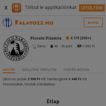
Töltsd le applikációnkat
X
LETÖLTÖM
BELÉPÉS
Piccolo Pizzéria
4.7/5 (200+)
Zárva
40 - 45 perc
5 000 Ft
AKCIÓK
SZÁLLÍTÁSI TERÜLETEK
FIZETÉSI MÓDOK
28cm-es pizzák
2 990 Ft
-tól, hamburgerek
3 440 Ft
-tól
Frissensültek, tészták a kínálatban
Étlap