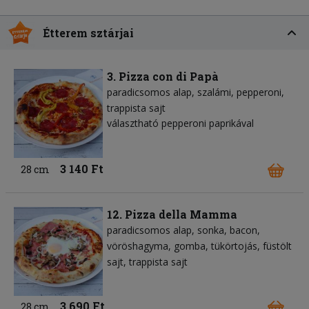
Étterem sztárjai
3. Pizza con di Papà
paradicsomos alap
szalámi
pepperoni
trappista sajt
választható pepperoni paprikával
3 140 Ft
28 cm
12. Pizza della Mamma
paradicsomos alap
sonka
bacon
vöröshagyma
gomba
tükörtojás
füstölt
sajt
trappista sajt
3 690 Ft
28 cm