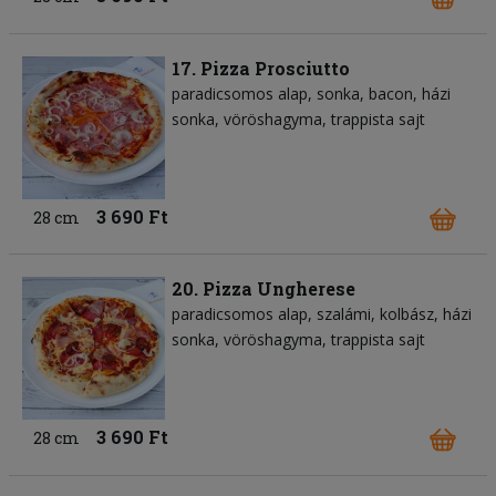
17. Pizza Prosciutto
paradicsomos alap
sonka
bacon
házi
sonka
vöröshagyma
trappista sajt
3 690 Ft
28 cm
20. Pizza Ungherese
paradicsomos alap
szalámi
kolbász
házi
sonka
vöröshagyma
trappista sajt
3 690 Ft
28 cm