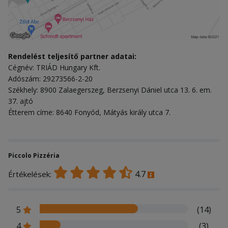
Rendelést teljesítő partner adatai:
Cégnév: TRIÁD Hungary Kft.
Adószám: 29273566-2-20
Székhely: 8900 Zalaegerszeg, Berzsenyi Dániel utca 13. 6. em.
37. ajtó
Étterem címe: 8640 Fonyód, Mátyás király utca 7.
Piccolo Pizzéria
4.7
Értékelések:
5
(14)
4
(3)