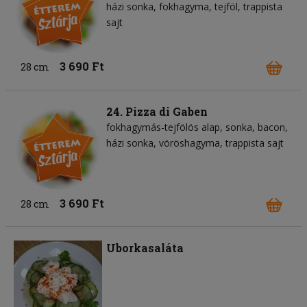
házi sonka
fokhagyma
tejföl
trappista
sajt
3 690 Ft
28 cm
24. Pizza di Gaben
fokhagymás-tejfölös alap
sonka
bacon
házi sonka
vöröshagyma
trappista sajt
3 690 Ft
28 cm
Uborkasaláta