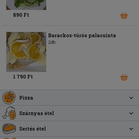
890 Ft
Barackos-túrós palacsinta
2db
1 790 Ft
Pizza
Szárnyas étel
Sertés étel