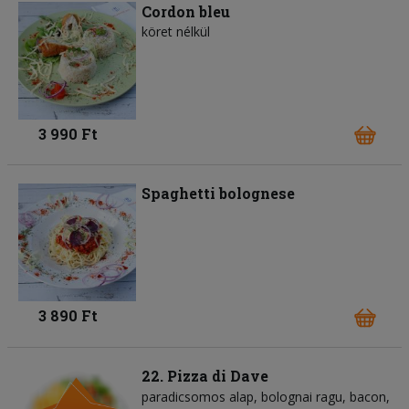
Cordon bleu
köret nélkül
3 990 Ft
Spaghetti bolognese
3 890 Ft
22. Pizza di Dave
paradicsomos alap
bolognai ragu
bacon