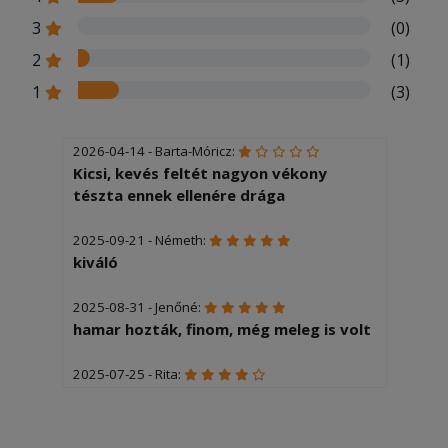
3
(0)
2
(1)
1
(3)
2026-04-14 - Barta-Móricz:
Kicsi, kevés feltét nagyon vékony
tészta ennek ellenére drága
2025-09-21 - Németh:
kiváló
2025-08-31 - Jenőné:
hamar hozták, finom, még meleg is volt
2025-07-25 - Rita:
gyors szállítás, kicsit kisebb volt a
pizza