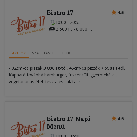
Bistro 17
4.5
10:00 - 20:55
2 500 Ft - 8 000 Ft
AKCIÓK
SZÁLLÍTÁSI TERÜLETEK
- 32cm-es pizzák
3 890 Ft
-tól, 45cm-es pizzák
7 590 Ft
-tól.
Kapható továbbá hamburger, frissensült, gyermekétel,
vegetáriánus étel, tészta és saláta is.
Bistro 17 Napi
4.5
Menü
10:00 - 15:00