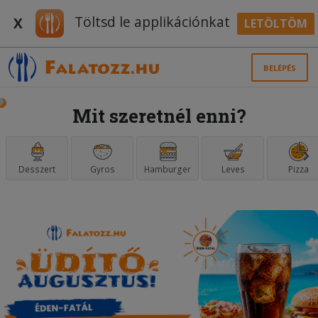
Töltsd le applikációnkat
X
LETÖLTÖM
BELÉPÉS
Mit szeretnél enni?
Desszert
Gyros
Hamburger
Leves
Pizza