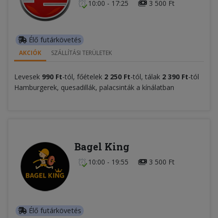
10:00 - 17:25
3 500 Ft
Élő futárkövetés
AKCIÓK
SZÁLLÍTÁSI TERÜLETEK
Levesek
99
0
Ft
-tól, főételek
2 250 Ft
-tól, tálak
2 390 Ft
-tól
Hamburgerek, quesadillák, palacsinták a kínálatban
Bagel King
10:00 - 19:55
3 500 Ft
Élő futárkövetés