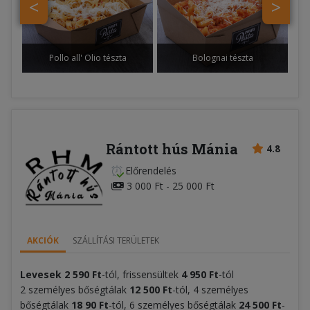
<
>
Pollo all' Olio tészta
Bolognai tészta
Rántott hús Mánia
4.8
Előrendelés
3 000 Ft - 25 000 Ft
AKCIÓK
SZÁLLÍTÁSI TERÜLETEK
Levesek
2 590
Ft
-tól, frissensültek
4
950 Ft
-tól
2 személyes bőségtálak
12
5
0
0 Ft
-tól, 4 személyes
bőségtálak
18 9
0 Ft
-tól, 6 személyes bőségtálak
24
50
0 Ft
-