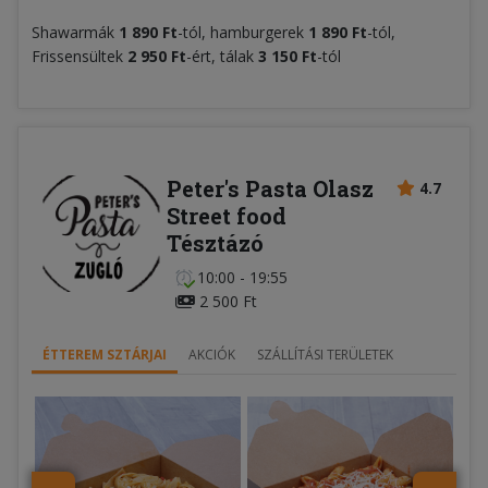
Shawarmák
1 890 Ft
-tól, hamburgerek
1 890 Ft
-tól,
Frissensültek
2 950 Ft
-ért, tálak
3 150 Ft
-tól
Peter's Pasta Olasz
4.7
Street food
Tésztázó
10:00 - 19:55
2 500 Ft
ÉTTEREM SZTÁRJAI
AKCIÓK
SZÁLLÍTÁSI TERÜLETEK