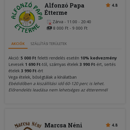
Alfonzó Papa
4.8
Étterme
Zárva
-
11:00 - 20:40
8 000 Ft - 9 000 Ft
AKCIÓK
SZÁLLÍTÁSI TERÜLETEK
Akció:
5 000 Ft
feletti rendelés esetén
10% kedvezmény
Levesek
1 690 Ft
-tól, szárnyas ételek
3 990 Ft
-ért, sertés
ételek
3 990 Ft
-ért
Vega ételek, bőségtálak a kínálatban
Ebédidőben a kiszállítási idő 60-120 perc is lehet.
Előrendelés leadása nem lehetséges az étteremnél
Marcsa Néni
4.8