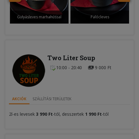
Gulyásleves marhahússal
Palócleves
Two Liter Soup
10:00 - 20:40
9 000 Ft
AKCIÓK
SZÁLLÍTÁSI TERÜLETEK
2l-es levesek
3 990 Ft
-tól, desszertek
1 990 Ft
-tól