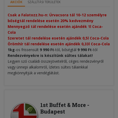
AKCIÓK
SZÁLLÍTÁSI TERÜLETEK
Csak a Falatozz.hu-n: Úrvacsora tál 10-12 személyre 
bőségtál rendelése esetén 20% kedvezmény​
Mennyegző tál rendelése esetén ajándék 1l Coca-
Cola
Szeretet tál rendelése esetén ajándék 0,5l Coca-Cola
Örömhír tál rendelése esetén ajándék 0,33l Coca-Cola
1kg
-os frissensült
9 990 Ft
-tól, bőségtál
9 990 Ft
-tól
Rendezvényekre is készítünk sültes tálakat!
Legyen szó családi összejövetelről, céges rendezvényről
vagy ünnepi alkalomról, ízletes sültes tálainkkal
megkönnyítjük a vendéglátást.
1st Buffet & More -
Budapest