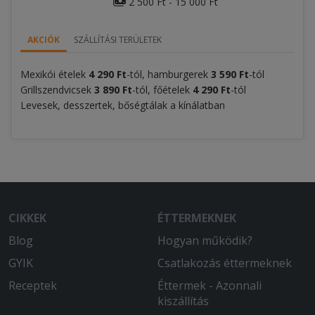
2 500 Ft - 15 000 Ft
AKCIÓK
SZÁLLÍTÁSI TERÜLETEK
Mexikói ételek
4 290 Ft
-tól, hamburgerek
3 590 Ft
-tól
Grillszendvicsek
3 890 Ft
-tól, főételek
4 290 Ft
-tól
Levesek, desszertek, bőségtálak a kínálatban
CIKKEK
ÉTTERMEKNEK
Blog
Hogyan működik?
GYIK
Csatlakozás éttermeknek
Receptek
Éttermek - Azonnali
kiszállítás