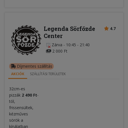
Legenda Sörfőzde
4.7
Center
Zárva
-
10:45 - 21:40
2 000 Ft
Díjmentes szállítás
AKCIÓK
SZÁLLÍTÁSI TERÜLETEK
32cm-es
pizzák
2 490 Ft
-
tól,
frissensültek,
kézműves
sörök a
kínálatban