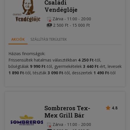
Családi
Vendéglője
Zárva
-
11:00 - 20:00
2 500 Ft - 15 000 Ft
AKCIÓK
SZÁLLÍTÁSI TERÜLETEK
Házias finomságok:
Frissensültek hatalmas választékban
4 250 Ft
-tól,
bőségtálak
9 990
Ft
-tól, gyermekételek
3 440
Ft
-ért, levesek
1 890 Ft
-tól, tészták
3 090 Ft
-tól, desszertek
1 490 Ft
-tól
Sombreros Tex-
4.8
Mex Grill Bár
Zárva
-
11:00 - 20:00