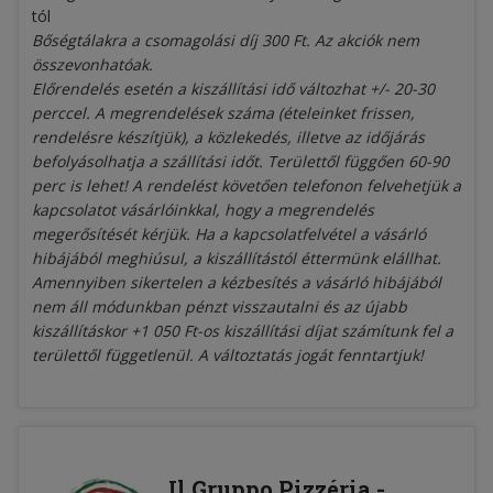
tól
Bőségtálakra a csomagolási díj 300 Ft. Az akciók nem
összevonhatóak.
Előrendelés esetén a kiszállítási idő változhat +/- 20-30
perccel. A megrendelések száma (ételeinket frissen,
rendelésre készítjük), a közlekedés, illetve az időjárás
befolyásolhatja a szállítási időt. Területtől függően 60-90
perc is lehet! A rendelést követően telefonon felvehetjük a
kapcsolatot vásárlóinkkal, hogy a megrendelés
megerősítését kérjük. Ha a kapcsolatfelvétel a vásárló
hibájából meghiúsul, a kiszállítástól éttermünk elállhat.
Amennyiben sikertelen a kézbesítés a vásárló hibájából
nem áll módunkban pénzt visszautalni és az újabb
kiszállításkor +1 050 Ft-os kiszállítási díjat számítunk fel a
területtől függetlenül. A változtatás jogát fenntartjuk!
Il Gruppo Pizzéria -