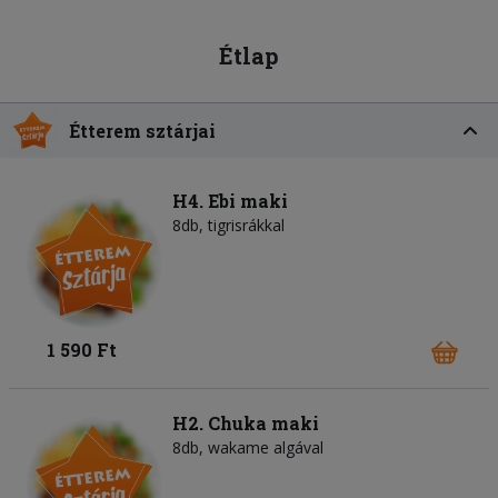
Étlap
Étterem sztárjai
H4. Ebi maki
8db, tigrisrákkal
1 590 Ft
H2. Chuka maki
8db, wakame algával