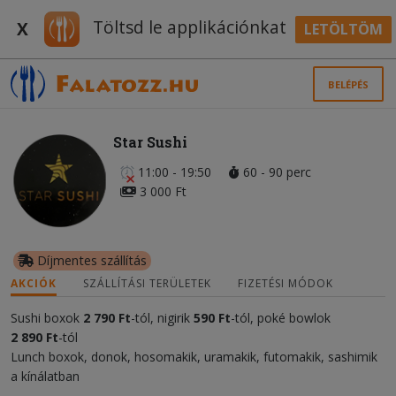
Töltsd le applikációnkat
X
LETÖLTÖM
BELÉPÉS
Star Sushi
11:00 - 19:50
60 - 90 perc
3 000 Ft
Díjmentes szállítás
AKCIÓK
SZÁLLÍTÁSI TERÜLETEK
FIZETÉSI MÓDOK
Sushi boxok
2 790 Ft
-tól, nigirik
59
0 Ft
-tól, poké bowlok
2 890 Ft
-tól
Lunch boxok, donok, hosomakik, uramakik, futomakik, sashimik
a kínálatban