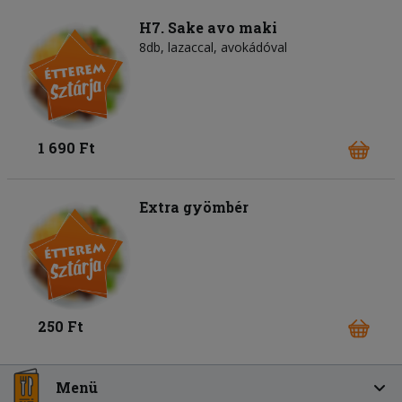
H7. Sake avo maki
8db, lazaccal, avokádóval
1 690 Ft
Extra gyömbér
250 Ft
Menü