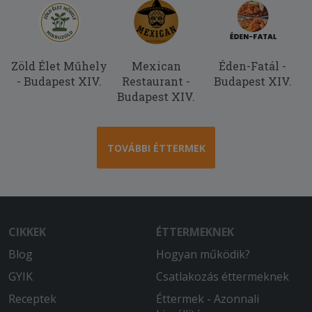
Zöld Élet Műhely
Mexican
Éden-Fatál -
- Budapest XIV.
Restaurant -
Budapest XIV.
Budapest XIV.
TOVÁBBI ÉTTERMEK
CIKKEK
ÉTTERMEKNEK
Blog
Hogyan működik?
GYIK
Csatlakozás éttermeknek
Receptek
Éttermek - Azonnali