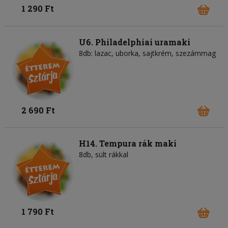
1 290 Ft
U6. Philadelphiai uramaki
8db: lazac, uborka, sajtkrém, szezámmag
2 690 Ft
H14. Tempura rák maki
8db, sült rákkal
1 790 Ft