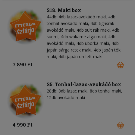
S18. Maki box
44db: 4db lazac-avokádó maki, 4db
tonhal-avokádó maki, 4db tigrisrák-
avokádó maki, 4db sült rák maki, 4db
surimi, 4db wakame alga maki, 4db
avokádó maki, 4db uborka maki, 4db
japán sárga retek maki, 4db japán tök
maki, 4db japán omlett maki
7 890 Ft
S5. Tonhal-lazac-avokádó box
28db: 8db lazac maki, 8db tonhal maki,
12db avokádó maki
4 990 Ft