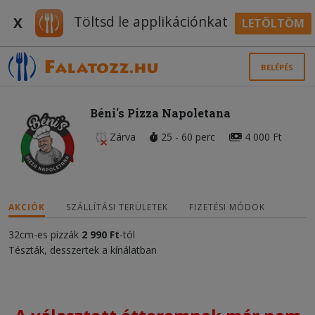
Töltsd le applikációnkat
X
LETÖLTÖM
BELÉPÉS
Béni's Pizza Napoletana
Zárva
25 - 60 perc
4 000 Ft
AKCIÓK
SZÁLLÍTÁSI TERÜLETEK
FIZETÉSI MÓDOK
32cm-es pizzák
2 990 Ft
-tól
Tészták, desszertek a kínálatban