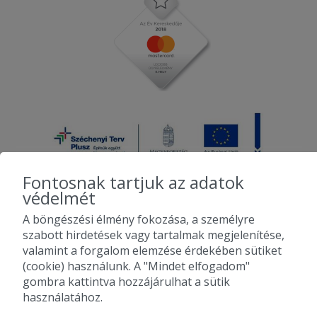
Fontosnak tartjuk az adatok
védelmét
A böngészési élmény fokozása, a személyre
2010-2026 Copyright - Falatozz.hu - Diston-line Kft.
szabott hirdetések vagy tartalmak megjelenítése,
valamint a forgalom elemzése érdekében sütiket
Pizza, gyros, hamburger, menük kedvező áron, egy helyen az összes
(cookie) használunk. A "Mindet elfogadom"
étterem ajánlata.
gombra kattintva hozzájárulhat a sütik
használatához.