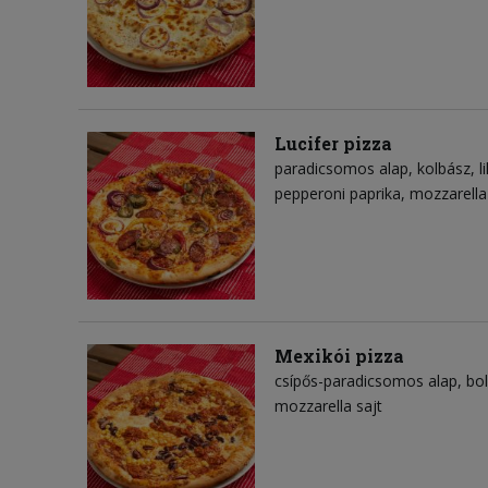
Lucifer pizza
paradicsomos alap
kolbász
l
pepperoni paprika
mozzarella
Mexikói pizza
csípős-paradicsomos alap
bo
mozzarella sajt