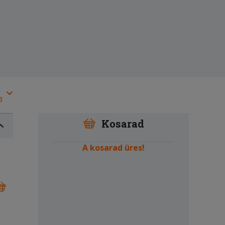
a
Kosarad
A kosarad üres!