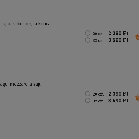
nka
paradicsom
kukorica
2 390 Ft
20 cm
3 690 Ft
32 cm
ragu
mozzarella sajt
2 390 Ft
20 cm
3 690 Ft
32 cm