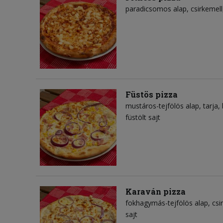
paradicsomos alap
csirkemell
Füstös pizza
mustáros-tejfölös alap
tarja
füstölt sajt
Karaván pizza
fokhagymás-tejfölös alap
csi
sajt