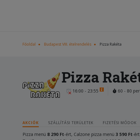
Főoldal
Budapest VIII. ételrendelés
Pizza Rakéta
Pizza Raké
16:00 - 23:55
60 - 80 per
AKCIÓK
SZÁLLÍTÁSI TERÜLETEK
FIZETÉSI MÓDOK
Pizza menü
8 290 Ft
-ért, Calzone pizza menü
3 590 Ft
-ér