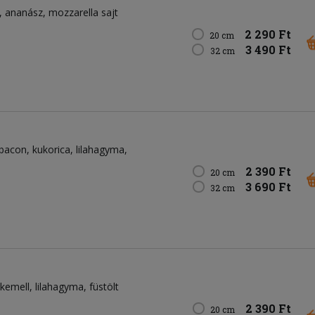
ananász
mozzarella sajt
2 290 Ft
20 cm
3 490 Ft
32 cm
bacon
kukorica
lilahagyma
2 390 Ft
20 cm
3 690 Ft
32 cm
rkemell
lilahagyma
füstölt
2 390 Ft
20 cm