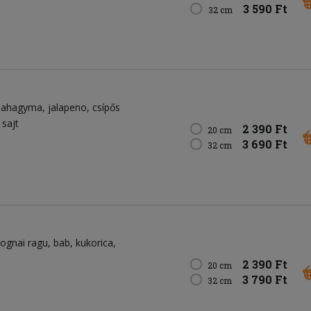
3 590 Ft
32 cm
ilahagyma
jalapeno
csípős
 sajt
2 390 Ft
20 cm
3 690 Ft
32 cm
lognai ragu
bab
kukorica
2 390 Ft
20 cm
3 790 Ft
32 cm