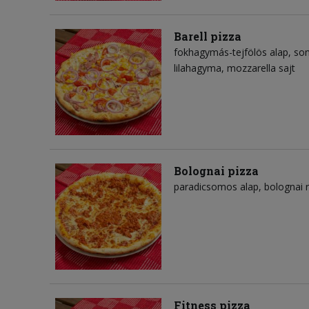
Barell pizza
fokhagymás-tejfölös alap
so
lilahagyma
mozzarella sajt
Bolognai pizza
paradicsomos alap
bolognai 
Fitness pizza