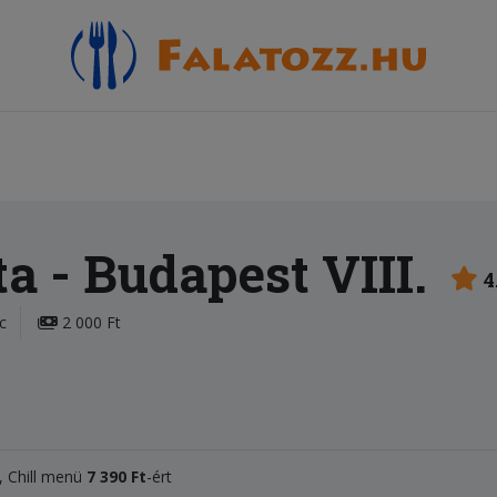
ta
- Budapest VIII.
4
c
2 000 Ft
t, Chill menü
7 390 Ft
-ért