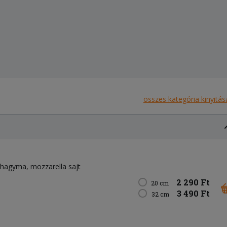
összes kategória kinyitás
lahagyma
mozzarella sajt
2 290 Ft
20 cm
3 490 Ft
32 cm