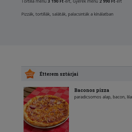
Tortilla menü
3 190 Ft
-ért, Gyerek menü
2 990 Ft
-ért
Pizzák, tortillák, saláták, palacsinták a kínálatban
Étterem sztárjai
Baconos pizza
paradicsomos alap
bacon
li