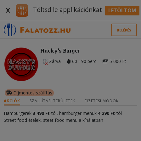
Töltsd le applikációnkat
X
LETÖLTÖM
BELÉPÉS
Hacky's Burger
Zárva
60 - 90 perc
5 000 Ft
Díjmentes szállítás
AKCIÓK
SZÁLLÍTÁSI TERÜLETEK
FIZETÉSI MÓDOK
Hamburgerek
3 490 Ft
-tól, hamburger menük
4 290 Ft
-tól
Street food ételek, steet food menü a kínálatban