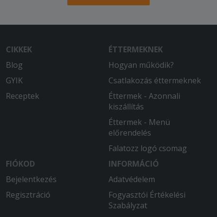
CIKKEK
ÉTTERMEKNEK
Blog
Hogyan működik?
GYIK
Csatlakozás éttermeknek
Receptek
Éttermek - Azonnali
kiszállítás
Éttermek - Menü
előrendelés
Falatozz logó csomag
FIÓKOD
INFORMÁCIÓ
Bejelentkezés
Adatvédelem
Regisztráció
Fogyasztói Értékelési
Szabályzat