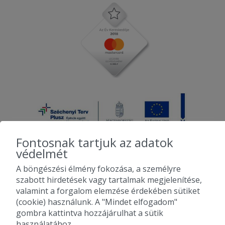
Fontosnak tartjuk az adatok
védelmét
A böngészési élmény fokozása, a személyre
2010-2026 Copyright - Falatozz.hu - Diston-line Kft.
szabott hirdetések vagy tartalmak megjelenítése,
valamint a forgalom elemzése érdekében sütiket
Pizza, gyros, hamburger, menük kedvező áron, egy helyen az összes
(cookie) használunk. A "Mindet elfogadom"
étterem ajánlata.
gombra kattintva hozzájárulhat a sütik
használatához.