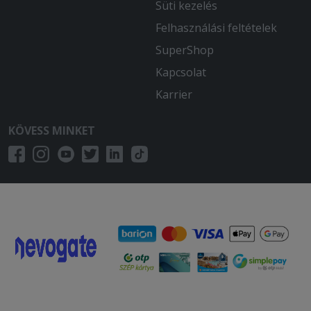
Süti kezelés
Felhasználási feltételek
SuperShop
Kapcsolat
Karrier
KÖVESS MINKET