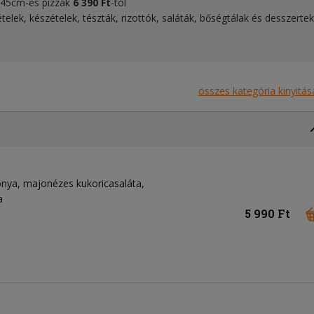
, 45cm-es pizzák
6 390 Ft
-tól
telek, készételek, tészták, rizottók, saláták, bőségtálak és desszertek
összes kategória kinyitás
onya, majonézes kukoricasaláta,
a
5 990 Ft