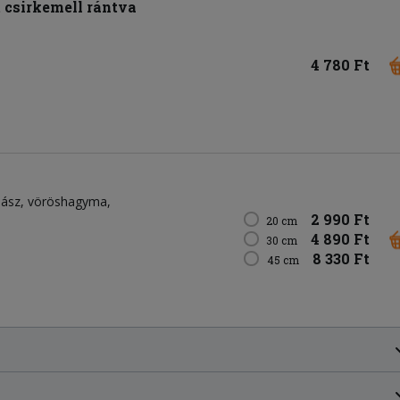
t csirkemell rántva
4 780 Ft
bász
vöröshagyma
2 990 Ft
20 cm
4 890 Ft
30 cm
8 330 Ft
45 cm