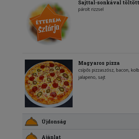
Sajttal-sonkával töltöt
párolt rizzsel
Magyaros pizza
csípős pizzaszósz
bacon
kol
jalapeno
sajt
Újdonság
Ajánlat