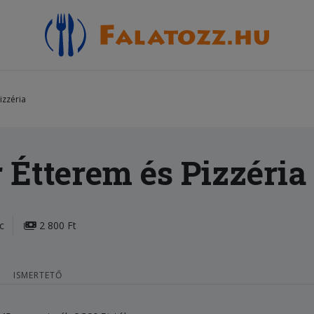
izzéria
 Étterem és Pizzéria
c
2 800 Ft
ISMERTETŐ