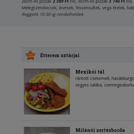
20cm-es pizzák
2 389 Ft
-tól, 30cm-es pizzák
3 740 Ft
-tól
Melegszendvicsek, levesek, frissensültek, vega ételek, halé
Reggelik 10:30-ig rendelhetőek
Étterem sztárjai
Mexikói tál
rántott csirkemell, hasábburg
vegyes saláta, csemegeubork
Milánói sertésborda