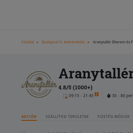
Főoldal
Budapest IV. ételrendelés
Aranytallér Étterem és P
Aranytallér
4.8/5 (1000+)
09:15 - 21:45
30 - 80 per
AKCIÓK
SZÁLLÍTÁSI TERÜLETEK
FIZETÉSI MÓDOK