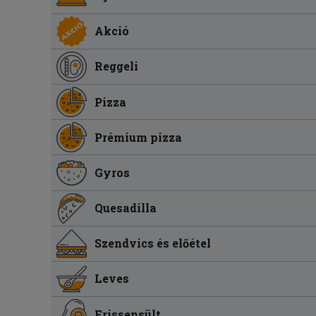
Akció
Reggeli
Pizza
Prémium pizza
Gyros
Quesadilla
Szendvics és előétel
Leves
Frissensült