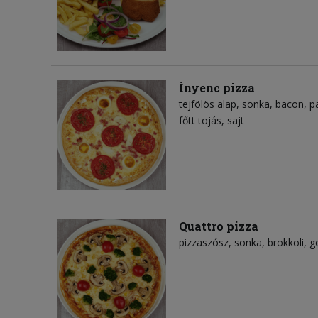
Ínyenc pizza
tejfölös alap
sonka
bacon
p
főtt tojás
sajt
Quattro pizza
pizzaszósz
sonka
brokkoli
g