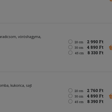
aradicsom
vöröshagyma
2 990 Ft
20 cm
4 890 Ft
30 cm
8 330 Ft
45 cm
omba
kukorica
sajt
2 760 Ft
20 cm
4 890 Ft
30 cm
8 390 Ft
45 cm