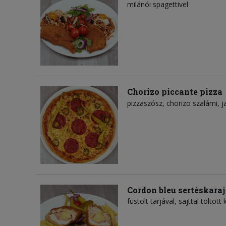
milánói spagettivel
Chorizo piccante pizza
pizzaszósz
chorizo szalámi
j
Cordon bleu sertéskaraj
füstölt tarjával, sajttal töltöt