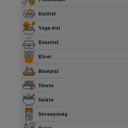
Halétel
Vega étel
Készétel
Köret
Bőségtál
Tészta
Saláta
Savanyúság