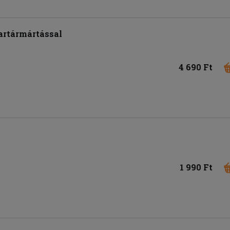
tartármártással
4 690 Ft
1 990 Ft