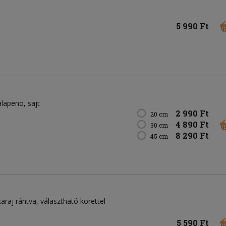
5 990 Ft
alapeno
sajt
2 990 Ft
20 cm
4 890 Ft
30 cm
8 290 Ft
45 cm
t karaj rántva, választható körettel
5 590 Ft