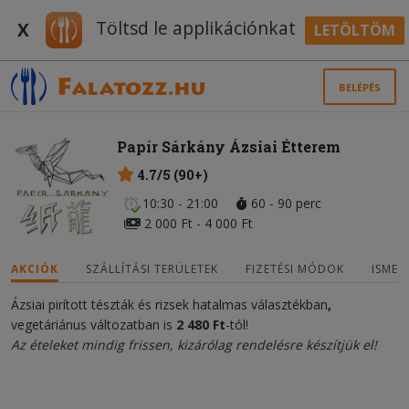
Töltsd le applikációnkat
X
LETÖLTÖM
BELÉPÉS
Papír Sárkány Ázsiai Étterem
4.7/5 (90+)
10:30 - 21:00
60 - 90 perc
2 000 Ft - 4 000 Ft
AKCIÓK
SZÁLLÍTÁSI TERÜLETEK
FIZETÉSI MÓDOK
ISMER
Ázsiai pirított tészták és rizsek hatalmas választékban
,
vegetáriánus változatban is
2 480 Ft
-tól!
Az ételeket mindig frissen, kizárólag rendelésre készítjük el!