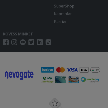
SuperShop
Kapcsolat
Karrier
KÖVESS MINKET