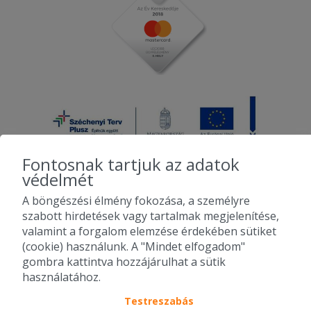
Fontosnak tartjuk az adatok
védelmét
A böngészési élmény fokozása, a személyre
2010-2026 Copyright - Falatozz.hu - Diston-line Kft.
szabott hirdetések vagy tartalmak megjelenítése,
valamint a forgalom elemzése érdekében sütiket
Pizza, gyros, hamburger, menük kedvező áron, egy helyen az összes
(cookie) használunk. A "Mindet elfogadom"
étterem ajánlata.
gombra kattintva hozzájárulhat a sütik
használatához.
Testreszabás