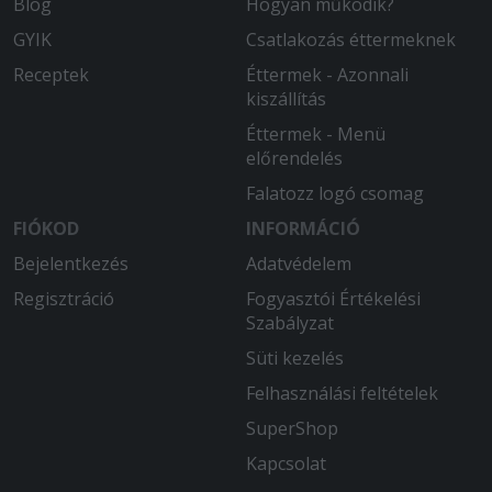
Blog
Hogyan működik?
GYIK
Csatlakozás éttermeknek
Receptek
Éttermek - Azonnali
kiszállítás
Éttermek - Menü
előrendelés
Falatozz logó csomag
FIÓKOD
INFORMÁCIÓ
Bejelentkezés
Adatvédelem
Regisztráció
Fogyasztói Értékelési
Szabályzat
Süti kezelés
Felhasználási feltételek
SuperShop
Kapcsolat