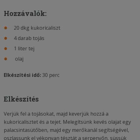
Hozzávalók:
20 dkg kukoricaliszt
4 darab tojás
1 liter tej
olaj
Elkészítési idő:
30 perc
Elkészítés
Verjük fel a tojásokat, majd keverjük hozzá a
kukoricalisztet és a tejet. Melegítsünk kevés olajat egy
palacsintasütőben, majd egy merőkanál segítségével,
oszlassunk el vékonyan tésztát a serpenyőn, süssük