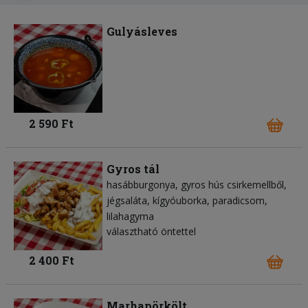
Gulyásleves
2 590 Ft
Gyros tál
hasábburgonya
gyros hús csirkemellből
jégsaláta
kígyóuborka
paradicsom
lilahagyma
választható öntettel
2 400 Ft
Marhapörkölt