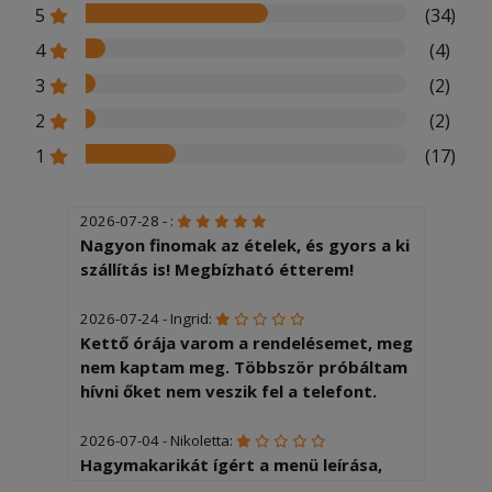
5
(34)
4
(4)
3
(2)
2
(2)
1
(17)
2026-07-28 - :
Nagyon finomak az ételek, és gyors a ki
szállítás is! Megbízható étterem!
2026-07-24 - Ingrid:
Kettő órája varom a rendelésemet, meg
nem kaptam meg. Többször próbáltam
hívni őket nem veszik fel a telefont.
2026-07-04 - Nikoletta:
Hagymakarikát ígért a menü leírása,
1db-ot kaptunk rá, mint díszítés. A