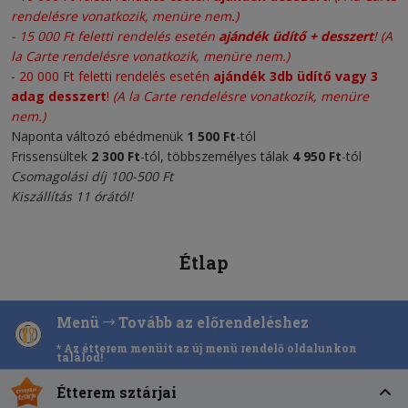
rendelésre vonatkozik, menüre nem.)
-
15 000 Ft feletti rendelés esetén
ajándék üdítő + desszert
!
(A
la Carte rendelésre vonatkozik, menüre nem.)
- 20 000 Ft feletti rendelés esetén
ajándék 3db üdítő vagy 3
adag desszert
!
(A la Carte rendelésre vonatkozik, menüre
nem.)
Naponta változó ebédmenük
1 500 Ft
-tól
Frissensültek
2 300
Ft
-tól, többszemélyes tálak
4 950 Ft
-tól
Csomagolási díj 100-500 Ft
Kiszállítás 11 órától!
Étlap
Menü
Tovább az előrendeléshez
* Az étterem menüit az új menü rendelő oldalunkon
találod!
Étterem sztárjai