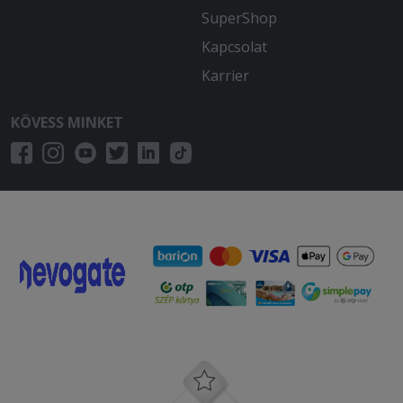
Először rosszul kézbesítik a rendelésem,
SuperShop
majd reklamáció után 1313-tól 1640-ig
Kapcsolat
még mindig sehol a rendelésem. Azért
ez már felháborító. Ennyi idő alatt már
Karrier
gyalogosan is ki lehetett volna hozni a
rendelésem a 800 m-re lévő étteremből.
KÖVESS MINKET
2026-01-08 - Beáta:
Gyors a kiszállítás, a futár
együttműködő, kedves.
2025-12-15 - :
3 óràt kellet vàrnom a kajàra ,vajon
elfogyott a juhtúró a gombàról majd
segitek a az alkamazottnak panírozni
és hogy kell jól megsütni a húsokat !!
Szomorú hogy ennyi pénzért ilyen silàny
étel kiadni a kezükböl!!!
2025-11-21 - :