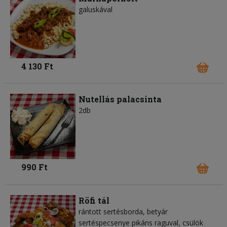
galuskával
4 130 Ft
Nutellás palacsinta
2db
990 Ft
Röfi tál
rántott sertésborda, betyár
sertéspecsenye pikáns raguval, csülök