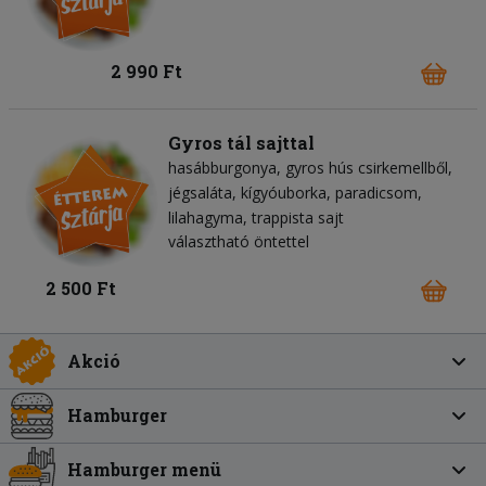
2 990 Ft
Gyros tál sajttal
hasábburgonya
gyros hús csirkemellből
jégsaláta
kígyóuborka
paradicsom
lilahagyma
trappista sajt
választható öntettel
2 500 Ft
Akció
Hamburger
Hamburger menü