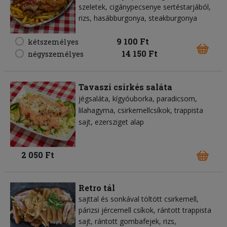
szeletek, cigánypecsenye sertéstarjából,
rizs, hasábburgonya, steakburgonya
9 100 Ft
kétszemélyes
14 150 Ft
négyszemélyes
Tavaszi csirkés saláta
jégsaláta
kígyóuborka
paradicsom
lilahagyma
csirkemellcsíkok
trappista
sajt
ezersziget alap
2 050 Ft
Retro tál
sajttal és sonkával töltött csirkemell,
párizsi jércemell csíkok, rántott trappista
sajt, rántott gombafejek, rizs,