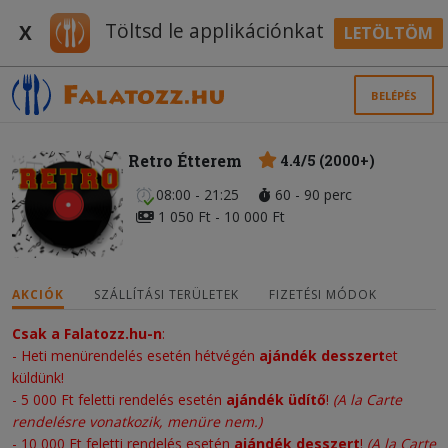
Töltsd le applikációnkat
X
LETÖLTÖM
BELÉPÉS
Retro Étterem
4.4/5 (2000+)
08:00 - 21:25
60 - 90 perc
1 050 Ft - 10 000 Ft
AKCIÓK
SZÁLLÍTÁSI TERÜLETEK
FIZETÉSI MÓDOK
Csak a Falatozz.hu-n
:
- Heti menürendelés esetén hétvégén
ajándék desszert
et
küldünk!
- 5 000 Ft feletti rendelés esetén
ajándék üdítő
!
(A la Carte
rendelésre vonatkozik, menüre nem.)
-
10 000 Ft feletti rendelés esetén
ajándék desszert
!
(A la Carte