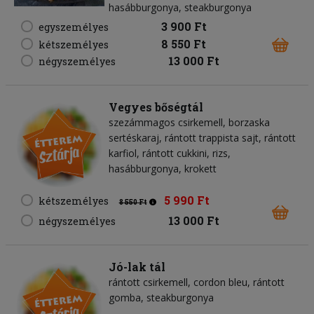
hasábburgonya, steakburgonya
3 900 Ft
egyszemélyes
8 550 Ft
kétszemélyes
13 000 Ft
négyszemélyes
Vegyes bőségtál
szezámmagos csirkemell, borzaska
sertéskaraj, rántott trappista sajt, rántott
karfiol, rántott cukkini, rizs,
hasábburgonya, krokett
5 990 Ft
kétszemélyes
8 550 Ft
13 000 Ft
négyszemélyes
Jó-lak tál
rántott csirkemell, cordon bleu, rántott
gomba, steakburgonya