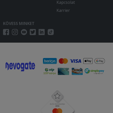
Kapcsolat
2026-02-21 - Gyula:
Első rendelésem volt innen. Magas
Karrier
színvonal, finom ételek, gyors
kiszállítás.
KÖVESS MINKET
2025-12-20 - Dénes:
Nagyon sós volt a krumpli, és egy
egyszerű csirkemellflekken, tulárazva
2025-12-17 - Ágoston:
A kiszállítás több mint másfél óra volt,
majd kaptam egy hideg, gyenge
minőségű burgert ami esett szét,
illetve egy teljesen szétpuhult, elázott
krumplit
2025-10-28 - :
A megjegyzést az étterem figyelmen
kívül hagyta, így azt az a személy aki
kérte, ezért nem ette meg a gomba