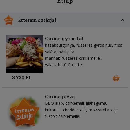
Étlap
Étterem sztárjai
Gurmé gyros tál
hasábburgonya
fűszeres gyros hús
friss
saláta
házi pita
marinált fűszeres csirkemellel,
választható öntettel
3 730 Ft
Gurmé pizza
BBQ alap
csirkemell
lilahagyma
kukorica
cheddar sajt
mozzarella sajt
füstölt csirkemellel