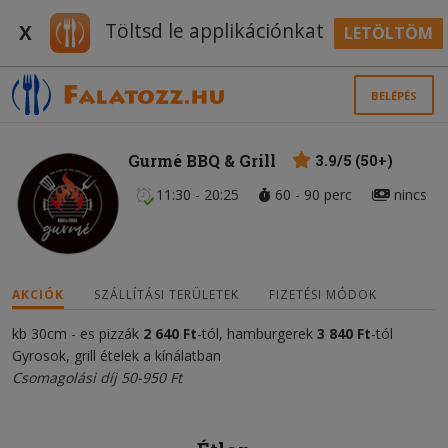
Töltsd le applikációnkat
X
LETÖLTÖM
BELÉPÉS
Gurmé BBQ & Grill
3.9/5 (50+)
11:30 - 20:25
60 - 90 perc
nincs
AKCIÓK
SZÁLLÍTÁSI TERÜLETEK
FIZETÉSI MÓDOK
kb 30cm - es pizzák
2 640 Ft
-tól, hamburgerek
3 840 Ft
-tól
Gyrosok, grill ételek a kínálatban
Csomagolási díj 50-950 Ft