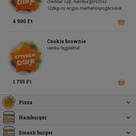
cheddar sajt
hamburgerszósz
12dkg-os Angus marhahúspogácsával
4 900 Ft
Csokis brownie
vanília fagylalttal
1 755 Ft
Pizza
Hamburger
Smash burger