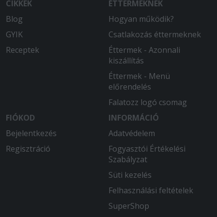
CIKKEK
ÉTTERMEKNEK
Blog
Hogyan működik?
2026-03-25 - Gyula:
Szuper finom volt!
GYIK
Csatlakozás éttermeknek
Receptek
Éttermek - Azonnali
2026-03-20 - Gyula:
kiszállítás
Finom, gyors.
Éttermek - Menü
2026-03-10 - István:
előrendelés
Hidegen kaptuk meg az ételt.. A
Falatozz logó csomag
gyrosban a hús rágós volt, először
rendeltünk de nemigazán nyerte el az
FIÓKOD
INFORMÁCIÓ
ízlésünk sajnos !
Bejelentkezés
Adatvédelem
Regisztráció
Fogyasztói Értékelési
2026-03-07 - Gyula:
Szabályzat
Az étel finom, kiszállítás gyors, pontos.
Süti kezelés
2026-03-05 - Máté:
Felhasználási feltételek
Nagyon finom volt minden. Eddig még
nem csalódtunk ebben az étteremben.
SuperShop