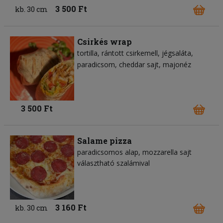
3 500 Ft
kb. 30 cm
Csirkés wrap
tortilla
rántott csirkemell
jégsaláta
paradicsom
cheddar sajt
majonéz
3 500 Ft
Salame pizza
paradicsomos alap
mozzarella sajt
választható szalámival
3 160 Ft
kb. 30 cm