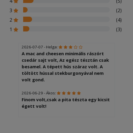
4
(5)
3
(2)
2
(4)
1
(3)
2026-07-07 - Helga:
A mac and cheesen minimális rászórt
csedár sajt volt, Az egész tésztán csak
besamel. A tépett hús száraz volt. A
töltött hússal stekburgonyával nem
volt gond.
2026-06-29 - Ákos:
Finom volt,csak a pita tészta egy kicsit
égett volt!
2026-06-12 - Csabáné:
Isteni finom és bőséges! Gratulálok!