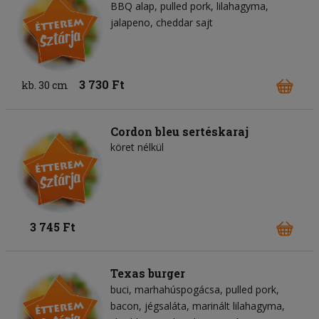
BBQ alap
pulled pork
lilahagyma
jalapeno
cheddar sajt
3 730 Ft
kb. 30 cm
Cordon bleu sertéskaraj
köret nélkül
3 745 Ft
Texas burger
buci
marhahúspogácsa
pulled pork
bacon
jégsaláta
marinált lilahagyma