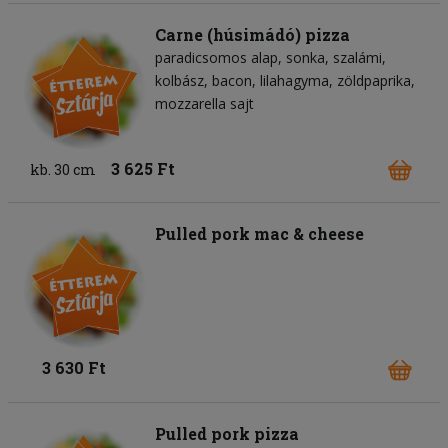
Carne (húsimádó) pizza
paradicsomos alap
sonka
szalámi
kolbász
bacon
lilahagyma
zöldpaprika
mozzarella sajt
3 625 Ft
kb. 30 cm
Pulled pork mac & cheese
3 630 Ft
Pulled pork pizza