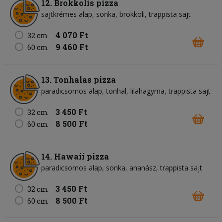
12. Brokkolis pizza
sajtkrémes alap
sonka
brokkoli
trappista sajt
4 070 Ft
32 cm
9 460 Ft
60 cm
13. Tonhalas pizza
paradicsomos alap
tonhal
lilahagyma
trappista sajt
3 450 Ft
32 cm
8 500 Ft
60 cm
14. Hawaii pizza
paradicsomos alap
sonka
ananász
trappista sajt
3 450 Ft
32 cm
8 500 Ft
60 cm