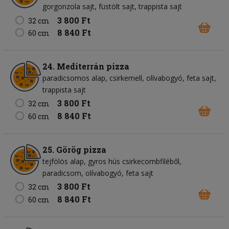
gorgonzola sajt
füstölt sajt
trappista sajt
3 800 Ft
32 cm
8 840 Ft
60 cm
24. Mediterrán pizza
paradicsomos alap
csirkemell
olívabogyó
feta sajt
trappista sajt
3 800 Ft
32 cm
8 840 Ft
60 cm
25. Görög pizza
tejfölös alap
gyros hús csirkecombfiléből
paradicsom
olívabogyó
feta sajt
3 800 Ft
32 cm
8 840 Ft
60 cm