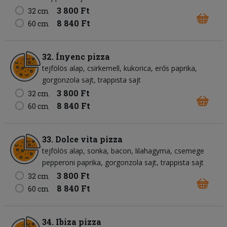
3 800 Ft
32 cm
8 840 Ft
60 cm
32. Ínyenc pizza
tejfölös alap
csirkemell
kukorica
erős paprika
gorgonzola sajt
trappista sajt
3 800 Ft
32 cm
8 840 Ft
60 cm
33. Dolce vita pizza
tejfölös alap
sonka
bacon
lilahagyma
csemege
pepperoni paprika
gorgonzola sajt
trappista sajt
3 800 Ft
32 cm
8 840 Ft
60 cm
34. Ibiza pizza