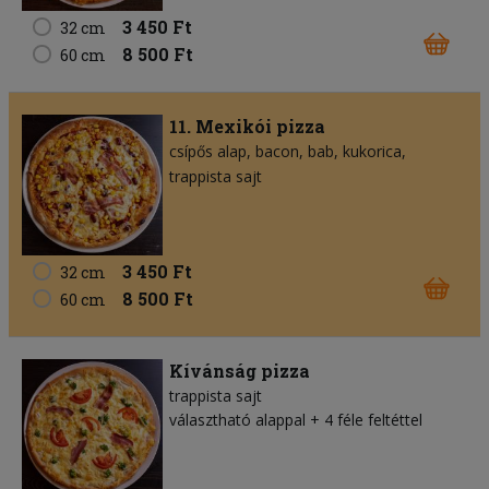
3 450 Ft
32 cm
8 500 Ft
60 cm
11. Mexikói pizza
csípős alap
bacon
bab
kukorica
trappista sajt
3 450 Ft
32 cm
8 500 Ft
60 cm
Kívánság pizza
trappista sajt
választható alappal + 4 féle feltéttel