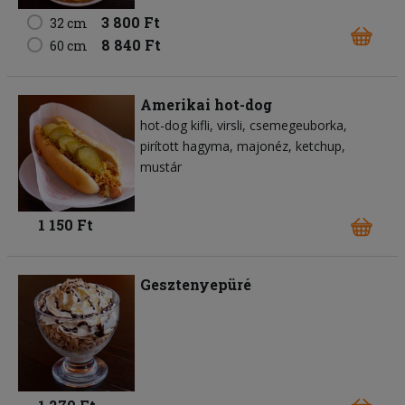
3 800 Ft
32 cm
8 840 Ft
60 cm
Amerikai hot-dog
hot-dog kifli
virsli
csemegeuborka
pirított hagyma
majonéz
ketchup
mustár
1 150 Ft
Gesztenyepüré