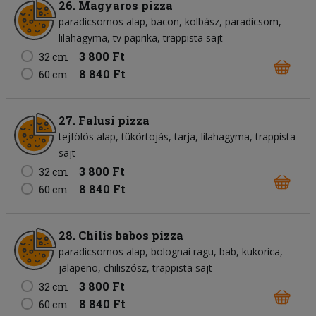
26. Magyaros pizza
paradicsomos alap
bacon
kolbász
paradicsom
lilahagyma
tv paprika
trappista sajt
3 800 Ft
32 cm
8 840 Ft
60 cm
27. Falusi pizza
tejfölös alap
tükörtojás
tarja
lilahagyma
trappista
sajt
3 800 Ft
32 cm
8 840 Ft
60 cm
28. Chilis babos pizza
paradicsomos alap
bolognai ragu
bab
kukorica
jalapeno
chiliszósz
trappista sajt
3 800 Ft
32 cm
8 840 Ft
60 cm