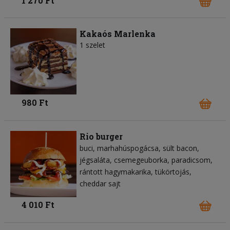
1 270 Ft
Kakaós Marlenka
1 szelet
980 Ft
Rio burger
buci
marhahúspogácsa
sült bacon
jégsaláta
csemegeuborka
paradicsom
rántott hagymakarika
tükörtojás
cheddar sajt
4 010 Ft