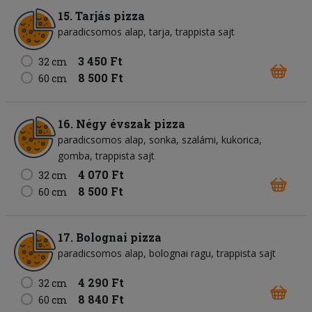
15. Tarjás pizza
paradicsomos alap
tarja
trappista sajt
3 450 Ft
32 cm
8 500 Ft
60 cm
16. Négy évszak pizza
paradicsomos alap
sonka
szalámi
kukorica
gomba
trappista sajt
4 070 Ft
32 cm
8 500 Ft
60 cm
17. Bolognai pizza
paradicsomos alap
bolognai ragu
trappista sajt
4 290 Ft
32 cm
8 840 Ft
60 cm