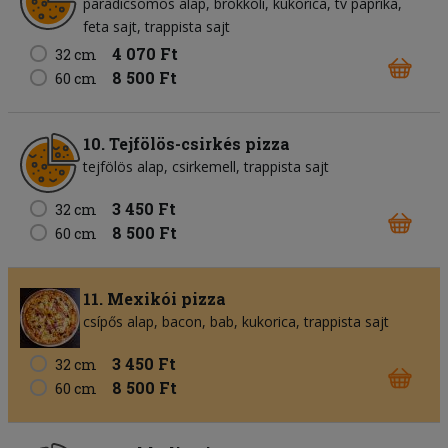
paradicsomos alap
brokkoli
kukorica
tv paprika
feta sajt
trappista sajt
4 070 Ft
32 cm
8 500 Ft
60 cm
10. Tejfölös-csirkés pizza
tejfölös alap
csirkemell
trappista sajt
3 450 Ft
32 cm
8 500 Ft
60 cm
11. Mexikói pizza
csípős alap
bacon
bab
kukorica
trappista sajt
3 450 Ft
32 cm
8 500 Ft
60 cm