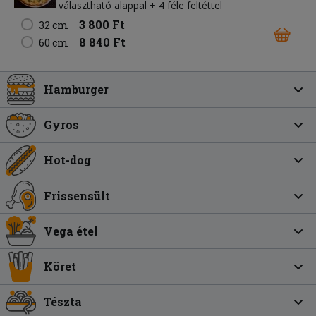
választható alappal + 4 féle feltéttel
3 800 Ft
32 cm
8 840 Ft
60 cm
Hamburger
Gyros
Hot-dog
Frissensült
Vega étel
Köret
Tészta