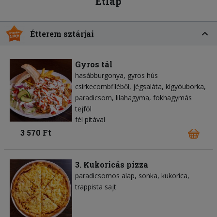
Étlap
Étterem sztárjai
Gyros tál
hasábburgonya
gyros hús
csirkecombfiléből
jégsaláta
kígyóuborka
paradicsom
lilahagyma
fokhagymás
tejföl
fél pitával
3 570 Ft
3. Kukoricás pizza
paradicsomos alap
sonka
kukorica
trappista sajt