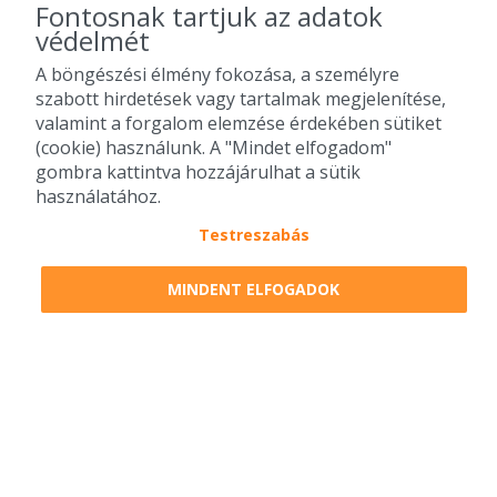
Fontosnak tartjuk az adatok
védelmét
A böngészési élmény fokozása, a személyre
szabott hirdetések vagy tartalmak megjelenítése,
valamint a forgalom elemzése érdekében sütiket
(cookie) használunk. A "Mindet elfogadom"
gombra kattintva hozzájárulhat a sütik
használatához.
Testreszabás
2010-2026 Copyright - Falatozz.hu - Diston-line Kft.
MINDENT ELFOGADOK
Pizza, gyros, hamburger, menük kedvező áron, egy helyen az összes
étterem ajánlata.
0
tétel a kosárban
Megrendelem
Megrendelem
0 Ft