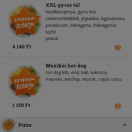
XXL gyros tál
hasábburgonya
gyros hús
csirkecombfiléből
jégsaláta
kígyóuborka
paradicsom
lilahagyma
fokhagymás
tejföl
pitával
4 140 Ft
Mexikói hot-dog
hot-dog kifli
virsli
bab
kukorica
majonéz
ketchup
mustár
csípős szósz
1 150 Ft
Pizza