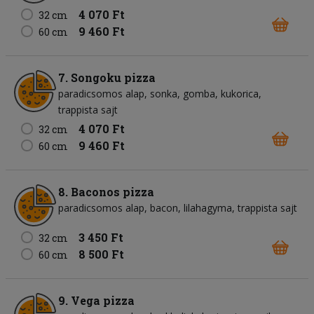
4 070 Ft
32 cm
9 460 Ft
60 cm
7. Songoku pizza
paradicsomos alap
sonka
gomba
kukorica
trappista sajt
4 070 Ft
32 cm
9 460 Ft
60 cm
8. Baconos pizza
paradicsomos alap
bacon
lilahagyma
trappista sajt
3 450 Ft
32 cm
8 500 Ft
60 cm
9. Vega pizza