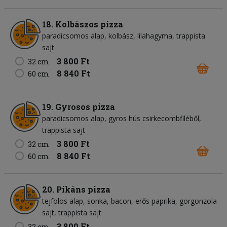
18. Kolbászos pizza
paradicsomos alap
kolbász
lilahagyma
trappista
sajt
3 800 Ft
32 cm
8 840 Ft
60 cm
19. Gyrosos pizza
paradicsomos alap
gyros hús csirkecombfiléből
trappista sajt
3 800 Ft
32 cm
8 840 Ft
60 cm
20. Pikáns pizza
tejfölös alap
sonka
bacon
erős paprika
gorgonzola
sajt
trappista sajt
3 800 Ft
32 cm