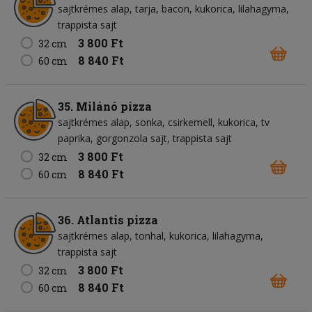
sajtkrémes alap
tarja
bacon
kukorica
lilahagyma
trappista sajt
3 800 Ft
32 cm
8 840 Ft
60 cm
35. Milánó pizza
sajtkrémes alap
sonka
csirkemell
kukorica
tv
paprika
gorgonzola sajt
trappista sajt
3 800 Ft
32 cm
8 840 Ft
60 cm
36. Atlantis pizza
sajtkrémes alap
tonhal
kukorica
lilahagyma
trappista sajt
3 800 Ft
32 cm
8 840 Ft
60 cm