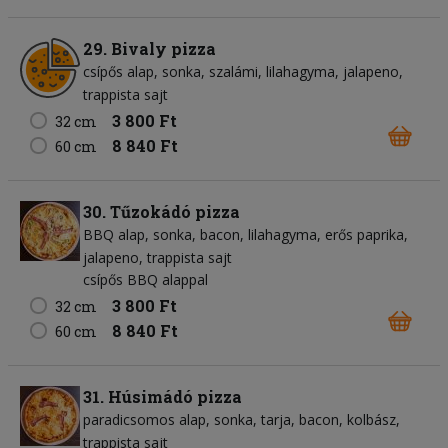
29. Bivaly pizza
csípős alap
sonka
szalámi
lilahagyma
jalapeno
trappista sajt
3 800 Ft
32 cm
8 840 Ft
60 cm
30. Tűzokádó pizza
BBQ alap
sonka
bacon
lilahagyma
erős paprika
jalapeno
trappista sajt
csípős BBQ alappal
3 800 Ft
32 cm
8 840 Ft
60 cm
31. Húsimádó pizza
paradicsomos alap
sonka
tarja
bacon
kolbász
trappista sajt