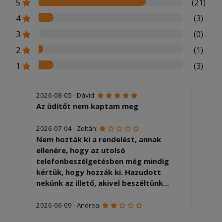
5
(21)
4
(3)
3
(0)
2
(1)
1
(3)
2026-08-05 - Dávid:
Az üdítőt nem kaptam meg
2026-07-04 - Zoltán:
Nem hozták ki a rendelést, annak
ellenére, hogy az utolsó
telefonbeszélgetésben még mindig
kértük, hogy hozzák ki. Hazudott
nekünk az illető, akivel beszéltünk...
2026-06-09 - Andrea:
Több mint 2 óra volt mire kihozták a