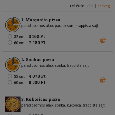
Feltétek:
kép
szöveg
1. Margaréta pizza
paradicsomos alap
paradicsom
trappista sajt
3 160 Ft
32 cm
7 480 Ft
60 cm
2. Sonkás pizza
paradicsomos alap
sonka
trappista sajt
4 070 Ft
32 cm
8 500 Ft
60 cm
3. Kukoricás pizza
paradicsomos alap
sonka
kukorica
trappista sajt