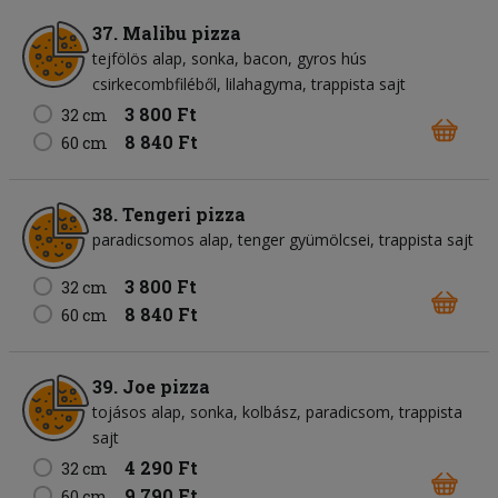
37. Malibu pizza
tejfölös alap
sonka
bacon
gyros hús
csirkecombfiléből
lilahagyma
trappista sajt
3 800 Ft
32 cm
8 840 Ft
60 cm
38. Tengeri pizza
paradicsomos alap
tenger gyümölcsei
trappista sajt
3 800 Ft
32 cm
8 840 Ft
60 cm
39. Joe pizza
tojásos alap
sonka
kolbász
paradicsom
trappista
sajt
4 290 Ft
32 cm
9 790 Ft
60 cm