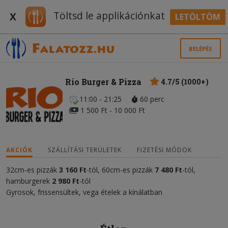
Töltsd le applikációnkat
X
LETÖLTÖM
BELÉPÉS
Rio Burger & Pizza
4.7/5 (1000+)
11:00 - 21:25
60 perc
1 500 Ft - 10 000 Ft
AKCIÓK
SZÁLLÍTÁSI TERÜLETEK
FIZETÉSI MÓDOK
32cm-es pizzák
3 160 Ft
-tól, 60cm-es pizzák
7 480 Ft
-tól,
hamburgerek
2 980
Ft
-tól
Gyrosok, frissensültek, vega ételek a kínálatban