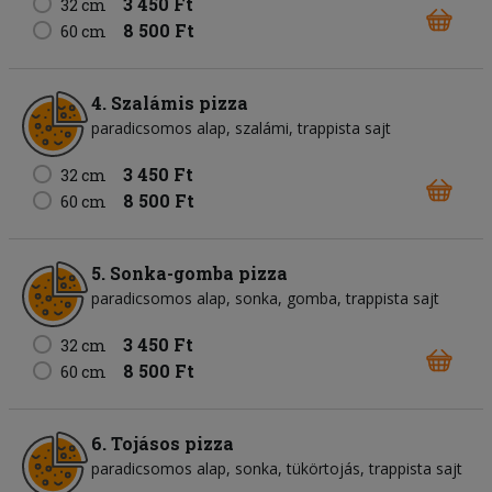
3 450 Ft
32 cm
8 500 Ft
60 cm
4. Szalámis pizza
paradicsomos alap
szalámi
trappista sajt
3 450 Ft
32 cm
8 500 Ft
60 cm
5. Sonka-gomba pizza
paradicsomos alap
sonka
gomba
trappista sajt
3 450 Ft
32 cm
8 500 Ft
60 cm
6. Tojásos pizza
paradicsomos alap
sonka
tükörtojás
trappista sajt