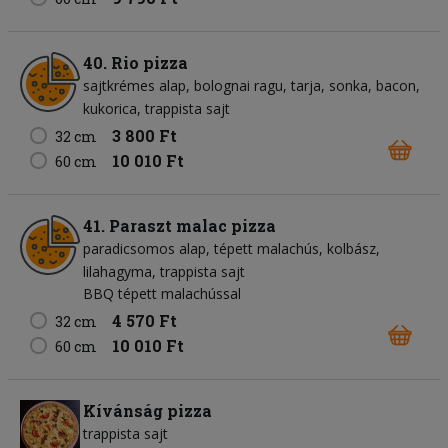
40. Rio pizza
sajtkrémes alap
bolognai ragu
tarja
sonka
bacon
kukorica
trappista sajt
3 800 Ft
32 cm
10 010 Ft
60 cm
41. Paraszt malac pizza
paradicsomos alap
tépett malachús
kolbász
lilahagyma
trappista sajt
BBQ tépett malachússal
4 570 Ft
32 cm
10 010 Ft
60 cm
Kívánság pizza
trappista sajt