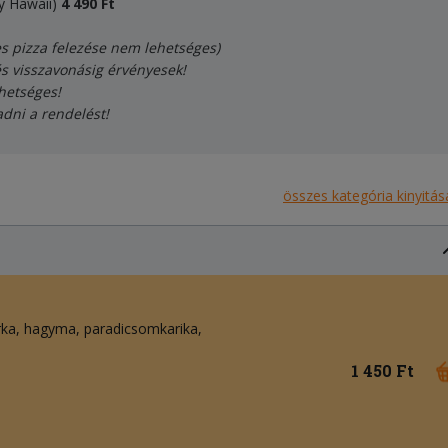
y Hawaii)
4
490
Ft
es pizza felezése nem lehetséges)
és visszavonásig érvényesek!
hetséges!
adni a rendelést!
összes kategória kinyitás
rka
hagyma
paradicsomkarika
1 450 Ft