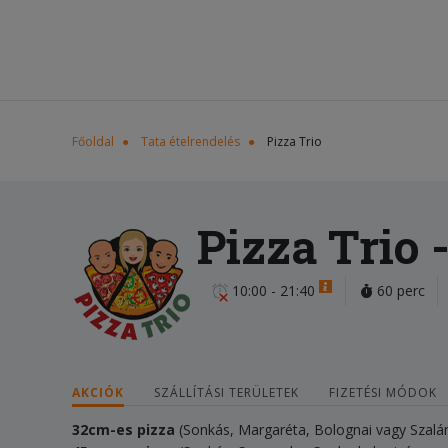
Főoldal
Tata ételrendelés
Pizza Trio
Pizza Trio
-
10:00 - 21:40
60 perc
AKCIÓK
SZÁLLÍTÁSI TERÜLETEK
FIZETÉSI MÓDOK
32cm-es pizza
(Sonkás, Margaréta, Bolognai vagy Szal