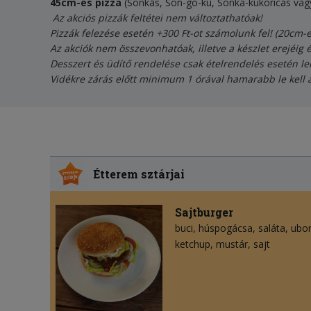
45cm-es pizza
(Sonkás, Son-go-ku, Sonka-kukoricás vag
Az akciós pizzák feltétei nem változtathatóak!
Pizzák felezése esetén +300 Ft-ot számolunk fel! (20cm-
Az akciók nem összevonhatóak, illetve a készlet erejéig 
Desszert és üdítő rendelése csak ételrendelés esetén le
Vidékre zárás előtt minimum 1 órával hamarabb le kell 
Étterem sztárjai
Sajtburger
buci
húspogácsa
saláta
ubo
ketchup
mustár
sajt