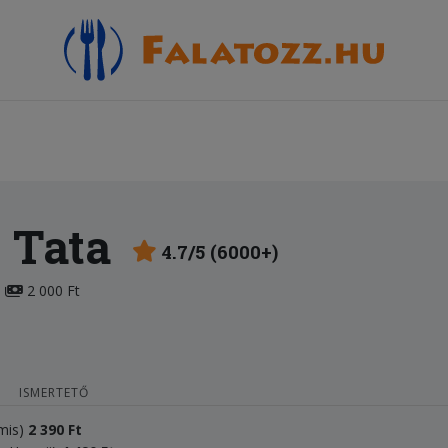
 Tata
4.7/5 (6000+)
2 000 Ft
ISMERTETŐ
ámis)
2
3
90 Ft