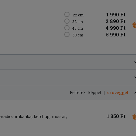
1 990 Ft
22 cm
2 890 Ft
32 cm
4 990 Ft
45 cm
5 990 Ft
50 cm
Feltétek:
képpel
szöveggel
1 350 Ft
aradicsomkarika
ketchup
mustár