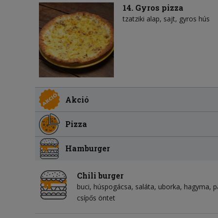
14. Gyros pizza
tzatziki alap
sajt
gyros hús
Akció
Pizza
Hamburger
Chili burger
buci
húspogácsa
saláta
uborka
hagyma
p
csípős öntet