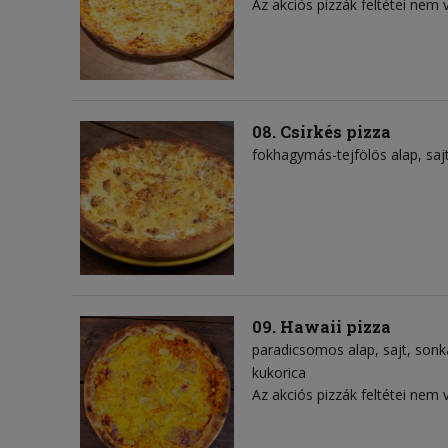
Az akciós pizzák feltétei nem 
08. Csirkés pizza
fokhagymás-tejfölös alap
saj
09. Hawaii pizza
paradicsomos alap
sajt
sonk
kukorica
Az akciós pizzák feltétei nem 