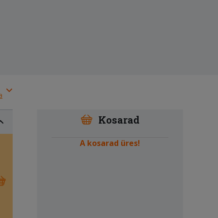
a
Kosarad
A kosarad üres!