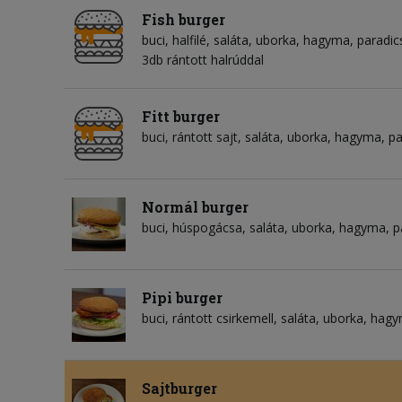
Fish burger
buci
halfilé
saláta
uborka
hagyma
paradic
3db rántott halrúddal
Fitt burger
buci
rántott sajt
saláta
uborka
hagyma
pa
Normál burger
buci
húspogácsa
saláta
uborka
hagyma
p
Pipi burger
buci
rántott csirkemell
saláta
uborka
hagy
Sajtburger