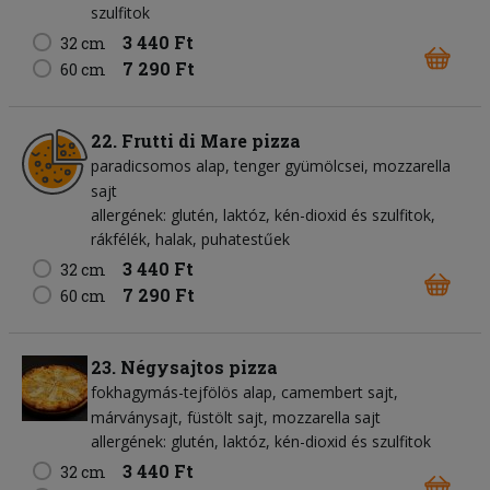
szulfitok
3 440 Ft
32 cm
7 290 Ft
60 cm
22. Frutti di Mare pizza
paradicsomos alap
tenger gyümölcsei
mozzarella
sajt
allergének: glutén, laktóz, kén-dioxid és szulfitok,
rákfélék, halak, puhatestűek
3 440 Ft
32 cm
7 290 Ft
60 cm
23. Négysajtos pizza
fokhagymás-tejfölös alap
camembert sajt
márványsajt
füstölt sajt
mozzarella sajt
allergének: glutén, laktóz, kén-dioxid és szulfitok
3 440 Ft
32 cm