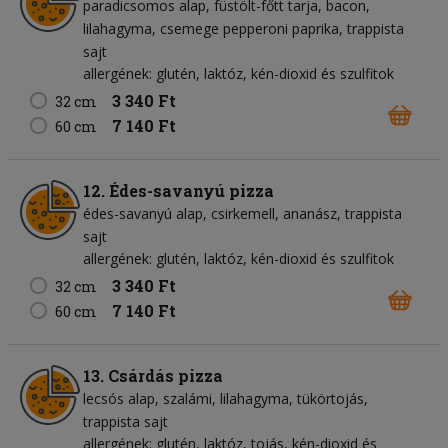
paradicsomos alap
füstölt-főtt tarja
bacon
lilahagyma
csemege pepperoni paprika
trappista
sajt
allergének: glutén, laktóz, kén-dioxid és szulfitok
3 340 Ft
32 cm
7 140 Ft
60 cm
12. Édes-savanyú pizza
édes-savanyú alap
csirkemell
ananász
trappista
sajt
allergének: glutén, laktóz, kén-dioxid és szulfitok
3 340 Ft
32 cm
7 140 Ft
60 cm
13. Csárdás pizza
lecsós alap
szalámi
lilahagyma
tükörtojás
trappista sajt
allergének: glutén, laktóz, tojás, kén-dioxid és