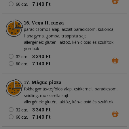
7 140 Ft
60 cm
16. Vega II. pizza
paradicsomos alap
aszalt paradicsom
kukorica
lilahagyma
gomba
trappista sajt
allergének: glutén, laktóz, kén-dioxid és szulfitok,
gombák
3 340 Ft
32 cm
7 140 Ft
60 cm
17. Mágus pizza
fokhagymás-tejfölös alap
csirkemell
paradicsom
snidling
mozzarella sajt
allergének: glutén, laktóz, kén-dioxid és szulfitok
3 340 Ft
32 cm
7 140 Ft
60 cm