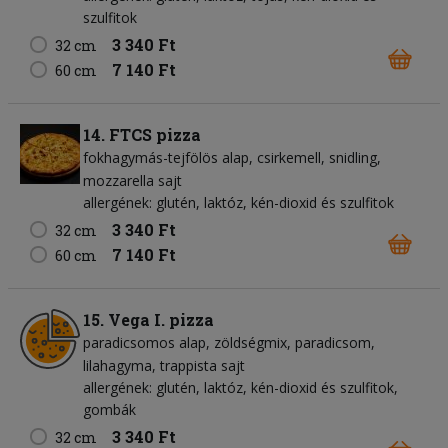
szulfitok
3 340 Ft
32 cm
7 140 Ft
60 cm
14. FTCS pizza
fokhagymás-tejfölös alap
csirkemell
snidling
mozzarella sajt
allergének: glutén, laktóz, kén-dioxid és szulfitok
3 340 Ft
32 cm
7 140 Ft
60 cm
15. Vega I. pizza
paradicsomos alap
zöldségmix
paradicsom
lilahagyma
trappista sajt
allergének: glutén, laktóz, kén-dioxid és szulfitok,
gombák
3 340 Ft
32 cm