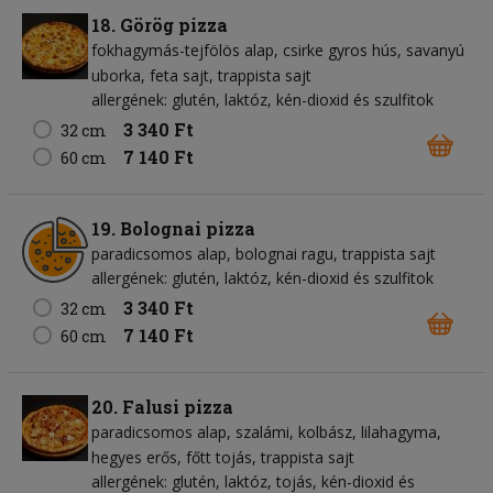
18. Görög pizza
fokhagymás-tejfölös alap
csirke gyros hús
savanyú
uborka
feta sajt
trappista sajt
allergének: glutén, laktóz, kén-dioxid és szulfitok
3 340 Ft
32 cm
7 140 Ft
60 cm
19. Bolognai pizza
paradicsomos alap
bolognai ragu
trappista sajt
allergének: glutén, laktóz, kén-dioxid és szulfitok
3 340 Ft
32 cm
7 140 Ft
60 cm
20. Falusi pizza
paradicsomos alap
szalámi
kolbász
lilahagyma
hegyes erős
főtt tojás
trappista sajt
allergének: glutén, laktóz, tojás, kén-dioxid és