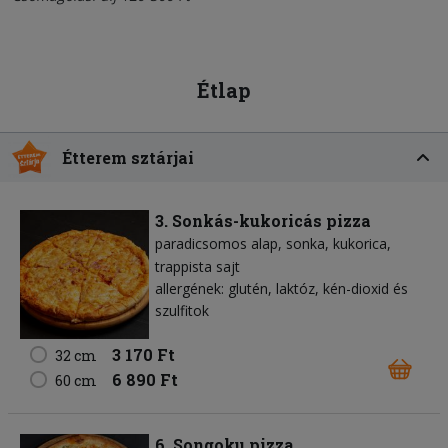
Étlap
Étterem sztárjai
3. Sonkás-kukoricás pizza
paradicsomos alap
sonka
kukorica
trappista sajt
allergének: glutén, laktóz, kén-dioxid és
szulfitok
3 170 Ft
32 cm
6 890 Ft
60 cm
6. Songoku pizza