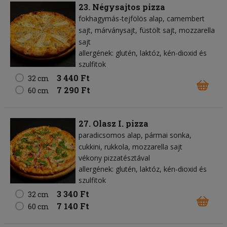
23. Négysajtos pizza
fokhagymás-tejfölös alap
camembert
sajt
márványsajt
füstölt sajt
mozzarella
sajt
allergének: glutén, laktóz, kén-dioxid és
szulfitok
3 440 Ft
32 cm
7 290 Ft
60 cm
27. Olasz I. pizza
paradicsomos alap
pármai sonka
cukkini
rukkola
mozzarella sajt
vékony pizzatésztával
allergének: glutén, laktóz, kén-dioxid és
szulfitok
3 340 Ft
32 cm
7 140 Ft
60 cm