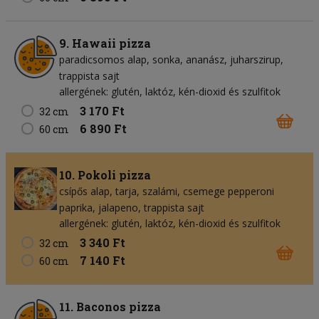
9. Hawaii pizza
paradicsomos alap
sonka
ananász
juharszirup
trappista sajt
allergének: glutén, laktóz, kén-dioxid és szulfitok
3 170 Ft
32 cm
6 890 Ft
60 cm
10. Pokoli pizza
csípős alap
tarja
szalámi
csemege pepperoni
paprika
jalapeno
trappista sajt
allergének: glutén, laktóz, kén-dioxid és szulfitok
3 340 Ft
32 cm
7 140 Ft
60 cm
11. Baconos pizza