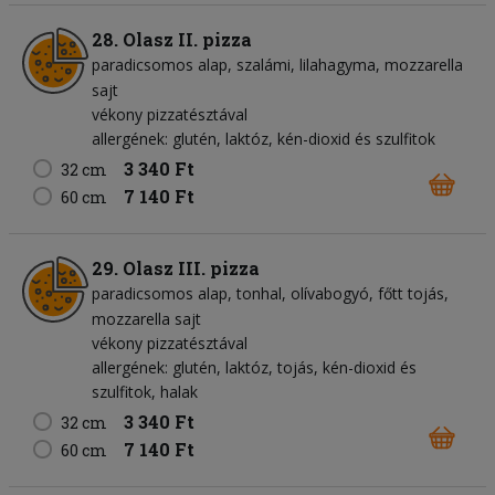
28. Olasz II. pizza
paradicsomos alap
szalámi
lilahagyma
mozzarella
sajt
vékony pizzatésztával
allergének: glutén, laktóz, kén-dioxid és szulfitok
3 340 Ft
32 cm
7 140 Ft
60 cm
29. Olasz III. pizza
paradicsomos alap
tonhal
olívabogyó
főtt tojás
mozzarella sajt
vékony pizzatésztával
allergének: glutén, laktóz, tojás, kén-dioxid és
szulfitok, halak
3 340 Ft
32 cm
7 140 Ft
60 cm