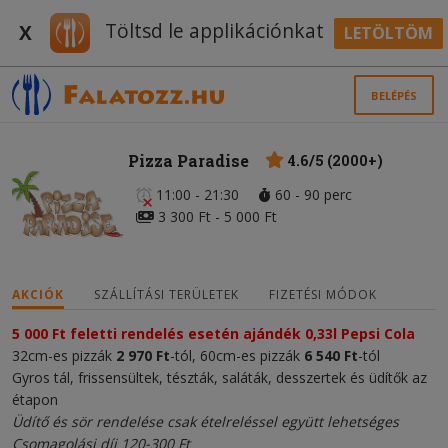
Töltsd le applikációnkat
X
LETÖLTÖM
BELÉPÉS
Pizza Paradise
4.6/5 (2000+)
11:00 - 21:30
60 - 90 perc
3 300 Ft - 5 000 Ft
AKCIÓK
SZÁLLÍTÁSI TERÜLETEK
FIZETÉSI MÓDOK
5 000 Ft feletti rendelés esetén ajándék 0,33l Pepsi Cola
32cm-es pizzák
2 970 Ft
-tól, 60cm-es pizzák
6 540 Ft
-tól
Gyros tál, frissensültek, tészták, saláták, desszertek és üdítők az
étapon
Üdítő és sör rendelése csak ételreléssel együtt lehetséges
Csomagolási díj 120-300 Ft