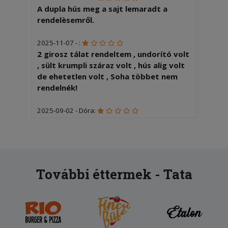
A dupla hús meg a sajt lemaradt a
rendelèsemről.
2025-11-07 - :
2 girosz tálat rendeltem , undorító volt
, sült krumpli száraz volt , hús alig volt
de ehetetlen volt , Soha többet nem
rendelnék!
2025-09-02 - Dóra:
Rossz rendelést kaptunk. Beértünk a
házba, kinyitottuk a dobozt, láttuk,
hogy olyan feltét van a pizzán amit nem
kértünk, próbáltuk hívni a futárt, hátha
csak keveredés, de a telefonja ki volt
További éttermek - Tata
kapcsolva. Az étterem sem vette fel,
mert közben zárás volt...
2025-07-07 - Helga:
A gyros ehetetlen volt,a pizza korom