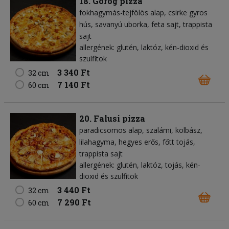
18. Görög pizza
fokhagymás-tejfölös alap
csirke gyros
hús
savanyú uborka
feta sajt
trappista
sajt
allergének: glutén, laktóz, kén-dioxid és
szulfitok
3 340 Ft
32 cm
7 140 Ft
60 cm
20. Falusi pizza
paradicsomos alap
szalámi
kolbász
lilahagyma
hegyes erős
főtt tojás
trappista sajt
allergének: glutén, laktóz, tojás, kén-
dioxid és szulfitok
3 440 Ft
32 cm
7 290 Ft
60 cm