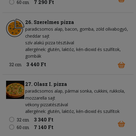
7 290 Ft
60 cm
26. Szerelmes pizza
paradicsomos alap
bacon
gomba
zöld olívabogyó
cheddar sajt
szív alakú pizza tésztával
allergének: glutén, laktóz, kén-dioxid és szulfitok,
gombák
3 440 Ft
32 cm
27. Olasz I. pizza
paradicsomos alap
pármai sonka
cukkini
rukkola
mozzarella sajt
vékony pizzatésztával
allergének: glutén, laktóz, kén-dioxid és szulfitok
3 340 Ft
32 cm
7 140 Ft
60 cm