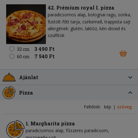
42. Prémium royal I. pizza
paradicsomos alap
bolognai ragu
sonka
füstölt-főtt tarja
csirkemell
trappista sajt
allergének: glutén, laktóz, kén-dioxid és
szulfitok
3 490 Ft
32 cm
7 540 Ft
60 cm
Ajánlat
Pizza
Feltétek:
kép
szöveg
1. Margharita pizza
paradicsomos alap
fűszeres paradicsom
mozzarella sajt