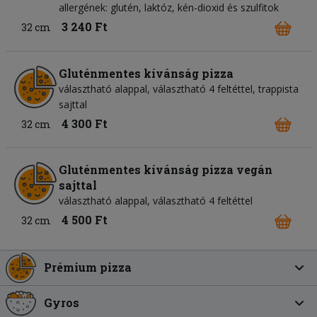
allergének: glutén, laktóz, kén-dioxid és szulfitok
3 240 Ft
32 cm
Gluténmentes kívánság pizza
választható alappal, választható 4 feltéttel, trappista
sajttal
4 300 Ft
32 cm
Gluténmentes kívánság pizza vegán
sajttal
választható alappal, választható 4 feltéttel
4 500 Ft
32 cm
Prémium pizza
Gyros