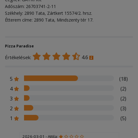
Adószám: 26703741-2-11
Székhely: 2890 Tata, Zártkert 15574/2. hrsz.
Étterem címe: 2890 Tata, Mindszenty tér 17.
Pizza Paradise
4.6
Értékelések:
5
(18)
4
(2)
3
(2)
2
(3)
1
(5)
2026-03-01 - Attila: