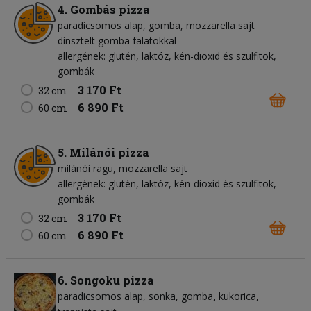
4. Gombás pizza
paradicsomos alap
gomba
mozzarella sajt
dinsztelt gomba falatokkal
allergének: glutén, laktóz, kén-dioxid és szulfitok,
gombák
3 170 Ft
32 cm
6 890 Ft
60 cm
5. Milánói pizza
milánói ragu
mozzarella sajt
allergének: glutén, laktóz, kén-dioxid és szulfitok,
gombák
3 170 Ft
32 cm
6 890 Ft
60 cm
6. Songoku pizza
paradicsomos alap
sonka
gomba
kukorica