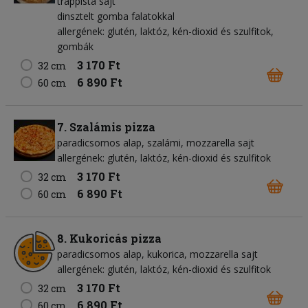
trappista sajt
dinsztelt gomba falatokkal
allergének: glutén, laktóz, kén-dioxid és szulfitok,
gombák
3 170 Ft
32 cm
6 890 Ft
60 cm
7. Szalámis pizza
paradicsomos alap
szalámi
mozzarella sajt
allergének: glutén, laktóz, kén-dioxid és szulfitok
3 170 Ft
32 cm
6 890 Ft
60 cm
8. Kukoricás pizza
paradicsomos alap
kukorica
mozzarella sajt
allergének: glutén, laktóz, kén-dioxid és szulfitok
3 170 Ft
32 cm
6 890 Ft
60 cm