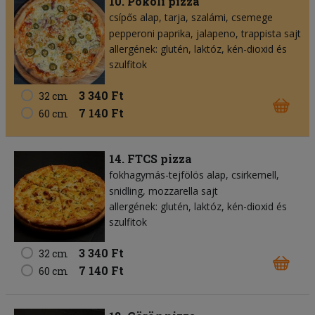
10. Pokoli pizza
csípős alap
tarja
szalámi
csemege
pepperoni paprika
jalapeno
trappista sajt
allergének: glutén, laktóz, kén-dioxid és
szulfitok
3 340 Ft
32 cm
7 140 Ft
60 cm
14. FTCS pizza
fokhagymás-tejfölös alap
csirkemell
snidling
mozzarella sajt
allergének: glutén, laktóz, kén-dioxid és
szulfitok
3 340 Ft
32 cm
7 140 Ft
60 cm