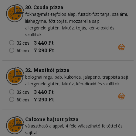
30. Csoda pizza
fokhagymás-tejfölös alap
füstölt-főtt tarja
szalámi
lilahagyma
főtt tojás
mozzarella sajt
allergének: glutén, laktóz, tojás, kén-dioxid és
szulfitok
3 440 Ft
32 cm
7 290 Ft
60 cm
32. Mexikói pizza
bolognai ragu
bab
kukorica
jalapeno
trappista sajt
allergének: glutén, laktóz, kén-dioxid és szulfitok
3 440 Ft
32 cm
7 290 Ft
60 cm
Calzone hajtott pizza
választható alappal, 4 féle választható feltéttel és
sajttal