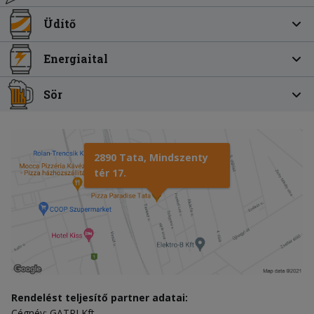
Üdítő
Energiaital
Sör
2890 Tata, Mindszenty
tér 17.
Rendelést teljesítő partner adatai:
Cégnév: GATRI Kft