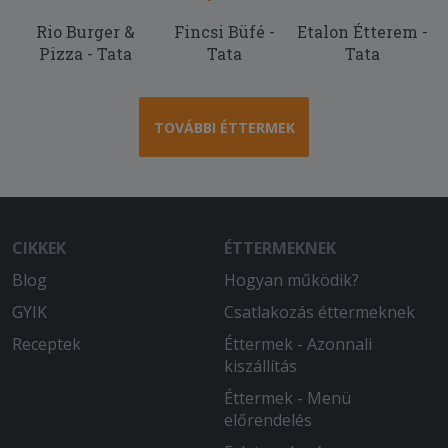
fekete volt és alig volt rajta feltét
Rio Burger &
Fincsi Büfé -
Etalon Étterem -
Pizza - Tata
Tata
Tata
TOVÁBBI ÉTTERMEK
CIKKEK
ÉTTERMEKNEK
Blog
Hogyan működik?
GYIK
Csatlakozás éttermeknek
Receptek
Éttermek - Azonnali
kiszállítás
Éttermek - Menü
előrendelés