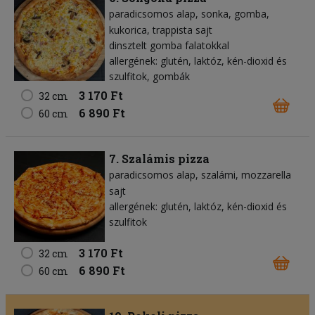
paradicsomos alap
sonka
gomba
kukorica
trappista sajt
dinsztelt gomba falatokkal
allergének: glutén, laktóz, kén-dioxid és
szulfitok, gombák
3 170 Ft
32 cm
6 890 Ft
60 cm
7. Szalámis pizza
paradicsomos alap
szalámi
mozzarella
sajt
allergének: glutén, laktóz, kén-dioxid és
szulfitok
3 170 Ft
32 cm
6 890 Ft
60 cm