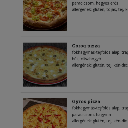
paradicsom
hegyes erős
allergének: glutén, tojás, tej, 
Görög pizza
fokhagymás-tejfölös alap
tra
hús
olívabogyó
allergének: glutén, tej, kén-dio
Gyros pizza
fokhagymás-tejfölös alap
tra
paradicsom
hagyma
allergének: glutén, tej, kén-dio