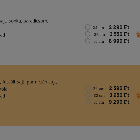
sajt
sonka
paradicsom
2 290 Ft
24 cm
3 550 Ft
xid
32 cm
8 990 Ft
60 cm
füstölt sajt
parmezán sajt
2 590 Ft
kola
24 cm
3 950 Ft
xid
32 cm
9 290 Ft
60 cm