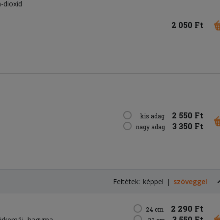
n-dioxid
2 050 Ft
2 550 Ft
kis adag
3 350 Ft
nagy adag
Feltétek:
képpel
szöveggel
2 290 Ft
24 cm
3 550 Ft
irkemáj
hagyma
32 cm