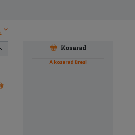
a
Kosarad
A kosarad üres!