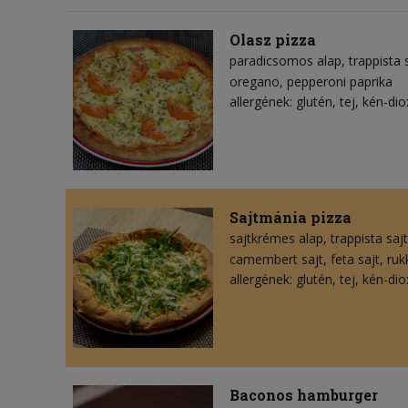
Olasz pizza
paradicsomos alap
trappista 
oregano
pepperoni paprika
allergének: glutén, tej, kén-dio
Sajtmánia pizza
sajtkrémes alap
trappista sajt
camembert sajt
feta sajt
ruk
allergének: glutén, tej, kén-dio
Baconos hamburger