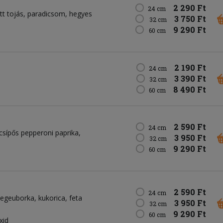
2 290 Ft
24 cm
tt tojás
paradicsom
hegyes
3 750 Ft
32 cm
9 290 Ft
60 cm
2 190 Ft
24 cm
3 390 Ft
32 cm
8 490 Ft
60 cm
2 590 Ft
24 cm
csípős pepperoni paprika
3 950 Ft
32 cm
9 290 Ft
60 cm
2 590 Ft
24 cm
egeuborka
kukorica
feta
3 950 Ft
32 cm
9 290 Ft
60 cm
xid