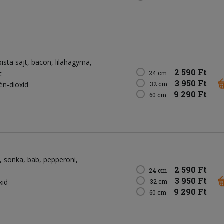
pista sajt
bacon
lilahagyma
2 590 Ft
t
24 cm
3 950 Ft
kén-dioxid
32 cm
9 290 Ft
60 cm
sonka
bab
pepperoni
2 590 Ft
24 cm
3 950 Ft
xid
32 cm
9 290 Ft
60 cm