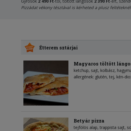
Gyrosok
2 490 Ft
-tól, töltött lángosok
2 390 Ft
-ért, szen
Pizzádat vékony tésztával is kérheted a plusz feltéteknél
Étterem sztárjai
Magyaros töltött lángo
ketchup
sajt
kolbász
hagym
allergének: glutén, tej, kén-dio
Betyár pizza
tejfölös alap
trappista sajt
s