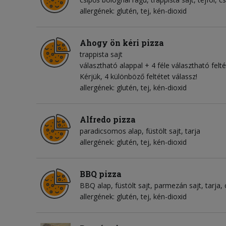
allergének: glutén, tej, kén-dioxid
Ahogy ön kéri pizza
trappista sajt
választható alappal + 4 féle választható felté
Kérjük, 4 különböző feltétet válassz!
allergének: glutén, tej, kén-dioxid
Alfredo pizza
paradicsomos alap
füstölt sajt
tarja
allergének: glutén, tej, kén-dioxid
BBQ pizza
BBQ alap
füstölt sajt
parmezán sajt
tarja
allergének: glutén, tej, kén-dioxid