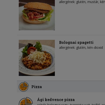
allergének: glutén, mustár, ké
Bolognai spagetti
allergének: glutén, kén-dioxid
Pizza
Ági kedvence pizza
csípős bolognai ragu
trappista sajt
tejföl
cs