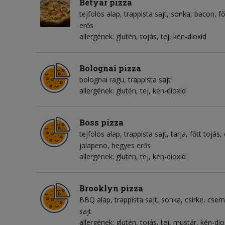
Betyár pizza
tejfölös alap
trappista sajt
sonka
bacon
fő
erős
allergének: glutén, tojás, tej, kén-dioxid
Bolognai pizza
bolognai ragu
trappista sajt
allergének: glutén, tej, kén-dioxid
Boss pizza
tejfölös alap
trappista sajt
tarja
főtt tojás
jalapeno
hegyes erős
allergének: glutén, tej, kén-dioxid
Brooklyn pizza
BBQ alap
trappista sajt
sonka
csirke
csem
sajt
allergének: glutén, tojás, tej, mustár, kén-dio