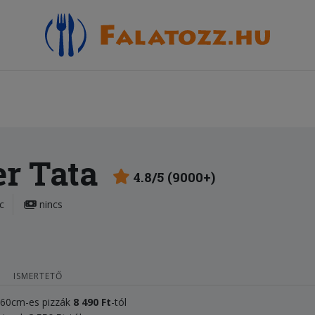
er Tata
4.8/5 (9000+)
c
nincs
ISMERTETŐ
, 60cm-es pizzák
8 490 Ft
-tól