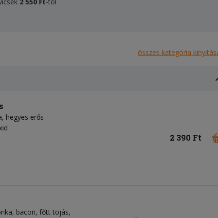
dvicsek
2 550 Ft
-tól
összes kategória kinyitás
s
a
hegyes erős
xid
2 390 Ft
onka
bacon
főtt tojás