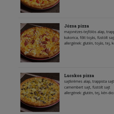
Józsa pizza
majonézes-tejfölös alap
trap
kukorica
főtt tojás
füstölt saj
allergének: glutén, tojás, tej, 
Lucskos pizza
sajtkrémes alap
trappista sajt
camembert sajt
füstölt sajt
allergének: glutén, tej, kén-dio