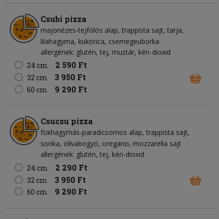
Csubi pizza
majonézes-tejfölös alap
trappista sajt
tarja
lilahagyma
kukorica
csemegeuborka
allergének: glutén, tej, mustár, kén-dioxid
2 590 Ft
24 cm
3 950 Ft
32 cm
9 290 Ft
60 cm
Csucsu pizza
fokhagymás-paradicsomos alap
trappista sajt
sonka
olívabogyó
oregano
mozzarella sajt
allergének: glutén, tej, kén-dioxid
2 290 Ft
24 cm
3 950 Ft
32 cm
9 290 Ft
60 cm