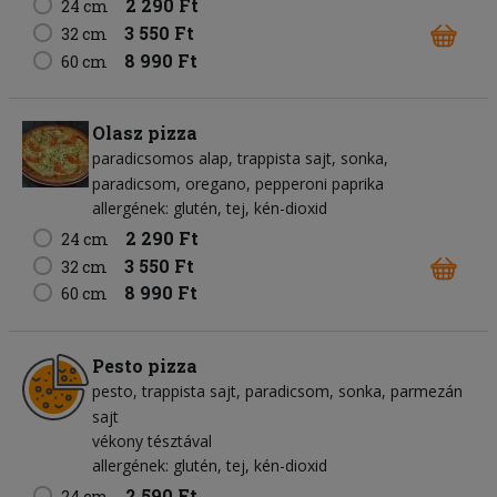
2 290 Ft
24 cm
3 550 Ft
32 cm
8 990 Ft
60 cm
Olasz pizza
paradicsomos alap
trappista sajt
sonka
paradicsom
oregano
pepperoni paprika
allergének: glutén, tej, kén-dioxid
2 290 Ft
24 cm
3 550 Ft
32 cm
8 990 Ft
60 cm
Pesto pizza
pesto
trappista sajt
paradicsom
sonka
parmezán
sajt
vékony tésztával
allergének: glutén, tej, kén-dioxid
2 590 Ft
24 cm