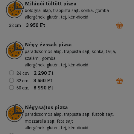
Milánói töltött pizza
bolognai alap
trappista sajt
sonka
gomba
allergének: glutén, tej, kén-dioxid
3 950 Ft
32 cm
Négy évszak pizza
paradicsomos alap
trappista sajt
sonka
tarja
szalámi
gomba
allergének: glutén, tej, kén-dioxid
2 290 Ft
24 cm
3 550 Ft
32 cm
8 990 Ft
60 cm
Négysajtos pizza
paradicsomos alap
trappista sajt
füstölt sajt
mozzarella sajt
feta sajt
allergének: glutén, tej, kén-dioxid