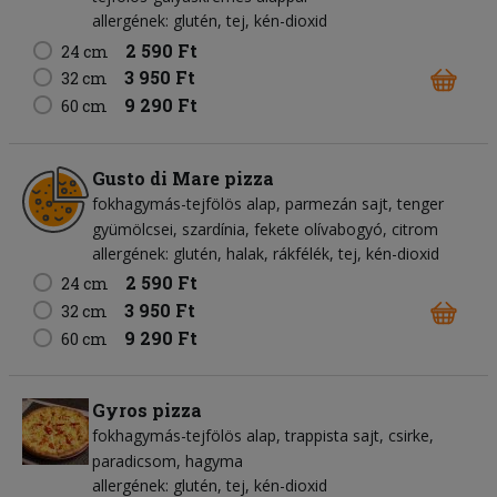
allergének: glutén, tej, kén-dioxid
2 590 Ft
24 cm
3 950 Ft
32 cm
9 290 Ft
60 cm
Gusto di Mare pizza
fokhagymás-tejfölös alap
parmezán sajt
tenger
gyümölcsei
szardínia
fekete olívabogyó
citrom
allergének: glutén, halak, rákfélék, tej, kén-dioxid
2 590 Ft
24 cm
3 950 Ft
32 cm
9 290 Ft
60 cm
Gyros pizza
fokhagymás-tejfölös alap
trappista sajt
csirke
paradicsom
hagyma
allergének: glutén, tej, kén-dioxid