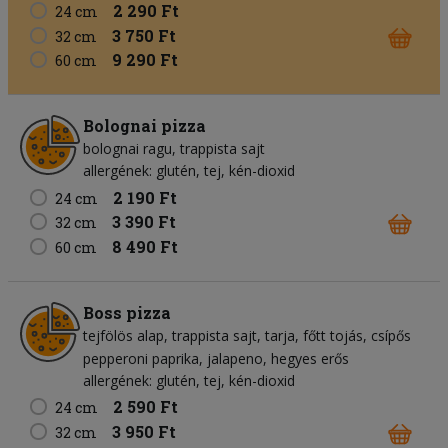
2 290 Ft
24 cm
3 750 Ft
32 cm
9 290 Ft
60 cm
Bolognai pizza
bolognai ragu
trappista sajt
allergének: glutén, tej, kén-dioxid
2 190 Ft
24 cm
3 390 Ft
32 cm
8 490 Ft
60 cm
Boss pizza
tejfölös alap
trappista sajt
tarja
főtt tojás
csípős
pepperoni paprika
jalapeno
hegyes erős
allergének: glutén, tej, kén-dioxid
2 590 Ft
24 cm
3 950 Ft
32 cm