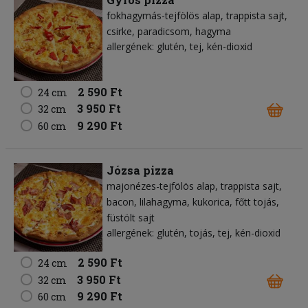
fokhagymás-tejfölös alap
trappista sajt
csirke
paradicsom
hagyma
allergének: glutén, tej, kén-dioxid
2 590 Ft
24 cm
3 950 Ft
32 cm
9 290 Ft
60 cm
Józsa pizza
majonézes-tejfölös alap
trappista sajt
bacon
lilahagyma
kukorica
főtt tojás
füstölt sajt
allergének: glutén, tojás, tej, kén-dioxid
2 590 Ft
24 cm
3 950 Ft
32 cm
9 290 Ft
60 cm