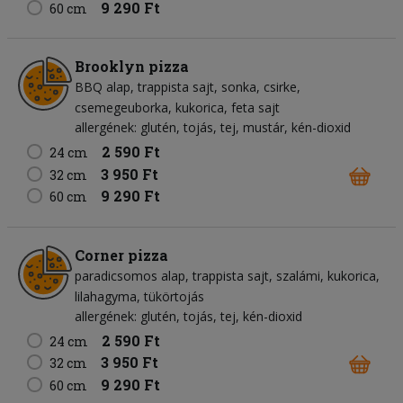
9 290 Ft
60 cm
Brooklyn pizza
BBQ alap
trappista sajt
sonka
csirke
csemegeuborka
kukorica
feta sajt
allergének: glutén, tojás, tej, mustár, kén-dioxid
2 590 Ft
24 cm
3 950 Ft
32 cm
9 290 Ft
60 cm
Corner pizza
paradicsomos alap
trappista sajt
szalámi
kukorica
lilahagyma
tükörtojás
allergének: glutén, tojás, tej, kén-dioxid
2 590 Ft
24 cm
3 950 Ft
32 cm
9 290 Ft
60 cm