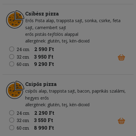
Csibész pizza
Erős Pista alap
trappista sajt
sonka
csirke
feta
sajt
camembert sajt
erős pistás-tejfölös alappal
allergének: glutén, tej, kén-dioxid
2 590 Ft
24 cm
3 950 Ft
32 cm
9 290 Ft
60 cm
Csípős pizza
csípős alap
trappista sajt
bacon
paprikás szalámi
hegyes erős
allergének: glutén, tej, kén-dioxid
2 290 Ft
24 cm
3 550 Ft
32 cm
8 990 Ft
60 cm