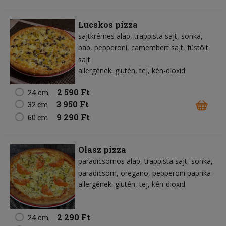
Lucskos pizza
sajtkrémes alap
trappista sajt
sonka
bab
pepperoni
camembert sajt
füstölt
sajt
allergének: glutén, tej, kén-dioxid
2 590 Ft
24 cm
3 950 Ft
32 cm
9 290 Ft
60 cm
Olasz pizza
paradicsomos alap
trappista sajt
sonka
paradicsom
oregano
pepperoni paprika
allergének: glutén, tej, kén-dioxid
2 290 Ft
24 cm