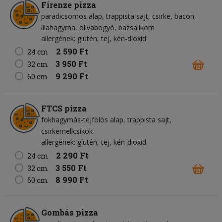
Firenze pizza
paradicsomos alap
trappista sajt
csirke
bacon
lilahagyma
olívabogyó
bazsalikom
allergének: glutén, tej, kén-dioxid
2 590 Ft
24 cm
3 950 Ft
32 cm
9 290 Ft
60 cm
FTCS pizza
fokhagymás-tejfölös alap
trappista sajt
csirkemellcsíkok
allergének: glutén, tej, kén-dioxid
2 290 Ft
24 cm
3 550 Ft
32 cm
8 990 Ft
60 cm
Gombás pizza