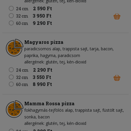
allergének: glutén, tej, kén-dioxid
2 590 Ft
24 cm
3 950 Ft
32 cm
9 290 Ft
60 cm
Magyaros pizza
paradicsomos alap
trappista sajt
tarja
bacon
paprika
hagyma
paradicsom
allergének: glutén, tej, kén-dioxid
2 290 Ft
24 cm
3 550 Ft
32 cm
8 990 Ft
60 cm
Mamma Rossa pizza
fokhagymás-tejfölös alap
trappista sajt
füstölt sajt
sonka
bacon
allergének: glutén, tej, kén-dioxid