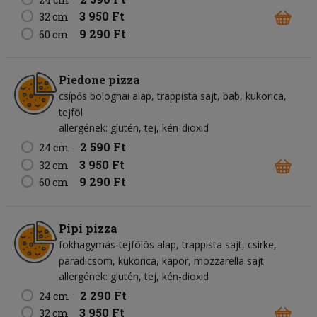
3 950 Ft
32 cm
9 290 Ft
60 cm
Piedone pizza
csípős bolognai alap
trappista sajt
bab
kukorica
tejföl
allergének: glutén, tej, kén-dioxid
2 590 Ft
24 cm
3 950 Ft
32 cm
9 290 Ft
60 cm
Pipi pizza
fokhagymás-tejfölös alap
trappista sajt
csirke
paradicsom
kukorica
kapor
mozzarella sajt
allergének: glutén, tej, kén-dioxid
2 290 Ft
24 cm
3 950 Ft
32 cm