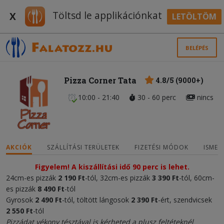
Töltsd le applikációnkat
X
LETÖLTÖM
BELÉPÉS
Pizza Corner Tata
4.8/5 (9000+)
10:00 - 21:40
30 - 60 perc
nincs
AKCIÓK
SZÁLLÍTÁSI TERÜLETEK
FIZETÉSI MÓDOK
ISMER
Figyelem! A kiszállítási idő 90 perc is lehet.
24cm-es pizzák
2
190 Ft
-tól, 32cm-es pizzák
3 390 Ft
-tól, 60cm-
es pizzák
8 490 Ft
-tól
Gyrosok
2 490 Ft
-tól, töltött lángosok
2 390 Ft
-ért, szendvicsek
2 550 Ft
-tól
Pizzádat vékony tésztával is kérheted a plusz feltéteknél