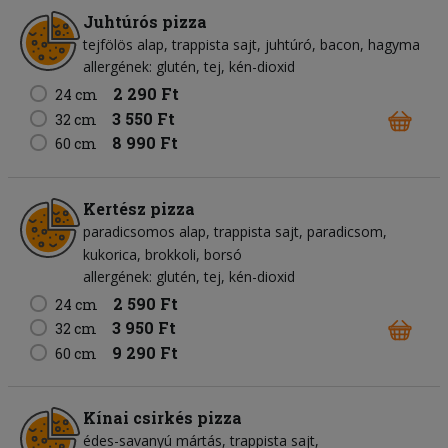
Juhtúrós pizza
tejfölös alap
trappista sajt
juhtúró
bacon
hagyma
allergének: glutén, tej, kén-dioxid
2 290 Ft
24 cm
3 550 Ft
32 cm
8 990 Ft
60 cm
Kertész pizza
paradicsomos alap
trappista sajt
paradicsom
kukorica
brokkoli
borsó
allergének: glutén, tej, kén-dioxid
2 590 Ft
24 cm
3 950 Ft
32 cm
9 290 Ft
60 cm
Kínai csirkés pizza
édes-savanyú mártás
trappista sajt