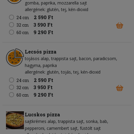
gomba
paprika
mozzarella sajt
allergének: glutén, tej, kén-dioxid
2 590 Ft
24 cm
3 590 Ft
32 cm
9 290 Ft
60 cm
Lecsós pizza
tojásos alap
trappista sajt
bacon
paradicsom
hagyma
paprika
allergének: glutén, tojás, tej, kén-dioxid
2 590 Ft
24 cm
3 950 Ft
32 cm
9 290 Ft
60 cm
Lucskos pizza
sajtkrémes alap
trappista sajt
sonka
bab
pepperoni
camembert sajt
füstölt sajt