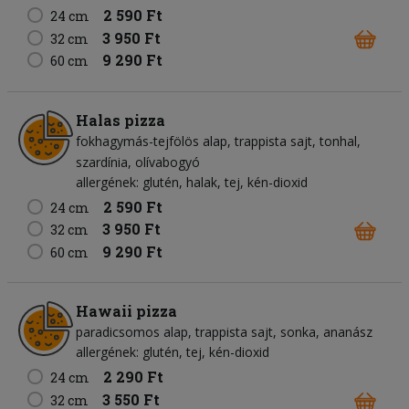
2 590 Ft
24 cm
3 950 Ft
32 cm
9 290 Ft
60 cm
Halas pizza
fokhagymás-tejfölös alap
trappista sajt
tonhal
szardínia
olívabogyó
allergének: glutén, halak, tej, kén-dioxid
2 590 Ft
24 cm
3 950 Ft
32 cm
9 290 Ft
60 cm
Hawaii pizza
paradicsomos alap
trappista sajt
sonka
ananász
allergének: glutén, tej, kén-dioxid
2 290 Ft
24 cm
3 550 Ft
32 cm