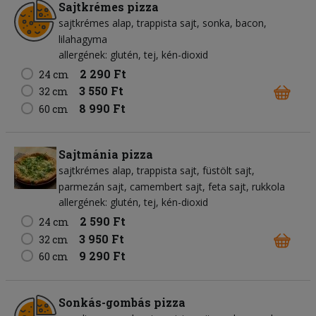
Sajtkrémes pizza
sajtkrémes alap
trappista sajt
sonka
bacon
lilahagyma
allergének: glutén, tej, kén-dioxid
2 290 Ft
24 cm
3 550 Ft
32 cm
8 990 Ft
60 cm
Sajtmánia pizza
sajtkrémes alap
trappista sajt
füstölt sajt
parmezán sajt
camembert sajt
feta sajt
rukkola
allergének: glutén, tej, kén-dioxid
2 590 Ft
24 cm
3 950 Ft
32 cm
9 290 Ft
60 cm
Sonkás-gombás pizza