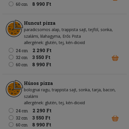
8 990 Ft
60 cm
Huncut pizza
paradicsomos alap
trappista sajt
tejföl
sonka
szalámi
lilahagyma
Erős Pista
allergének: glutén, tej, kén-dioxid
2 290 Ft
24 cm
3 550 Ft
32 cm
8 990 Ft
60 cm
Húsos pizza
bolognai ragu
trappista sajt
sonka
tarja
bacon
szalámi
allergének: glutén, tej, kén-dioxid
2 290 Ft
24 cm
3 550 Ft
32 cm
8 990 Ft
60 cm