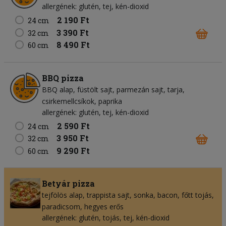
allergének: glutén, tej, kén-dioxid
2 190 Ft
24 cm
3 390 Ft
32 cm
8 490 Ft
60 cm
BBQ pizza
BBQ alap
füstölt sajt
parmezán sajt
tarja
csirkemellcsíkok
paprika
allergének: glutén, tej, kén-dioxid
2 590 Ft
24 cm
3 950 Ft
32 cm
9 290 Ft
60 cm
Betyár pizza
tejfölös alap
trappista sajt
sonka
bacon
főtt tojás
paradicsom
hegyes erős
allergének: glutén, tojás, tej, kén-dioxid