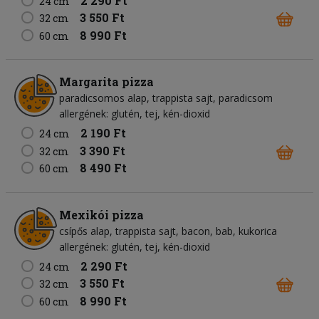
2 290 Ft
24 cm
3 550 Ft
32 cm
8 990 Ft
60 cm
Margarita pizza
paradicsomos alap
trappista sajt
paradicsom
allergének: glutén, tej, kén-dioxid
2 190 Ft
24 cm
3 390 Ft
32 cm
8 490 Ft
60 cm
Mexikói pizza
csípős alap
trappista sajt
bacon
bab
kukorica
allergének: glutén, tej, kén-dioxid
2 290 Ft
24 cm
3 550 Ft
32 cm
8 990 Ft
60 cm