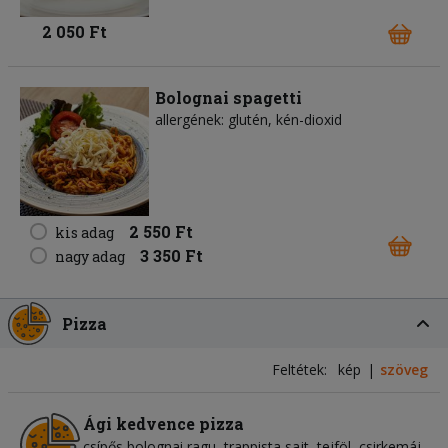
2 050 Ft
Bolognai spagetti
allergének: glutén, kén-dioxid
2 550 Ft
kis adag
3 350 Ft
nagy adag
Pizza
Feltétek:
kép
szöveg
Ági kedvence pizza
csípős bolognai ragu
trappista sajt
tejföl
csirkemáj