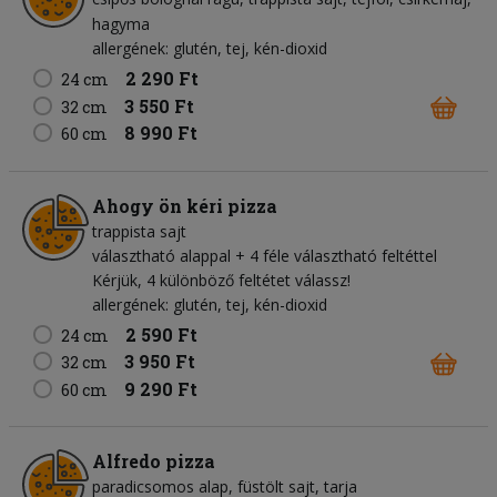
hagyma
allergének: glutén, tej, kén-dioxid
2 290 Ft
24 cm
3 550 Ft
32 cm
8 990 Ft
60 cm
Ahogy ön kéri pizza
trappista sajt
választható alappal + 4 féle választható feltéttel
Kérjük, 4 különböző feltétet válassz!
allergének: glutén, tej, kén-dioxid
2 590 Ft
24 cm
3 950 Ft
32 cm
9 290 Ft
60 cm
Alfredo pizza
paradicsomos alap
füstölt sajt
tarja