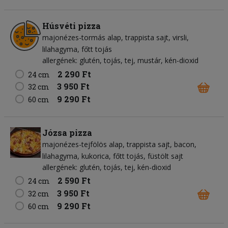
Húsvéti pizza
majonézes-tormás alap
trappista sajt
virsli
lilahagyma
főtt tojás
allergének: glutén, tojás, tej, mustár, kén-dioxid
2 290 Ft
24 cm
3 950 Ft
32 cm
9 290 Ft
60 cm
Józsa pizza
majonézes-tejfölös alap
trappista sajt
bacon
lilahagyma
kukorica
főtt tojás
füstölt sajt
allergének: glutén, tojás, tej, kén-dioxid
2 590 Ft
24 cm
3 950 Ft
32 cm
9 290 Ft
60 cm