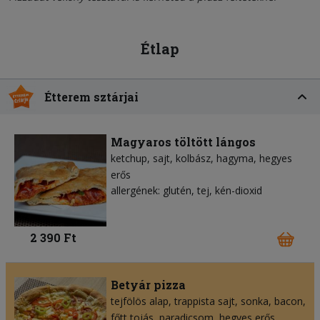
Étlap
Étterem sztárjai
Magyaros töltött lángos
ketchup
sajt
kolbász
hagyma
hegyes
erős
allergének: glutén, tej, kén-dioxid
2 390 Ft
Betyár pizza
tejfölös alap
trappista sajt
sonka
bacon
főtt tojás
paradicsom
hegyes erős