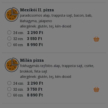
Mexikói II. pizza
paradicsomos alap
trappista sajt
bacon
bab
lilahagyma
jalapeno
allergének: glutén, tej, kén-dioxid
2 290 Ft
24 cm
3 550 Ft
32 cm
8 990 Ft
60 cm
Milán pizza
fokhagymás-tejfölös alap
trappista sajt
csirke
brokkoli
feta sajt
allergének: glutén, tej, kén-dioxid
2 290 Ft
24 cm
3 750 Ft
32 cm
8 890 Ft
60 cm