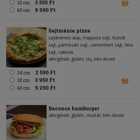
3 550 Ft
32 cm
8 990 Ft
60 cm
Sajtmánia pizza
sajtkrémes alap
trappista sajt
füstölt
sajt
parmezán sajt
camembert sajt
feta
sajt
rukkola
allergének: glutén, tej, kén-dioxid
2 590 Ft
24 cm
3 950 Ft
32 cm
9 290 Ft
60 cm
Baconos hamburger
allergének: glutén, mustár, kén-dioxid