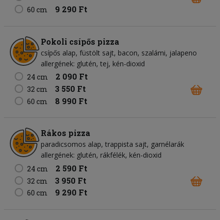
9 290 Ft
60 cm
Pokoli csípős pizza
csípős alap
füstölt sajt
bacon
szalámi
jalapeno
allergének: glutén, tej, kén-dioxid
2 090 Ft
24 cm
3 550 Ft
32 cm
8 990 Ft
60 cm
Rákos pizza
paradicsomos alap
trappista sajt
garnélarák
allergének: glutén, rákfélék, kén-dioxid
2 590 Ft
24 cm
3 950 Ft
32 cm
9 290 Ft
60 cm