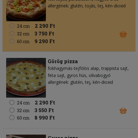
allergének: glutén, tojás, tej, kén-dioxid
2 290 Ft
24 cm
3 750 Ft
32 cm
9 290 Ft
60 cm
Görög pizza
fokhagymás-tejfölös alap
trappista sajt
feta sajt
gyros hús
olívabogyó
allergének: glutén, tej, kén-dioxid
2 290 Ft
24 cm
3 550 Ft
32 cm
8 990 Ft
60 cm
Gyros pizza