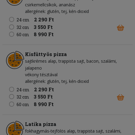
csirkemellcsíkok
ananász
allergének: glutén, tej, kén-dioxid
2 290 Ft
24 cm
3 550 Ft
32 cm
8 990 Ft
60 cm
Kisfüttyös pizza
sajtkrémes alap
trappista sajt
bacon
szalámi
jalapeno
vékony tésztával
allergének: glutén, tej, kén-dioxid
2 290 Ft
24 cm
3 550 Ft
32 cm
8 990 Ft
60 cm
Latika pizza
fokhagymás-tejfölös alap
trappista sajt
szalámi