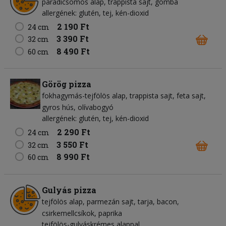
paradicsomos alap
trappista sajt
gomba
allergének: glutén, tej, kén-dioxid
2 190 Ft
24 cm
3 390 Ft
32 cm
8 490 Ft
60 cm
Görög pizza
fokhagymás-tejfölös alap
trappista sajt
feta sajt
gyros hús
olívabogyó
allergének: glutén, tej, kén-dioxid
2 290 Ft
24 cm
3 550 Ft
32 cm
8 990 Ft
60 cm
Gulyás pizza
tejfölös alap
parmezán sajt
tarja
bacon
csirkemellcsíkok
paprika
tejfölös-gulyáskrémes alappal