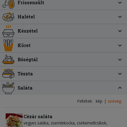
Frissensült
Halétel
Készétel
Köret
Bőségtál
Tészta
Saláta
Feltétek:
kép
szöveg
Cézár saláta
vegyes saláta
zsemlekocka
csirkemellcsíkok