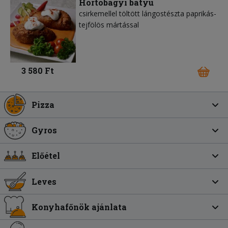
Hortobágyi batyu
csirkemellel töltött lángostészta paprikás-
tejfölös mártással
3 580 Ft
Pizza
Gyros
Előétel
Leves
Konyhafőnök ajánlata