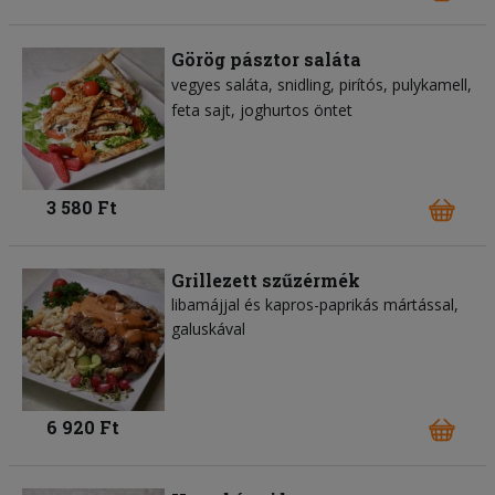
Görög pásztor saláta
vegyes saláta
snidling
pirítós
pulykamell
feta sajt
joghurtos öntet
3 580 Ft
Grillezett szűzérmék
libamájjal és kapros-paprikás mártással,
galuskával
6 920 Ft