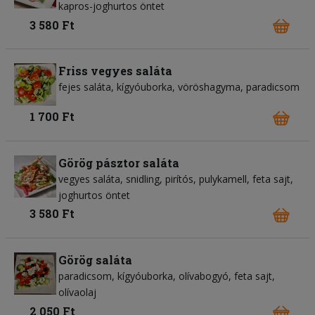
kapros-joghurtos öntet
3 580 Ft
Friss vegyes saláta
fejes saláta
kígyóuborka
vöröshagyma
paradicsom
1 700 Ft
Görög pásztor saláta
vegyes saláta
snidling
pirítós
pulykamell
feta sajt
joghurtos öntet
3 580 Ft
Görög saláta
paradicsom
kígyóuborka
olívabogyó
feta sajt
olívaolaj
2 050 Ft