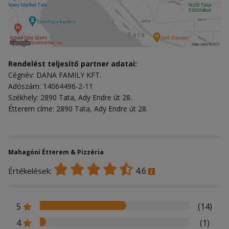
Rendelést teljesítő partner adatai:
Cégnév: DANA FAMILY KFT.
Adószám: 14064496-2-11
Székhely: 2890 Tata, Ady Endre út 28.
Étterem címe: 2890 Tata, Ady Endre út 28.
Mahagóni Étterem & Pizzéria
4.6
Értékelések:
5
(14)
4
(1)