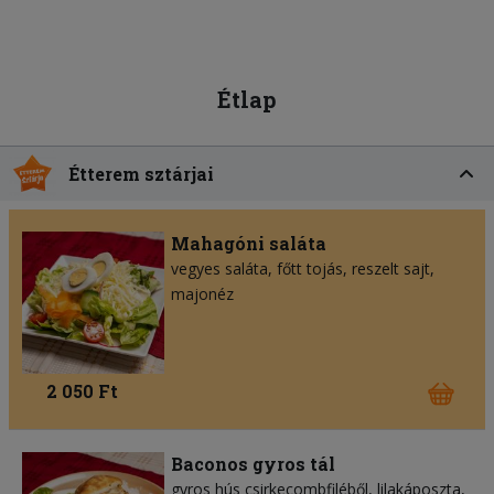
Étlap
Étterem sztárjai
Mahagóni saláta
vegyes saláta
főtt tojás
reszelt sajt
majonéz
2 050 Ft
Baconos gyros tál
gyros hús csirkecombfiléből
lilakáposzta