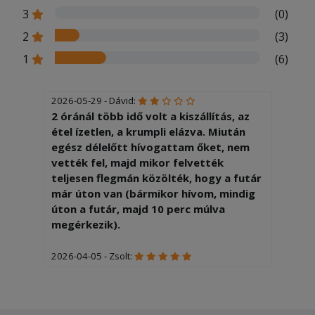
3
(0)
2
(3)
1
(6)
2026-05-29 - Dávid:
2 óránál több idő volt a kiszállítás, az
étel ízetlen, a krumpli elázva. Miután
egész délelőtt hívogattam őket, nem
vették fel, majd mikor felvették
teljesen flegmán közölték, hogy a futár
már úton van (bármikor hívom, mindig
úton a futár, majd 10 perc múlva
megérkezik).
2026-04-05 - Zsolt:
Nagyon finom volt és gyorsan ki is
hozták,köszönjük a szakácsnak és a
kiszállítónak!!!