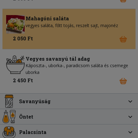
Mahagóni saláta
vegyes saláta
főtt tojás
reszelt sajt
majonéz
2 050 Ft
Vegyes savanyú tál adag
Káposzta-, uborka-, paradicsom saláta és csemege
uborka
2 450 Ft
Savanyúság
Öntet
Palacsinta