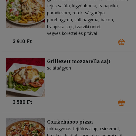
fejes saláta
kígyóuborka
tv paprika
paradicsom
retek
sárgarépa
póréhagyma
sült hagyma
bacon
trappista sajt
tzatziki öntet
vegyes körettel és pitával
3 910 Ft
Grillezett mozzarella sajt
salátaágyon
3 580 Ft
Csirkehúsos pizza
fokhagymás-tejfölös alap
csirkemell
brokkoli
karfiol
sárgarépa
edami sajt