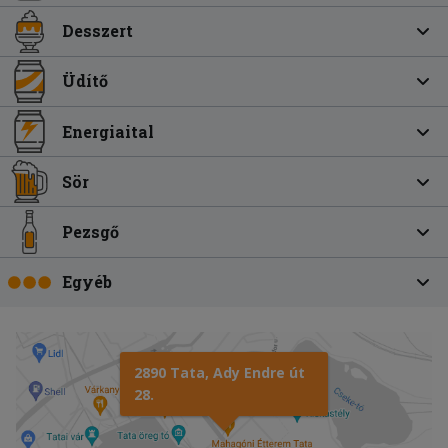
Desszert
Üdítő
Energiaital
Sör
Pezsgő
Egyéb
2890 Tata, Ady Endre út
28.