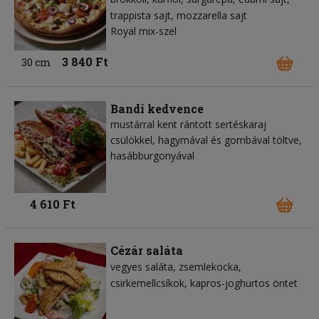
trappista sajt
mozzarella sajt
Royal mix-szel
3 840 Ft
30 cm
Bandi kedvence
mustárral kent rántott sertéskaraj
csülökkel, hagymával és gombával töltve,
hasábburgonyával
4 610 Ft
Cézár saláta
vegyes saláta
zsemlekocka
csirkemellcsíkok
kapros-joghurtos öntet