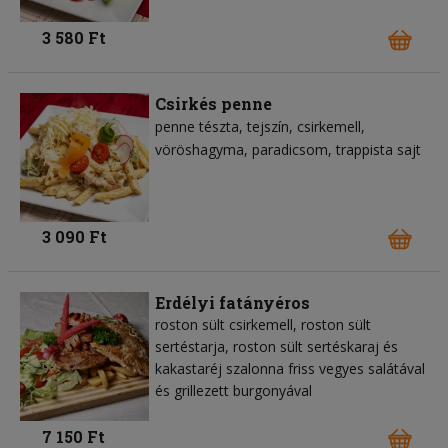
3 580 Ft
Csirkés penne
penne tészta
tejszín
csirkemell
vöröshagyma
paradicsom
trappista sajt
3 090 Ft
Erdélyi fatányéros
roston sült csirkemell, roston sült
sertéstarja, roston sült sertéskaraj és
kakastaréj szalonna friss vegyes salátával
és grillezett burgonyával
7 150 Ft