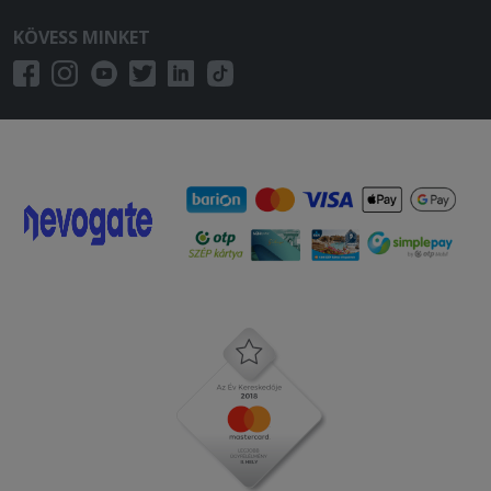
Nem kaptam meg mindent amit
KÖVESS MINKET
rendeltem