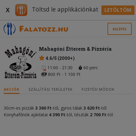
Töltsd le applikációnkat
X
LETÖLTÖM
BELÉPÉS
Mahagóni Étterem & Pizzéria
4.6/5 (2000+)
11:00 - 21:30
60 perc
800 Ft - 1 100 Ft
AKCIÓK
SZÁLLÍTÁSI TERÜLETEK
FIZETÉSI MÓDOK
30cm-es pizzák
3 360 Ft
-tól, gyros tálak
3 620 Ft
-tól
Konyhafőnök ajánlatai
4 390 Ft
-tól, tészták
2 700 Ft
-tól