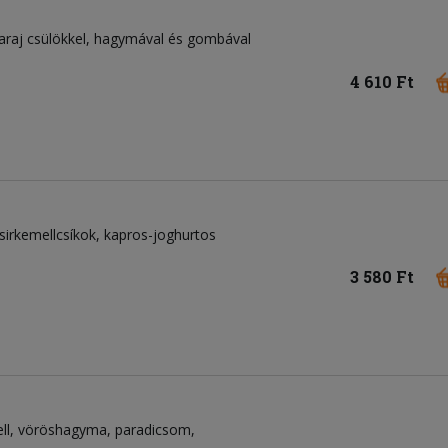
karaj csülökkel, hagymával és gombával
4 610 Ft
sirkemellcsíkok
kapros-joghurtos
3 580 Ft
ll
vöröshagyma
paradicsom