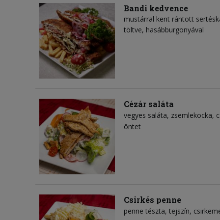
Bandi kedvence
mustárral kent rántott sertés
töltve, hasábburgonyával
Cézár saláta
vegyes saláta
zsemlekocka
c
öntet
Csirkés penne
penne tészta
tejszín
csirkeme