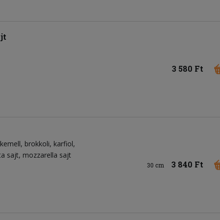
jt
3 580 Ft
rkemell
brokkoli
karfiol
ta sajt
mozzarella sajt
3 840 Ft
30 cm