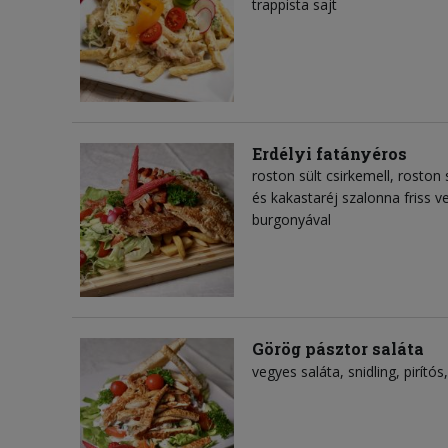
trappista sajt
Erdélyi fatányéros
roston sült csirkemell, roston 
és kakastaréj szalonna friss ve
burgonyával
Görög pásztor saláta
vegyes saláta
snidling
pirítós