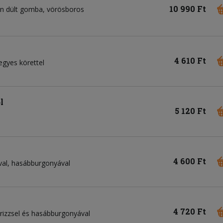
10 990 Ft
ston dült gomba, vörösboros
4 610 Ft
vegyes körettel
l
5 120 Ft
4 600 Ft
val, hasábburgonyával
4 720 Ft
, rizzsel és hasábburgonyával