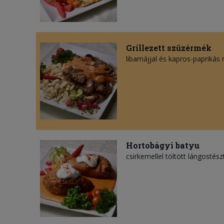
Grillezett szűzérmék
libamájjal és kapros-paprikás 
Hortobágyi batyu
csirkemellel töltött lángostés