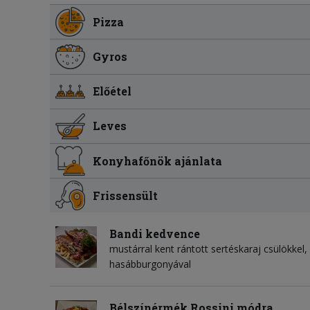
Pizza
Gyros
Előétel
Leves
Konyhafőnök ajánlata
Frissensült
Bandi kedvence
mustárral kent rántott sertéskaraj csülökkel
hasábburgonyával
Bélszínérmék Rossini módra