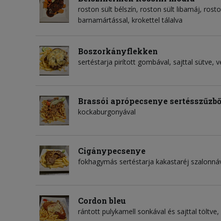
roston sült bélszín, roston sült libamáj, ro
barnamártással, krokettel tálalva
Boszorkányflekken
sertéstarja pirított gombával, sajttal sütve, 
Brassói aprópecsenye sertésszűzbő
kockaburgonyával
Cigánypecsenye
fokhagymás sertéstarja kakastaréj szalonná
Cordon bleu
rántott pulykamell sonkával és sajttal töltve