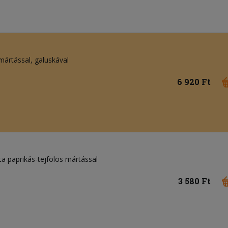
mártással, galuskával
6 920 Ft
zta paprikás-tejfölös mártással
3 580 Ft