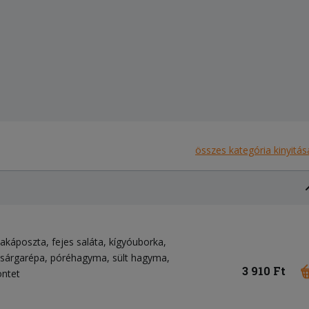
összes kategória kinyitás
ilakáposzta
fejes saláta
kígyóuborka
sárgarépa
póréhagyma
sült hagyma
3 910 Ft
öntet