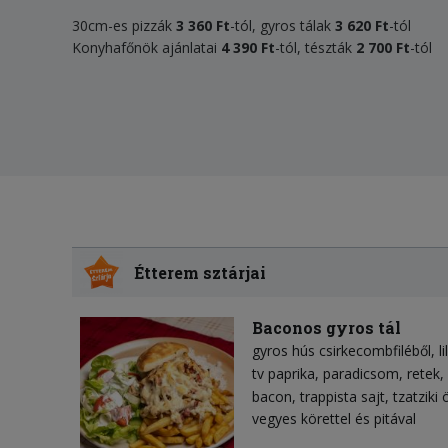
30cm-es pizzák
3 360 Ft
-tól, gyros tálak
3 620 Ft
-tól
Konyhafőnök ajánlatai
4 390 Ft
-tól, tészták
2 700 Ft
-tól
Étterem sztárjai
Baconos gyros tál
gyros hús csirkecombfiléből
l
tv paprika
paradicsom
retek
bacon
trappista sajt
tzatziki 
vegyes körettel és pitával