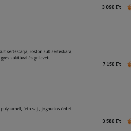
3 090 Ft
sült sertéstarja, roston sült sertéskaraj
gyes salátával és grillezett
7 150 Ft
pulykamell
feta sajt
joghurtos öntet
3 580 Ft