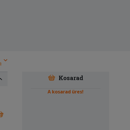
a
Kosarad
A kosarad üres!