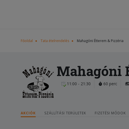
Főoldal
Tata ételrendelés
Mahagóni Étterem & Pizzéria
Mahagóni É
11:00 - 21:30
60 perc
AKCIÓK
SZÁLLÍTÁSI TERÜLETEK
FIZETÉSI MÓDOK