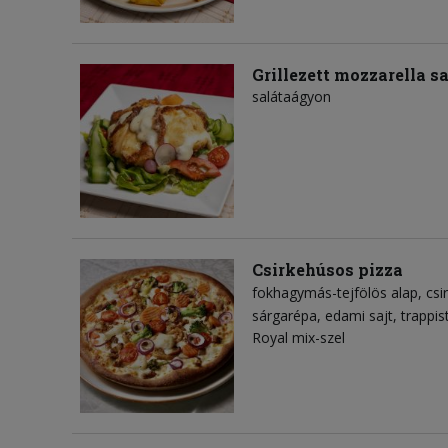
Grillezett mozzarella sa
salátaágyon
Csirkehúsos pizza
fokhagymás-tejfölös alap
csi
sárgarépa
edami sajt
trappis
Royal mix-szel