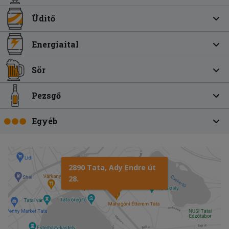
Üdítő
Energiaital
Sör
Pezsgő
Egyéb
2890 Tata, Ady Endre út
28.