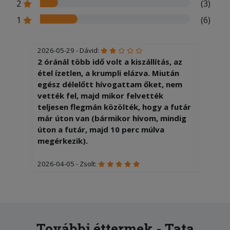
2
(3)
1
(6)
2026-05-29 - Dávid:
2 óránál több idő volt a kiszállítás, az
étel ízetlen, a krumpli elázva. Miután
egész délelőtt hívogattam őket, nem
vették fel, majd mikor felvették
teljesen flegmán közölték, hogy a futár
már úton van (bármikor hívom, mindig
úton a futár, majd 10 perc múlva
megérkezik).
2026-04-05 - Zsolt:
Nagyon finom volt és gyorsan ki is
hozták,köszönjük a szakácsnak és a
kiszállítónak!!!
2026-02-20 - Ramóna:
További éttermek - Tata