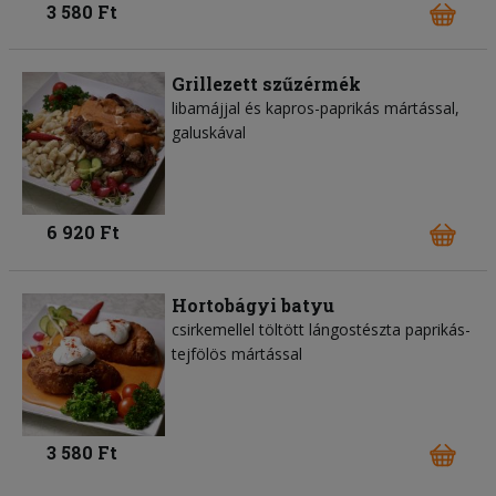
3 580 Ft
Grillezett szűzérmék
libamájjal és kapros-paprikás mártással,
galuskával
6 920 Ft
Hortobágyi batyu
csirkemellel töltött lángostészta paprikás-
tejfölös mártással
3 580 Ft