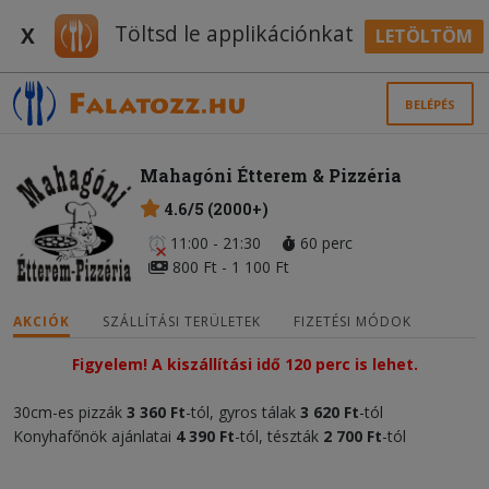
Töltsd le applikációnkat
X
LETÖLTÖM
BELÉPÉS
Mahagóni Étterem & Pizzéria
4.6/5 (2000+)
11:00 - 21:30
60 perc
800 Ft - 1 100 Ft
AKCIÓK
SZÁLLÍTÁSI TERÜLETEK
FIZETÉSI MÓDOK
Figyelem! A kiszállítási idő 120 perc is lehet.
30cm-es pizzák
3 360 Ft
-tól, gyros tálak
3 620 Ft
-tól
Konyhafőnök ajánlatai
4 390 Ft
-tól, tészták
2 700 Ft
-tól