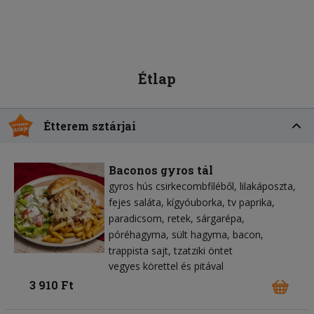
Étlap
Étterem sztárjai
Baconos gyros tál
gyros hús csirkecombfiléből
lilakáposzta
fejes saláta
kígyóuborka
tv paprika
paradicsom
retek
sárgarépa
póréhagyma
sült hagyma
bacon
trappista sajt
tzatziki öntet
vegyes körettel és pitával
3 910 Ft