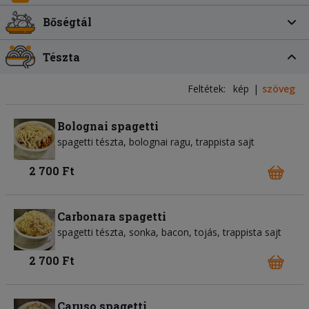
Bőségtál
Tészta
Feltétek:
kép
szöveg
Bolognai spagetti
spagetti tészta
bolognai ragu
trappista sajt
2 700 Ft
Carbonara spagetti
spagetti tészta
sonka
bacon
tojás
trappista sajt
2 700 Ft
Caruso spagetti