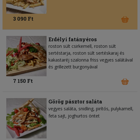
3 090 Ft
Erdélyi fatányéros
roston sült csirkemell, roston sült
sertéstarja, roston sült sertéskaraj és
kakastaréj szalonna friss vegyes salátával
és grillezett burgonyával
7 150 Ft
Görög pásztor saláta
vegyes saláta
snidling
pirítós
pulykamell
feta sajt
joghurtos öntet