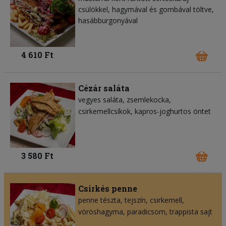
csülökkel, hagymával és gombával töltve,
hasábburgonyával
4 610 Ft
Cézár saláta
vegyes saláta
zsemlekocka
csirkemellcsíkok
kapros-joghurtos öntet
3 580 Ft
Csirkés penne
penne tészta
tejszín
csirkemell
vöröshagyma
paradicsom
trappista sajt