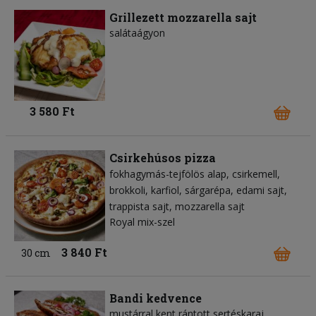
Grillezett mozzarella sajt
salátaágyon
3 580 Ft
Csirkehúsos pizza
fokhagymás-tejfölös alap
csirkemell
brokkoli
karfiol
sárgarépa
edami sajt
trappista sajt
mozzarella sajt
Royal mix-szel
3 840 Ft
30 cm
Bandi kedvence
mustárral kent rántott sertéskaraj