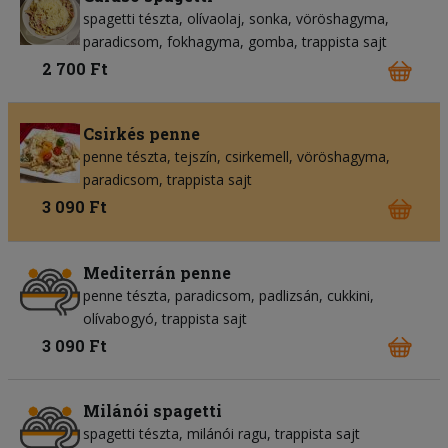
spagetti tészta
olívaolaj
sonka
vöröshagyma
paradicsom
fokhagyma
gomba
trappista sajt
2 700 Ft
Csirkés penne
penne tészta
tejszín
csirkemell
vöröshagyma
paradicsom
trappista sajt
3 090 Ft
Mediterrán penne
penne tészta
paradicsom
padlizsán
cukkini
olívabogyó
trappista sajt
3 090 Ft
Milánói spagetti
spagetti tészta
milánói ragu
trappista sajt