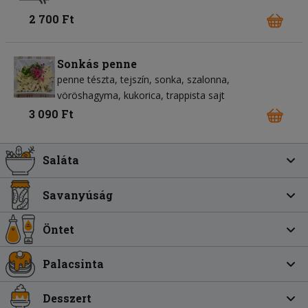
2 700 Ft
Sonkás penne
penne tészta
tejszín
sonka
szalonna
vöröshagyma
kukorica
trappista sajt
3 090 Ft
Saláta
Savanyúság
Öntet
Palacsinta
Desszert