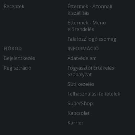
Receptek
Éttermek - Azonnali
nagyon fekete volt a másik grillezett
kiszállítás
modzarella zöldség köret nem volt
friss, a harmadik a töltött batyu na azt
Éttermek - Menü
nem kellett volna attól sajnos teljes
előrendelés
gyomorrontás lett a vége másnak
Falatozz logó csomag
estig! Úgyhogy többet nem rendelünk
innen!
FIÓKOD
INFORMÁCIÓ
Bejelentkezés
Adatvédelem
2025-07-20 - Katalin:
2.5 óra várakozás után kaptunk egy
Regisztráció
Fogyasztói Értékelési
szaft nélküli pörköltet meg egy
Szabályzat
szétfőtt fogast. A pisztrángnak
Süti kezelés
legalább jól megágyaztak körettel,
hogy legyen súlya a dobozának. A 2
Felhasználási feltételek
maréknyi pirított mandula sem
SuperShop
vigasztalta meg.
Kapcsolat
2025-06-07 - Lajos:
Karrier
Nem kaptam meg mindent amit
rendeltem