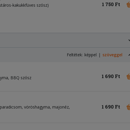
1 750 Ft
stáros-kakukkfüves szósz)
Feltétek:
képpel
szöveggel
1 690 Ft
agyma
BBQ szósz
1 690 Ft
paradicsom
vöröshagyma
majonéz