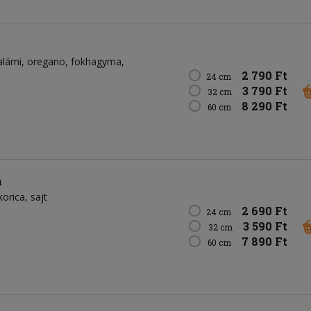
alámi
oregano
fokhagyma
2 790 Ft
24 cm
3 790 Ft
32 cm
8 290 Ft
60 cm
a
korica
sajt
2 690 Ft
24 cm
3 590 Ft
32 cm
7 890 Ft
60 cm