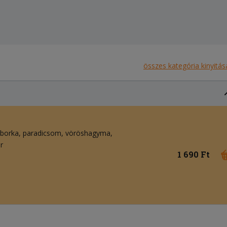
összes kategória kinyitás
uborka
paradicsom
vöröshagyma
r
1 690 Ft