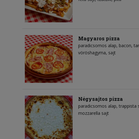
Magyaros pizza
paradicsomos alap
bacon
ta
vöröshagyma
sajt
Négysajtos pizza
paradicsomos alap
trappista 
mozzarella sajt