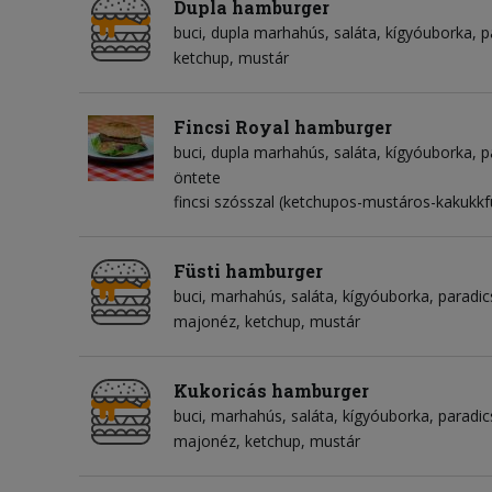
Dupla hamburger
buci
dupla marhahús
saláta
kígyóuborka
p
ketchup
mustár
Fincsi Royal hamburger
buci
dupla marhahús
saláta
kígyóuborka
p
öntete
fincsi szósszal (ketchupos-mustáros-kakukkf
Füsti hamburger
buci
marhahús
saláta
kígyóuborka
paradi
majonéz
ketchup
mustár
Kukoricás hamburger
buci
marhahús
saláta
kígyóuborka
paradi
majonéz
ketchup
mustár