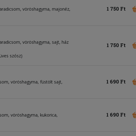
1 750 Ft
aradicsom
vöröshagyma
majonéz
aradicsom
vöröshagyma
sajt
ház
1 750 Ft
üves szósz)
1 690 Ft
csom
vöröshagyma
füstölt sajt
1 690 Ft
csom
vöröshagyma
kukorica