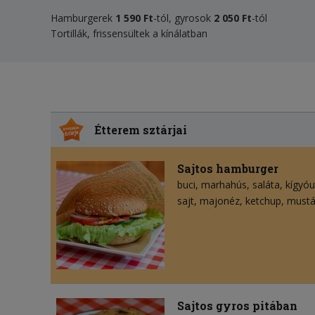
Hamburgerek
1 590 Ft
-tól, gyrosok
2 050 Ft
-tól
Tortillák, frissensültek a kínálatban
Étterem sztárjai
Sajtos hamburger
buci
marhahús
saláta
kígyó
sajt
majonéz
ketchup
mustá
Sajtos gyros pitában