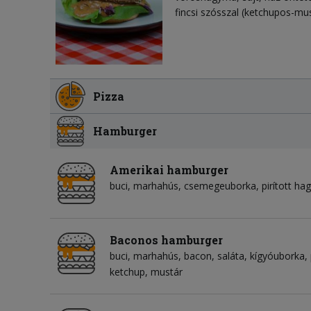
fincsi szósszal (ketchupos-mu
Pizza
Hamburger
Amerikai hamburger
buci
marhahús
csemegeuborka
pirított h
Baconos hamburger
buci
marhahús
bacon
saláta
kígyóuborka
ketchup
mustár