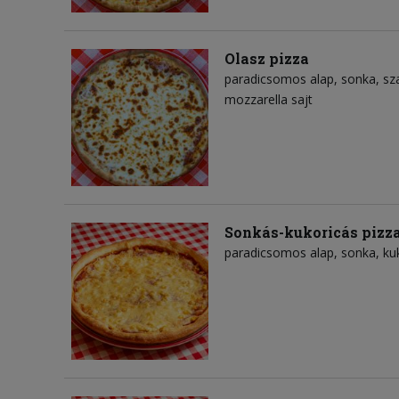
Olasz pizza
paradicsomos alap
sonka
sz
mozzarella sajt
Sonkás-kukoricás pizz
paradicsomos alap
sonka
ku