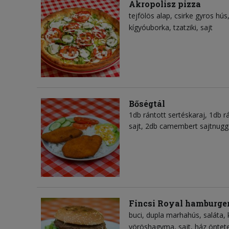
Akropolisz pizza
tejfölös alap
csirke gyros hús
kígyóuborka
tzatziki
sajt
Bőségtál
1db rántott sertéskaraj, 1db rá
sajt, 2db camembert sajtnugge
Fincsi Royal hamburge
buci
dupla marhahús
saláta
vöröshagyma
sajt
ház öntet