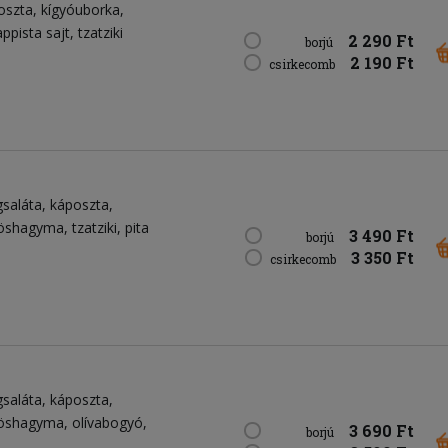
oszta
kígyóuborka
appista sajt
tzatziki
2 290 Ft
borjú
2 190 Ft
csirkecomb
gsaláta
káposzta
öshagyma
tzatziki
pita
3 490 Ft
borjú
3 350 Ft
csirkecomb
gsaláta
káposzta
öshagyma
olívabogyó
3 690 Ft
borjú