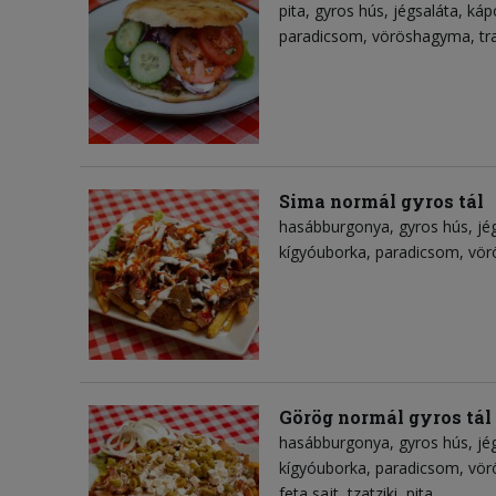
pita
gyros hús
jégsaláta
káp
paradicsom
vöröshagyma
tr
Sima normál gyros tál
hasábburgonya
gyros hús
jé
kígyóuborka
paradicsom
vör
Görög normál gyros tál
hasábburgonya
gyros hús
jé
kígyóuborka
paradicsom
vör
feta sajt
tzatziki
pita