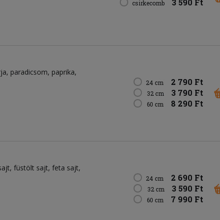
3 590 Ft
csirkecomb
rja
paradicsom
paprika
2 790 Ft
24 cm
3 790 Ft
32 cm
8 290 Ft
60 cm
sajt
füstölt sajt
feta sajt
2 690 Ft
24 cm
3 590 Ft
32 cm
7 990 Ft
60 cm