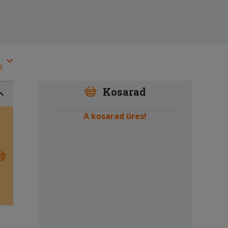
a
Kosarad
A kosarad üres!