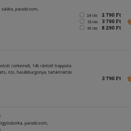
saláta
paradicsom
2 790 Ft
24 cm
3 790 Ft
32 cm
8 290 Ft
60 cm
ntott csirkemell, 1db rántott trappista
ts, rizs, hasábburgonya, tartármártás
3 790 Ft
r
kígyóuborka
paradicsom
e