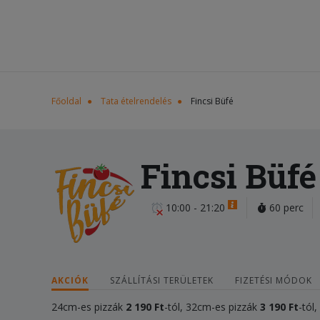
Főoldal
Tata ételrendelés
Fincsi Büfé
Fincsi Büfé
10:00 - 21:20
60 perc
AKCIÓK
SZÁLLÍTÁSI TERÜLETEK
FIZETÉSI MÓDOK
24cm-es pizzák
2 1
90 Ft
-tól, 32cm-es pizzák
3 1
90 Ft
-tól