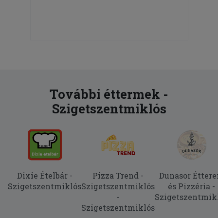
További éttermek -
Szigetszentmiklós
Dixie Ételbár -
Pizza Trend -
Dunasor Étter
Szigetszentmiklós
Szigetszentmiklós
és Pizzéria -
-
Szigetszentmik
Szigetszentmiklós