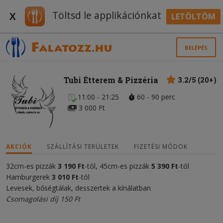
Töltsd le applikációnkat
X
LETÖLTÖM
BELÉPÉS
Tubi Étterem & Pizzéria
3.2/5 (20+)
11:00 - 21:25
60 - 90 perc
3 000 Ft
AKCIÓK
SZÁLLÍTÁSI TERÜLETEK
FIZETÉSI MÓDOK
32cm-es pizzák
3 190 Ft
-tól, 45cm-es pizzák
5 390 Ft
-tól
Hamburgerek
3
010
Ft
-tól
Levesek, bőségtálak, desszertek a kínálatban
Csomagolási díj 150 Ft