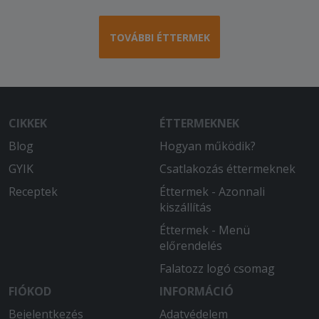
TOVÁBBI ÉTTERMEK
CIKKEK
ÉTTERMEKNEK
Blog
Hogyan működik?
GYIK
Csatlakozás éttermeknek
Receptek
Éttermek - Azonnali
kiszállítás
Éttermek - Menü
előrendelés
Falatozz logó csomag
FIÓKOD
INFORMÁCIÓ
Bejelentkezés
Adatvédelem