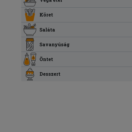
Köret
Saláta
Savanyúság
Öntet
Desszert