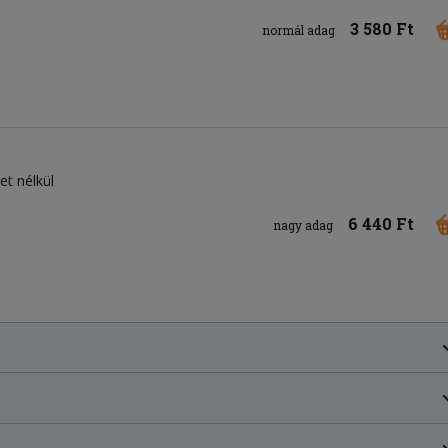
3 580 Ft
normál adag
ret nélkül
6 440 Ft
nagy adag