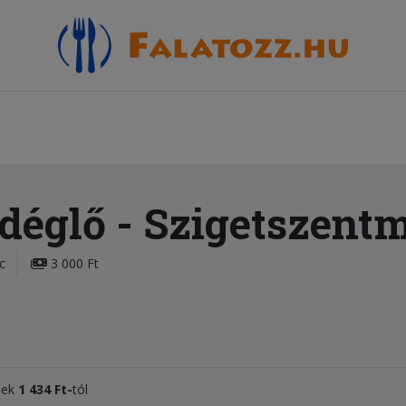
déglő
- Szigetszentm
c
3 000 Ft
elek
1 434 Ft-
tól