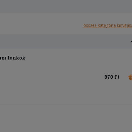
összes kategória kinyitás
ini fánkok
870 Ft