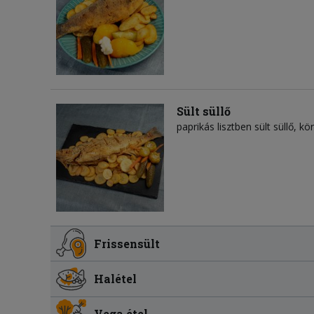
Sült süllő
paprikás lisztben sült süllő, kö
Frissensült
Halétel
Vega étel