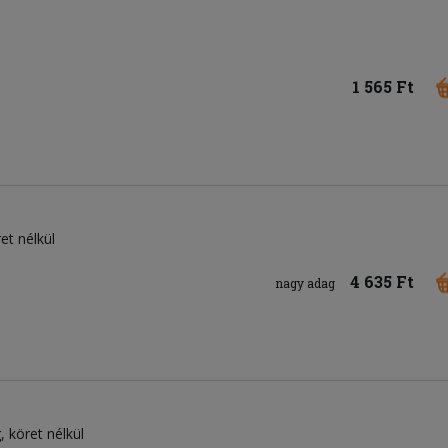
1 565 Ft
et nélkül
4 635 Ft
nagy adag
, köret nélkül