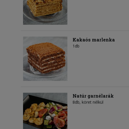
Kakaós marlenka
1db
Natúr garnélarák
8db, köret nélkül