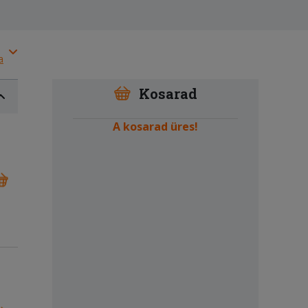
a
Kosarad
A kosarad üres!