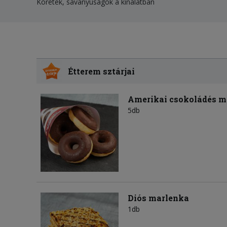
Köretek, savanyúságok a kínálatban
Étterem sztárjai
Amerikai csokoládés m
5db
Diós marlenka
1db