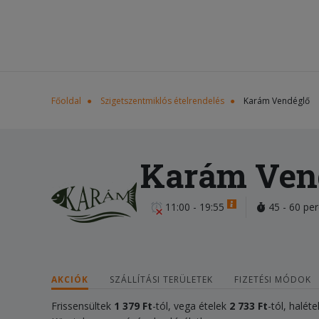
Főoldal
Szigetszentmiklós ételrendelés
Karám Vendéglő
Karám Ven
11:00 - 19:55
45 - 60 per
AKCIÓK
SZÁLLÍTÁSI TERÜLETEK
FIZETÉSI MÓDOK
Frissensültek
1 379 Ft
-tól, vega ételek
2 733 Ft
-tól, halét