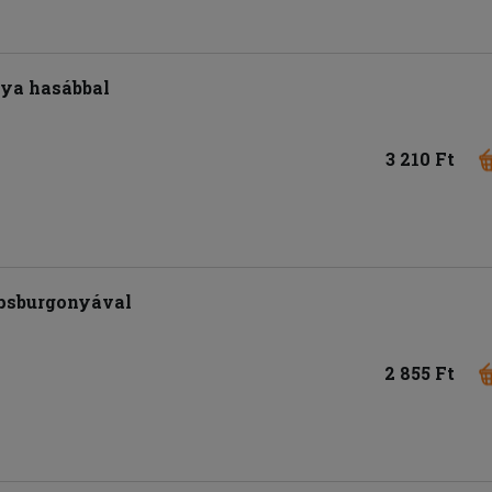
nya hasábbal
3 210 Ft
ipsburgonyával
2 855 Ft