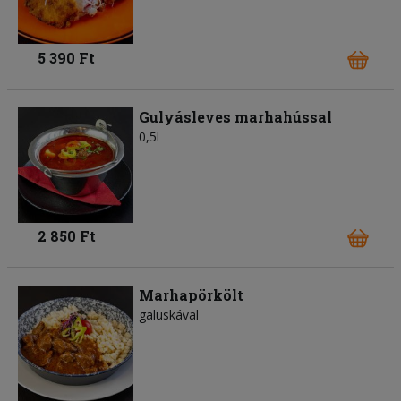
5 390 Ft
Gulyásleves marhahússal
0,5l
2 850 Ft
Marhapörkölt
galuskával