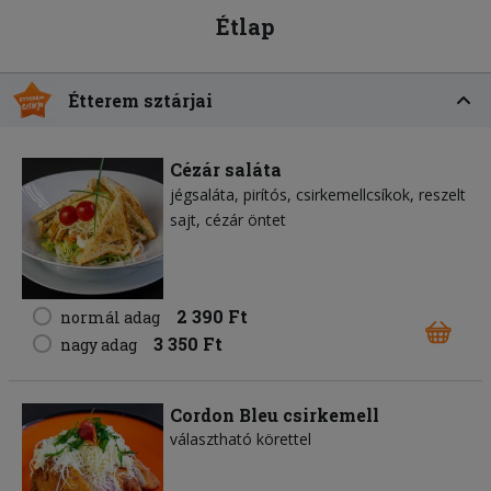
Étlap
Étterem sztárjai
Cézár saláta
jégsaláta
pirítós
csirkemellcsíkok
reszelt
sajt
cézár öntet
2 390 Ft
normál adag
3 350 Ft
nagy adag
Cordon Bleu csirkemell
választható körettel