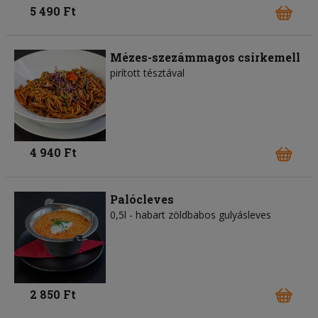
5 490 Ft
Mézes-szezámmagos csirkemell
pirított tésztával
4 940 Ft
Palócleves
0,5l - habart zöldbabos gulyásleves
2 850 Ft