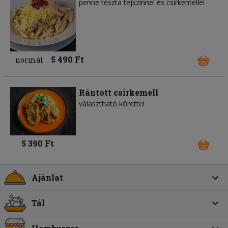
penne tészta tejszínnel és csirkemellel
5 490 Ft
normál
Rántott csirkemell
választható körettel
5 390 Ft
Ajánlat
Tál