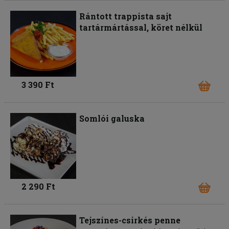
Rántott trappista sajt
tartármártással, köret nélkül
3 390 Ft
Somlói galuska
2 290 Ft
Tejszínes-csirkés penne