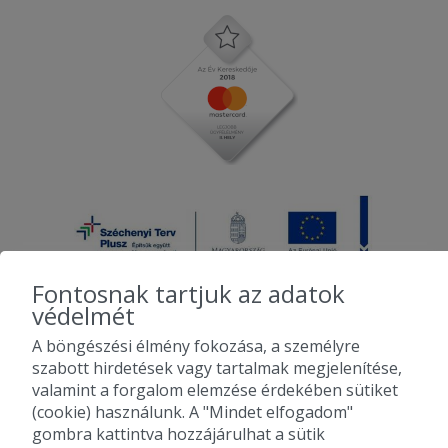
Fontosnak tartjuk az adatok
védelmét
A böngészési élmény fokozása, a személyre
2010-2026 Copyright - Falatozz.hu - Diston-line Kft.
szabott hirdetések vagy tartalmak megjelenítése,
valamint a forgalom elemzése érdekében sütiket
Pizza, gyros, hamburger, menük kedvező áron, egy helyen az összes
(cookie) használunk. A "Mindet elfogadom"
étterem ajánlata.
gombra kattintva hozzájárulhat a sütik