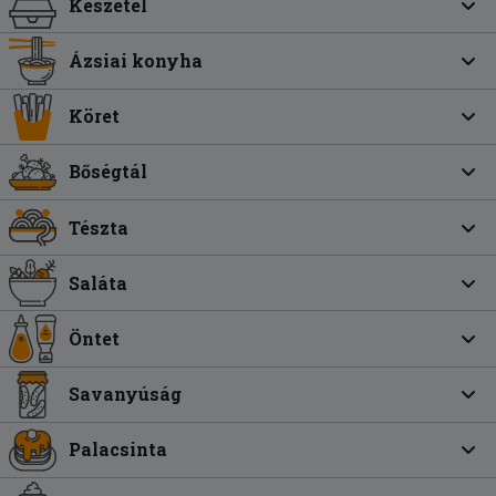
Készétel
Ázsiai konyha
Köret
Bőségtál
Tészta
Saláta
Öntet
Savanyúság
Palacsinta