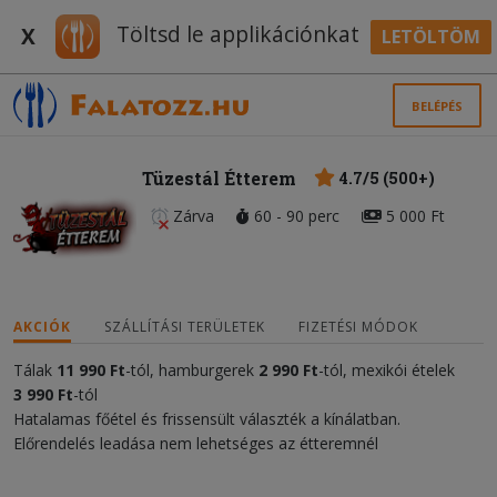
Töltsd le applikációnkat
X
LETÖLTÖM
BELÉPÉS
Tüzestál Étterem
4.7/5 (500+)
Zárva
60 - 90 perc
5 000 Ft
AKCIÓK
SZÁLLÍTÁSI TERÜLETEK
FIZETÉSI MÓDOK
Tálak
11
990 Ft
-tól, hamburgerek
2 990 Ft
-tól, mexikói ételek
3 990 Ft
-tól
Hatalamas főétel és frissensült választék a kínálatban.
Előrendelés leadása nem lehetséges az étteremnél