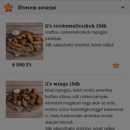
Étterem sztárjai
G's csirkemellcsíkok 15db
szaftos csirkemellcsíkok ropogós
panírban
3db válaszható öntettel, köret nélkül
6 090 Ft
G's wings 15db
Kívül ropogós, belül omlós amerikai
buffalo stílusú sült csirkeszárnyak.
Kérheted magában vagy akár az erős,
ecetes szósz-különlegességgel bekeverve
is, mely tradicionális amerikai recept
alapján készült.
3db választható öntettel, köret nélkül