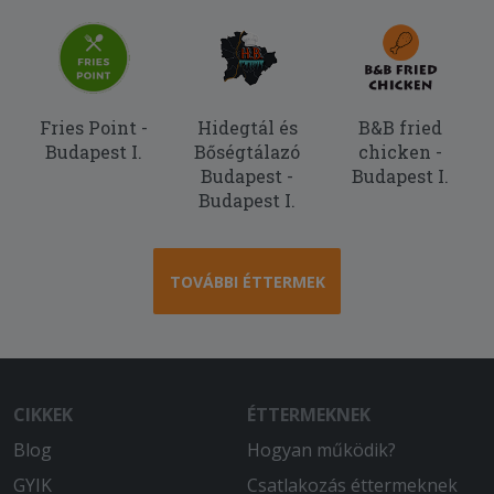
Fries Point -
Hidegtál és
B&B fried
Budapest I.
Bőségtálazó
chicken -
Budapest -
Budapest I.
Budapest I.
TOVÁBBI ÉTTERMEK
CIKKEK
ÉTTERMEKNEK
Blog
Hogyan működik?
GYIK
Csatlakozás éttermeknek