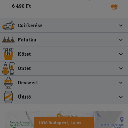
6 490 Ft
Csirkerész
Falatka
Köret
Öntet
Desszert
Üdítő
1036 Budapest, Lajos