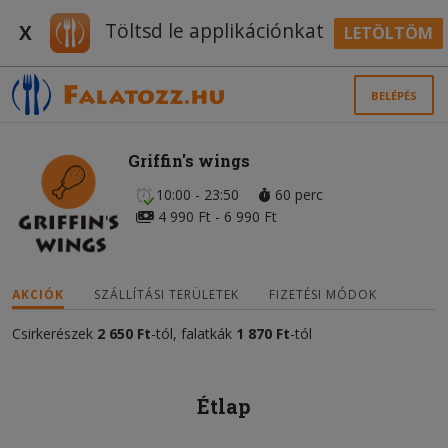
Töltsd le applikációnkat
X
LETÖLTÖM
BELÉPÉS
Griffin's wings
10:00 - 23:50
60 perc
4 990 Ft - 6 990 Ft
AKCIÓK
SZÁLLÍTÁSI TERÜLETEK
FIZETÉSI MÓDOK
Csirkerészek
2 650 Ft
-tól, falatkák
1 870 Ft
-tól
Étlap