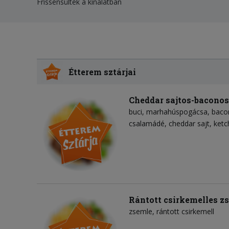
Frissensültek a kínálatban
Étterem sztárjai
Cheddar sajtos-bacono
buci
marhahúspogácsa
baco
csalamádé
cheddar sajt
ketc
Rántott csirkemelles z
zsemle
rántott csirkemell