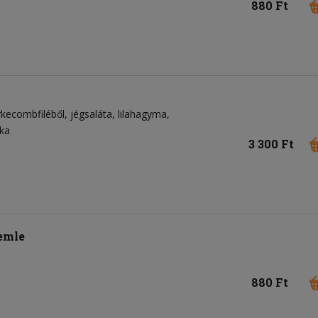
880 Ft
rkecombfiléből
jégsaláta
lilahagyma
ka
3 300 Ft
emle
880 Ft