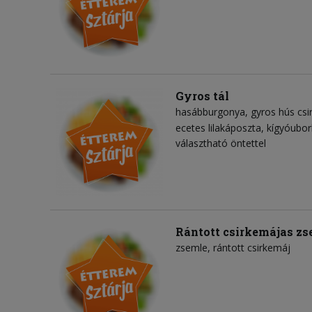
Gyros tál
hasábburgonya
gyros hús csi
ecetes lilakáposzta
kígyóubor
választható öntettel
Rántott csirkemájas zs
zsemle
rántott csirkemáj