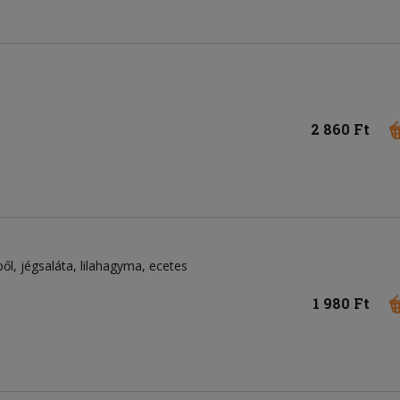
2 860 Ft
ből
jégsaláta
lilahagyma
ecetes
1 980 Ft