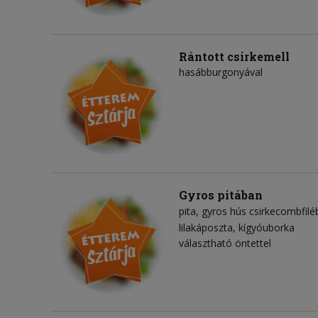
Rántott csirkemell
hasábburgonyával
Gyros pitában
pita
gyros hús csirkecombfilé
lilakáposzta
kígyóuborka
választható öntettel