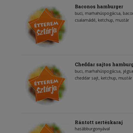
Baconos hamburger
buci
marhahúspogácsa
baco
csalamádé
ketchup
mustár
Cheddar sajtos hambur
buci
marhahúspogácsa
jégsa
cheddar sajt
ketchup
mustár
Rántott sertéskaraj
hasábburgonyával