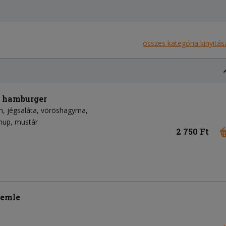
összes kategória kinyitás
s hamburger
n
jégsaláta
vöröshagyma
hup
mustár
2 750 Ft
semle