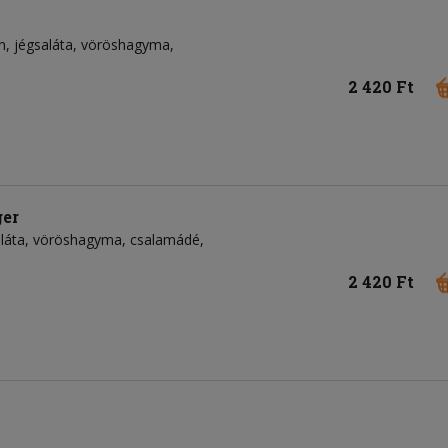
n
jégsaláta
vöröshagyma
2 420 Ft
ger
láta
vöröshagyma
csalamádé
2 420 Ft