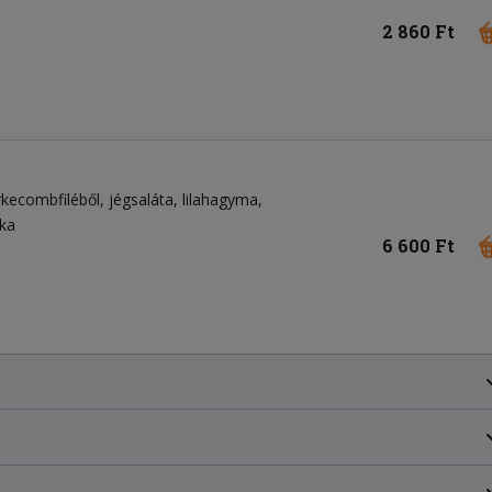
2 860 Ft
rkecombfiléből
jégsaláta
lilahagyma
ka
6 600 Ft