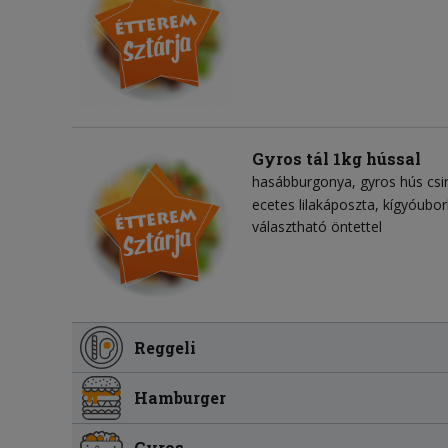
Gyros tál 1kg hússal
hasábburgonya
gyros hús csi
ecetes lilakáposzta
kígyóubor
választható öntettel
Reggeli
Hamburger
Gyros