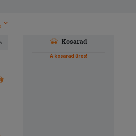
a
Kosarad
A kosarad üres!