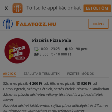
Töltsd le applikációnkat
X
LETÖLTÖM
BELÉPÉS
Pizzéria Pizza Pala
10:00 - 23:25
60 - 90 perc
3 500 Ft - 10 000 Ft
AKCIÓK
SZÁLLÍTÁSI TERÜLETEK
FIZETÉSI MÓDOK
32cm-es pizzák
4 200
Ft
-tól, 60cm-es pizzák
13 920
Ft
-tól
Hamburgerek, szárnyas ételek, sertés ételek, tészták a kínálatban
32cm-es pizzád kérheted vékony tésztával is a pluszfeltétek
között
Pizzádat kérhet laktózemtes sajttal plusz költségért és 27cm-es
gluténmentes változatban is pluszfeltétek között