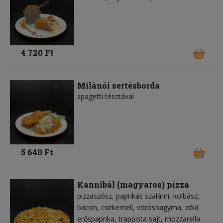
4 720 Ft
Milánói sertésborda
spagetti tésztával
5 640 Ft
Kannibál (magyaros) pizza
pizzaszósz
paprikás szalámi
kolbász
bacon
csirkemell
vöröshagyma
zöld
erőspaprika
trappista sajt
mozzarella