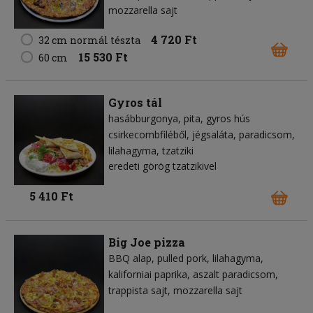
mozzarella sajt
4 720 Ft
32 cm normál tészta
15 530 Ft
60 cm
Gyros tál
hasábburgonya
pita
gyros hús
csirkecombfiléből
jégsaláta
paradicsom
lilahagyma
tzatziki
eredeti görög tzatzikivel
5 410 Ft
Big Joe pizza
BBQ alap
pulled pork
lilahagyma
kaliforniai paprika
aszalt paradicsom
trappista sajt
mozzarella sajt