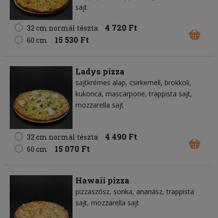
sajt
4 720 Ft
32 cm normál tészta
15 530 Ft
60 cm
Ladys pizza
sajtkrémes alap
csirkemell
brokkoli
kukorica
mascarpone
trappista sajt
mozzarella sajt
4 490 Ft
32 cm normál tészta
15 070 Ft
60 cm
Hawaii pizza
pizzaszósz
sonka
ananász
trappista
sajt
mozzarella sajt