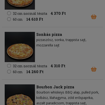
4 370 Ft
32 cm normál tészta
14 610 Ft
60 cm
Sonkás pizza
pizzaszósz
sonka
trappista sajt
mozzarella sajt
4 310 Ft
32 cm normál tészta
14 260 Ft
60 cm
Bourbon Jack pizza
Bourbon whiskeys BBQ alap
pulled pork
kolbász
lilahagyma
zöld erőspaprika
aszalt paradicsom
trappista sajt