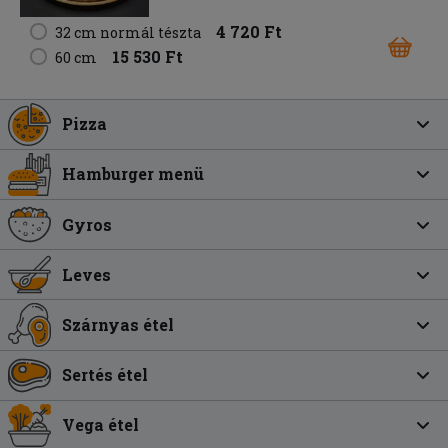
4 720 Ft
32 cm normál tészta
15 530 Ft
60 cm
Pizza
Hamburger menü
Gyros
Leves
Szárnyas étel
Sertés étel
Vega étel