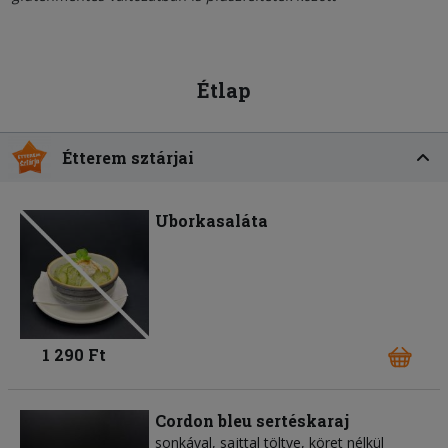
Étlap
Étterem sztárjai
Uborkasaláta
1 290 Ft
Cordon bleu sertéskaraj
sonkával, sajttal töltve, köret nélkül