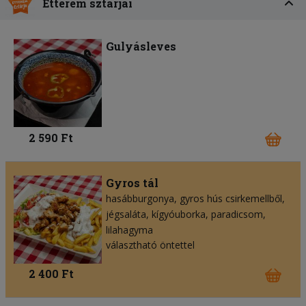
Étterem sztárjai
Gulyásleves
2 590 Ft
Gyros tál
hasábburgonya
gyros hús csirkemellből
jégsaláta
kígyóuborka
paradicsom
lilahagyma
választható öntettel
2 400 Ft