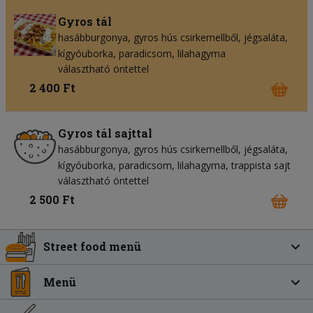
Gyros tál
hasábburgonya
gyros hús csirkemellből
jégsaláta
kígyóuborka
paradicsom
lilahagyma
választható öntettel
2 400 Ft
Gyros tál sajttal
hasábburgonya
gyros hús csirkemellből
jégsaláta
kígyóuborka
paradicsom
lilahagyma
trappista sajt
választható öntettel
2 500 Ft
Street food menü
Menü