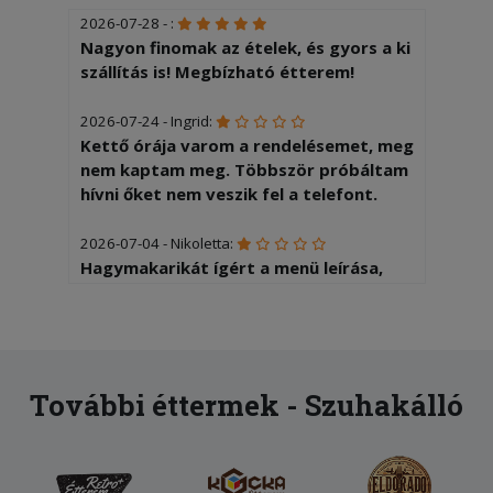
2026-07-28 - :
Nagyon finomak az ételek, és gyors a ki
szállítás is! Megbízható étterem!
2026-07-24 - Ingrid:
Kettő órája varom a rendelésemet, meg
nem kaptam meg. Többször próbáltam
hívni őket nem veszik fel a telefont.
2026-07-04 - Nikoletta:
Hagymakarikát ígért a menü leírása,
1db-ot kaptunk rá, mint díszítés. A
csülök akkora volt mint a kisujjam.
2026-06-27 - Sándor:
Nem azt kaptam amit rendeltem mert
További éttermek - Szuhakálló
elfogyott de a dragabb rendelést
fizették ki. Közölték rendezvényre
készülnek, majd be is zárt a rendelésem
után a hely.