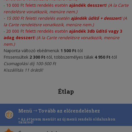
-
10 000 Ft feletti rendelés esetén
ajándék desszert
!
(A la Carte
rendelésre vonatkozik, menüre nem.)
-
15 000 Ft feletti rendelés esetén
ajándék üdítő + desszert
!
(A
la Carte rendelésre vonatkozik, menüre nem.)
- 20 000 Ft feletti rendelés esetén
ajándék 3db üdítő vagy 3
adag desszert
!
(A la Carte rendelésre vonatkozik, menüre
nem.)
Naponta változó ebédmenük
1 500 Ft
-tól
Frissensültek
2 300
Ft
-tól, többszemélyes tálak
4 950 Ft
-tól
Csomagolási díj 100-500 Ft
Kiszállítás 11 órától!
Étlap
Menü
Tovább az előrendeléshez
* Az étterem menüit az új menü rendelő oldalunkon
találod!