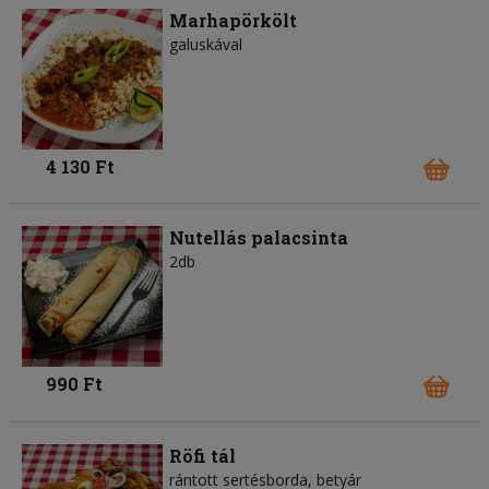
Marhapörkölt
galuskával
4 130 Ft
Nutellás palacsinta
2db
990 Ft
Röfi tál
rántott sertésborda, betyár