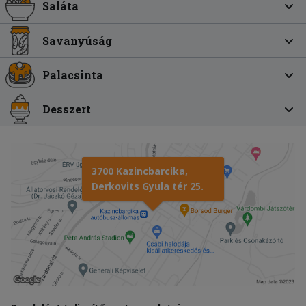
Saláta
Savanyúság
Palacsinta
Desszert
3700 Kazincbarcika,
Derkovits Gyula tér 25.