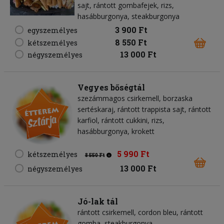
sajt, rántott gombafejek, rizs,
hasábburgonya, steakburgonya
3 900 Ft
egyszemélyes
8 550 Ft
kétszemélyes
13 000 Ft
négyszemélyes
Vegyes bőségtál
szezámmagos csirkemell, borzaska
sertéskaraj, rántott trappista sajt, rántott
karfiol, rántott cukkini, rizs,
hasábburgonya, krokett
5 990 Ft
kétszemélyes
8 550 Ft
13 000 Ft
négyszemélyes
Jó-lak tál
rántott csirkemell, cordon bleu, rántott
gomba, steakburgonya