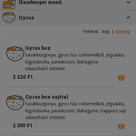
Hamburger menü
Gyros
Feltétek:
kép
szöveg
Gyros box
hasábburgonya
gyros hús csirkemellből
jégsaláta
kígyóuborka
paradicsom
lilahagyma
választható öntettel
2 220 Ft
Gyros box sajttal
hasábburgonya
gyros hús csirkemellből
jégsaláta
kígyóuborka
paradicsom
lilahagyma
trappista sajt
választható öntettel
2 350 Ft