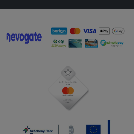
Gyors a kiszállítás, a futár
együttműködő, kedves.
2025-12-15 - :
3 óràt kellet vàrnom a kajàra ,vajon
elfogyott a juhtúró a gombàról majd
segitek a az alkamazottnak panírozni
és hogy kell jól megsütni a húsokat !!
Szomorú hogy ennyi pénzért ilyen silàny
étel kiadni a kezükböl!!!
2025-11-21 - :
Finom volt, viszont később tudtunk
nekiállni és már akkor vettük észre,
hogy nem volt rajta a 8db
fasírt....órákkal később már nem
gondoltuk,hogy érdemes reklamálni, de
ezért a 2 csillag.
2025-11-14 - Gyula: