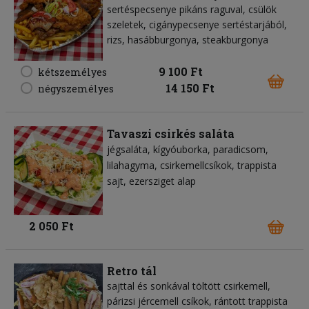
sertéspecsenye pikáns raguval, csülök
szeletek, cigánypecsenye sertéstarjából,
rizs, hasábburgonya, steakburgonya
9 100 Ft
kétszemélyes
14 150 Ft
négyszemélyes
Tavaszi csirkés saláta
jégsaláta
kígyóuborka
paradicsom
lilahagyma
csirkemellcsíkok
trappista
sajt
ezersziget alap
2 050 Ft
Retro tál
sajttal és sonkával töltött csirkemell,
párizsi jércemell csíkok, rántott trappista