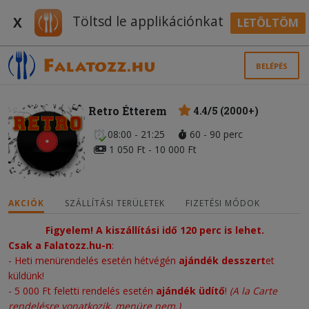
Töltsd le applikációnkat
X
LETÖLTÖM
BELÉPÉS
Retro Étterem
4.4/5 (2000+)
08:00 - 21:25
60 - 90 perc
1 050 Ft - 10 000 Ft
AKCIÓK
SZÁLLÍTÁSI TERÜLETEK
FIZETÉSI MÓDOK
Figyelem! A kiszállítási idő 120 perc is lehet.
Csak a Falatozz.hu-n
:
- Heti menürendelés esetén hétvégén
ajándék desszert
et
küldünk!
- 5 000 Ft feletti rendelés esetén
ajándék üdítő
!
(A la Carte
rendelésre vonatkozik, menüre nem.)