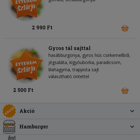
2 990 Ft
Gyros tál sajttal
hasábburgonya
gyros hús csirkemellből
jégsaláta
kígyóuborka
paradicsom
lilahagyma
trappista sajt
választható öntettel
2 500 Ft
Akció
Hamburger