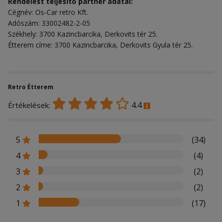
Rendelést teljesítő partner adatai:
Cégnév: Os-Car retro Kft.
Adószám: 33002482-2-05
Székhely: 3700 Kazincbarcika, Derkovits tér 25.
Étterem címe: 3700 Kazincbarcika, Derkovits Gyula tér 25.
Retro Étterem
4.4
Értékelések:
5
(34)
4
(4)
3
(2)
2
(2)
1
(17)