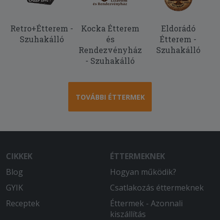
2026-06-26 - Levente:
Retro+Étterem -
Kocka Étterem
Eldorádó
2 óra alatt nem jött ki a rendelésem
Szuhakálló
és
Étterem -
Rendezvényház
Szuhakálló
2026-06-11 - Nóra:
- Szuhakálló
Legszívesebben 0 csillag,12.16kor
leadott rendelés 14.45 kor érkezett
meg ( A futár már 13.30kor úton volt
valamerre.Úgy hogy az étterem abban
TOVÁBBI ÉTTERMEK
az utcában van ahol lakunk O A
csirkepörköltben 3,5 csirkenyak
darabocska és 1 szárnycafat volt ( Már
nem az első negatív tapasztalat velük
kapcsolatban,nem rendelünk tőlük
CIKKEK
ÉTTERMEKNEK
többször
Blog
Hogyan működik?
2026-04-08 - László:
GYIK
Csatlakozás éttermeknek
A rántot karfiolt rántot gombára
Receptek
Éttermek - Azonnali
cserélték csak úgy maguktól. Elsö és
kiszállítás
utolsó volt innen kaját rendelni.