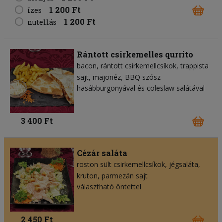
1 200 Ft
ízes
1 200 Ft
nutellás
Rántott csirkemelles qurrito
bacon
rántott csirkemellcsíkok
trappista
sajt
majonéz
BBQ szósz
hasábburgonyával és coleslaw salátával
3 400 Ft
Cézár saláta
roston sült csirkemellcsíkok
jégsaláta
kruton
parmezán sajt
választható öntettel
2 450 Ft