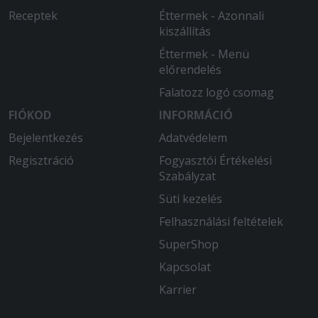
Receptek
Éttermek - Azonnali
2026-01-31 - Gyula:
kiszállítás
Gyors, finom, bőséges.
Éttermek - Menü
2026-01-03 - :
előrendelés
Lemaradt a rendelésről, amit pluszba
Falatozz logó csomag
kertünk és fizettünk.
FIÓKOD
INFORMÁCIÓ
2025-12-30 - Gergő:
Bejelentkezés
Adatvédelem
Finom, diszkrét ráadás gyors szállítás!
Regisztráció
Fogyasztói Értékelési
Csak ajánlani tudom.
Szabályzat
2025-12-11 - Vivien:
Süti kezelés
Időben ki ért a kaja és nagyon finom
Felhasználási feltételek
volt. Ajánlom mindenkinek.
SuperShop
2025-12-07 - Gyula:
Kapcsolat
Gyors, pontos kiszállítás, finom ételek.
Karrier
2025-11-30 - Viktória: