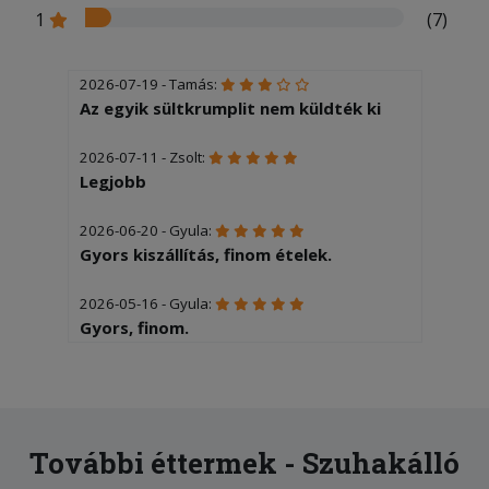
1
(7)
2026-07-19 - Tamás:
Az egyik sültkrumplit nem küldték ki
2026-07-11 - Zsolt:
Legjobb
2026-06-20 - Gyula:
Gyors kiszállítás, finom ételek.
2026-05-16 - Gyula:
Gyors, finom.
2026-04-10 - Katalin:
Finom volt, nagyon gyorsan
kiszállították.
További éttermek - Szuhakálló
2026-04-04 - Gyula: