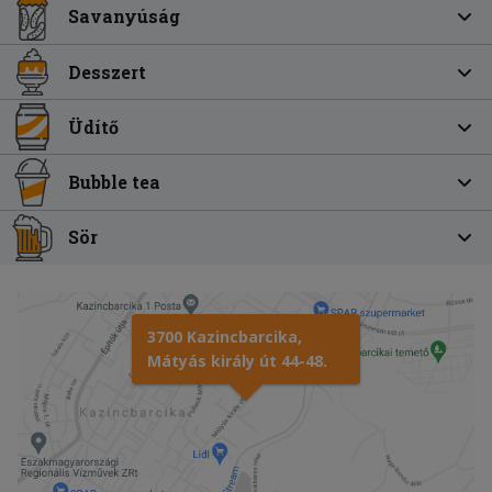
Savanyúság
Desszert
Üdítő
Bubble tea
Sör
3700 Kazincbarcika,
Mátyás király út 44-48.