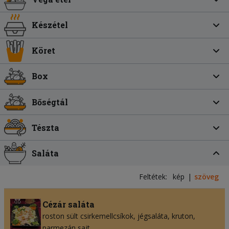
Készétel
Köret
Box
Bőségtál
Tészta
Saláta
Feltétek:
kép
szöveg
Cézár saláta
roston sült csirkemellcsíkok
jégsaláta
kruton
parmezán sajt