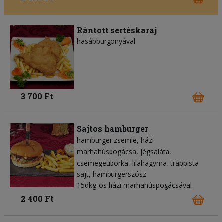
Rántott sertéskaraj
hasábburgonyával
3 700 Ft
Sajtos hamburger
hamburger zsemle
házi
marhahúspogácsa
jégsaláta
csemegeuborka
lilahagyma
trappista
sajt
hamburgerszósz
15dkg-os házi marhahúspogácsával
2 400 Ft