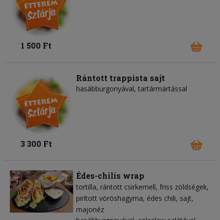
1 500 Ft
Rántott trappista sajt
hasábburgonyával, tartármártással
3 300 Ft
Édes-chilis wrap
tortilla
rántott csirkemell
friss zöldségek
pirított vöröshagyma
édes chili
sajt
majonéz