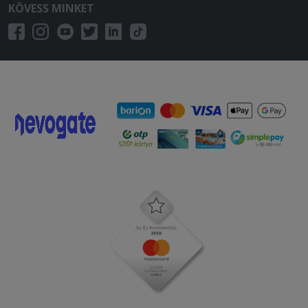
Gyors kiszállítás, bőséges és meleg volt
KÖVESS MINKET
minden!
2025-10-31 - :
A leves savanyú volt. Szeretném ha
visszatéritenék az árát. Köszönöm
2025-10-29 - :
Ehetetlen volt a pizza a plusz sajt feltét
sem került rá , valamint égett volt a
pizza !
2025-10-26 - Judit:
Elégedett voltam.
2025-09-14 - :
Pizza jó! Hamburger egy forintot sem
ér nem!
Továbbiak betöltése...