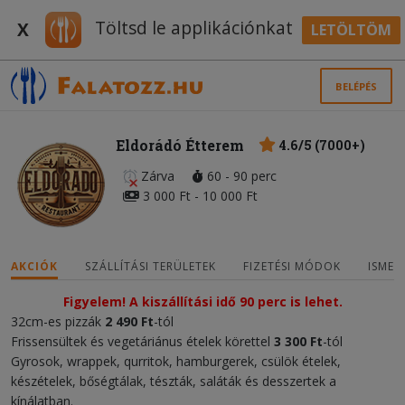
Töltsd le applikációnkat
X
LETÖLTÖM
BELÉPÉS
Eldorádó Étterem
4.6/5 (7000+)
Zárva
60 - 90 perc
3 000 Ft - 10 000 Ft
AKCIÓK
SZÁLLÍTÁSI TERÜLETEK
FIZETÉSI MÓDOK
ISMER
Figyelem! A kiszállítási idő 90 perc is lehet.
32cm-es pizzák
2 490 Ft
-tól
Frissensültek és vegetáriánus ételek körettel
3 300 Ft
-tól
Gyrosok, wrappek, qurritok, hamburgerek, csülök ételek,
készételek, bőségtálak, tészták, saláták és desszertek a
kínálatban.