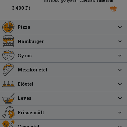
hasábburgonyával, coleslaw salátával
3 400 Ft
Pizza
Hamburger
Gyros
Mexikói étel
Előétel
Leves
Frissensült
Vega étel