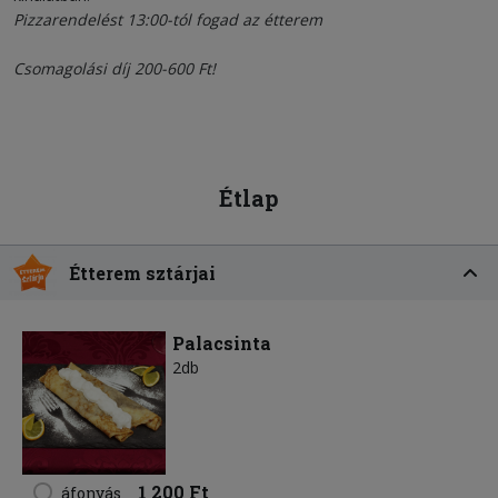
Pizzarendelést 13:00-tól fogad az étterem
Csomagolási díj 200-600 Ft!
Étlap
Étterem sztárjai
Palacsinta
2db
1 200 Ft
áfonyás