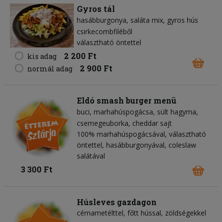
Gyros tál
hasábburgonya
saláta mix
gyros hús
csirkecombfiléből
választható öntettel
2 200 Ft
kis adag
2 900 Ft
normál adag
Eldó smash burger menü
buci
marhahúspogácsa
sült hagyma
csemegeuborka
cheddar sajt
100% marhahúspogácsával, választható
öntettel, hasábburgonyával, coleslaw
salátával
3 300 Ft
Húsleves gazdagon
cérnametélttel, főtt hússal, zöldségekkel