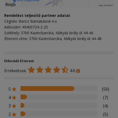
Rendelést teljesítő partner adatai:
Cégnév: Bencs Barnabásné e.v.
Adószám: 49400724-2-25
Székhely: 3700 Kazincbarcika, Mátyás király út 44-46.
Étterem címe: 3700 Kazincbarcika, Mátyás király út 44-48.
Eldorádó Étterem
4.6
Értékelések:
5
(56)
4
(7)
3
(4)
2
(5)