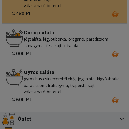
választható öntettel
2 450 Ft
Görög saláta
jégsaláta
kígyóuborka
oregano
paradicsom
lilahagyma
feta sajt
olívaolaj
2 000 Ft
Gyros saláta
gyros hús csirkecombfiléből
jégsaláta
kígyóuborka
paradicsom
lilahagyma
trappista sajt
választható öntettel
2 600 Ft
Öntet