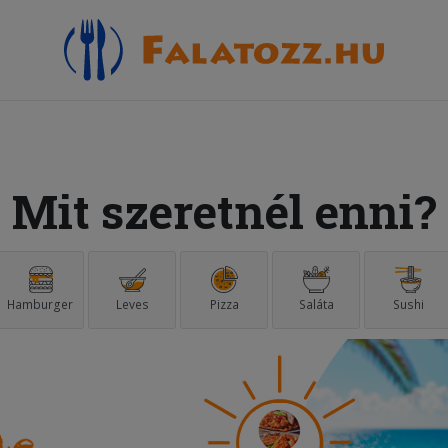
Mit szeretnél enni?
Hamburger
Leves
Pizza
Saláta
Sushi