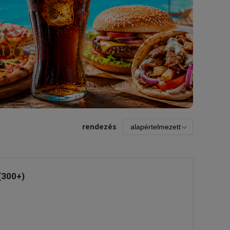
>
rendezés
(300+)