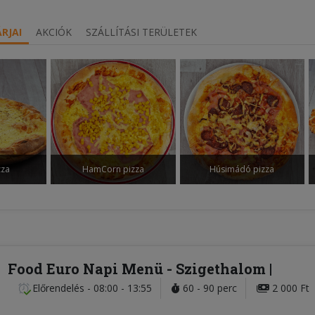
RJAI
AKCIÓK
SZÁLLÍTÁSI TERÜLETEK
zza
HamCorn pizza
Húsimádó pizza
Food Euro Napi Menü
- Szigethalom
Előrendelés
-
08:00 - 13:55
60 - 90 perc
2 000 Ft