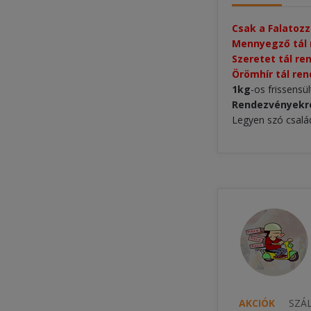
Csak a Falatozz
Mennyegző tál 
Szeretet tál re
Örömhír tál ren
1kg
-os frissensü
Rendezvényekre 
Legyen szó család
AKCIÓK
SZÁL