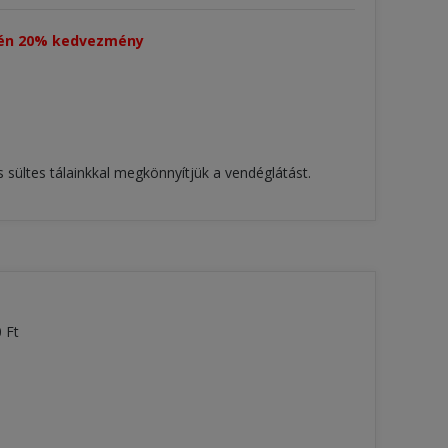
tén 20% kedvezmény​
s sültes tálainkkal megkönnyítjük a vendéglátást.
 Ft