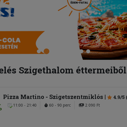
elés Szigethalom éttermeiből
Pizza Martino
- Szigetszentmiklós
4.9/5 
11:00 - 21:40
60 - 90 perc
2 090 Ft