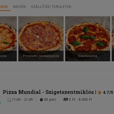
RJAI
AKCIÓK
SZÁLLÍTÁSI TERÜLETEK
pizza
Prosciutto (sonkás) pizza
Diavola pizza
Pizza Mundial
- Szigetszentmiklós
4.7/5
11:00 - 21:45
60 perc
0 Ft - 8 000 Ft