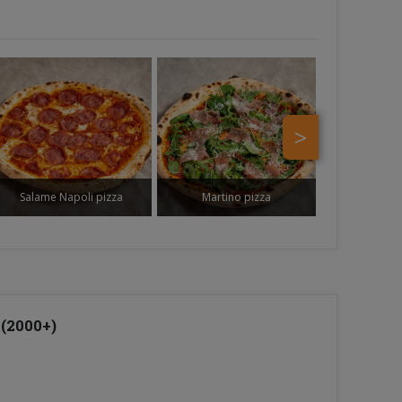
>
Salame Napoli pizza
Martino pizza
 (2000+)