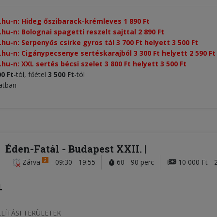
.hu-n: Hideg őszibarack-krémleves 1 890 Ft
hu-n: Bolognai spagetti reszelt sajttal 2 890 Ft
hu-n: Serpenyős csirke gyros tál 3 700 Ft helyett 3 500 Ft
.hu-n: Cigánypecsenye sertéskarajból 3 300 Ft helyett 2 590 Ft
hu-n: XXL sertés bécsi szelet 3 800 Ft helyett 3 500 Ft
00 Ft
-tól, főétel
3 500 Ft
-tól
latban
Éden-Fatál
- Budapest XXII.
Zárva
-
09:30 - 19:55
60 - 90 perc
10 000 Ft - 
LÍTÁSI TERÜLETEK