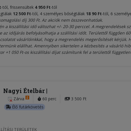
t
-tól, frissensültek
4
950 Ft
-tól
égtálak
12
5
0
0 Ft
-tól, 4 személyes bőségtálak
18 9
0 Ft
-tól, 6 személ
somagolási díj 300 Ft. Az akciók nem összevonhatóak.
n a kiszállítási idő változhat +/- 20-30 perccel. A megrendelések sz
ve az időjárás befolyásolhatja a szállítási időt. Területtől függően 
pcsolatot vásárlóinkkal, hogy a megrendelés megerősítését kérjük. H
 éttermünk elállhat. Amennyiben sikertelen a kézbesítés a vásárló h
or +1 050 Ft-os kiszállítási díjat számítunk fel a területtől független
Nagyi Ételbár
Zárva
60 perc
3 500 Ft
Élő futárkövetés
LÍTÁSI TERÜLETEK