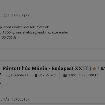
LÍTÁSI TERÜLETEK
api ebéd kínálat: levesek, főételek
 13:55-ig van lehetőség leadni az étteremben!
 100-200 Ft
Rántott hús Mánia
- Budapest XXIII.
4.8/
Előrendelés
60 - 75 perc
3 000 Ft - 25 000 Ft
LÍTÁSI TERÜLETEK