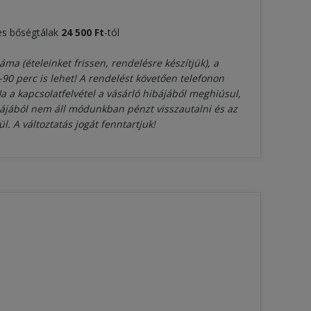
yes bőségtálak
24
50
0 Ft
-tól
áma (ételeinket frissen, rendelésre készítjük), a
60-90 perc is lehet! A rendelést követően telefonon
a a kapcsolatfelvétel a vásárló hibájából meghiúsul,
ibájából nem áll módunkban pénzt visszautalni és az
ül. A változtatás jogát fenntartjuk!