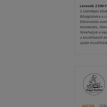
Levesek
2 590
F
2 személyes bős
Bőségtálakra a c
Előrendelés eseté
közlekedés, illet
felvehetjük a ka
a kiszállítástól
újabb kiszállításk
AKCIÓK
SZÁL