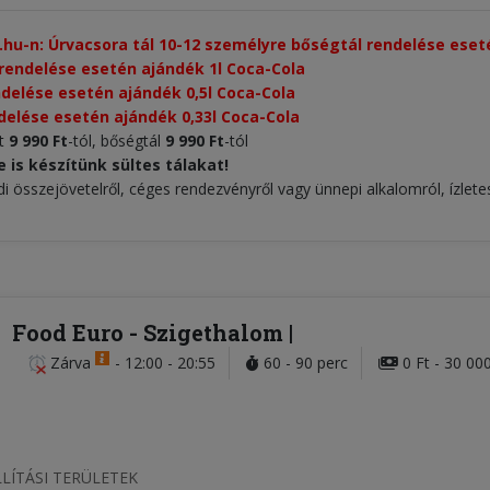
.hu-n: Úrvacsora tál 10-12 személyre bőségtál rendelése ese
rendelése esetén ajándék 1l Coca-Cola
ndelése esetén ajándék 0,5l Coca-Cola
delése esetén ajándék 0,33l Coca-Cola
lt
9 990 Ft
-tól, bőségtál
9 990 Ft
-tól
is készítünk sültes tálakat!
i összejövetelről, céges rendezvényről vagy ünnepi alkalomról, ízlete
Food Euro
- Szigethalom
Zárva
-
12:00 - 20:55
60 - 90 perc
0 Ft - 30 000
LÍTÁSI TERÜLETEK