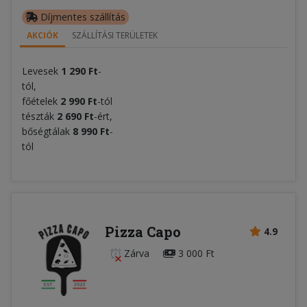
Díjmentes szállítás
AKCIÓK
SZÁLLÍTÁSI TERÜLETEK
Levesek
1 290 Ft
-
tól,
főételek
2 990 Ft
-tól
tészták
2 690 Ft
-ért,
bőségtálak
8 990 Ft
-
tól
Pizza Capo
4.9
Zárva
3 000 Ft