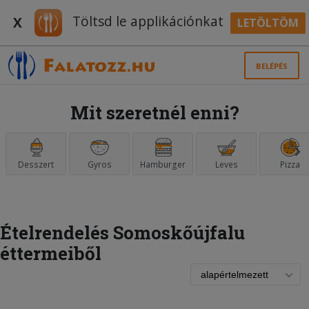
Töltsd le applikációnkat
X
LETÖLTÖM
BELÉPÉS
Mit szeretnél enni?
Desszert
Gyros
Hamburger
Leves
Pizza
Ételrendelés Somoskőújfalu
éttermeiből