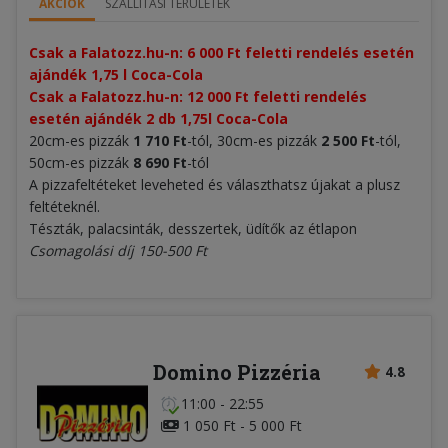
AKCIÓK
SZÁLLÍTÁSI TERÜLETEK
Csak a Falatozz.hu-n: 6 000 Ft feletti rendelés esetén
ajándék 1,75 l Coca-Cola
Csak a Falatozz.hu-n: 12 000 Ft feletti rendelés
esetén ajándék 2 db 1,75l Coca-Cola
20cm-es pizzák
1 710 Ft
-tól, 30cm-es pizzák
2 500 Ft
-tól,
50cm-es pizzák
8 690 Ft
-tól
A pizzafeltéteket leveheted és választhatsz újakat a plusz
feltéteknél.
Tészták, palacsinták, desszertek, üdítők az étlapon
Csomagolási díj 150-500 Ft
Domino Pizzéria
4.8
11:00 - 22:55
1 050 Ft - 5 000 Ft