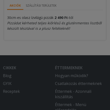
AKCIÓK
SZÁLLÍTÁSI TERÜLETEK
30cm-es olasz ízvilágú pizzák
2 490 Ft
-tól
Pizzádat kérheted teljes kiőrlésű és gluténmentes lisztből
készült tésztával is a plusz feltéteknél!
CIKKEK
ÉTTERMEKNEK
Blog
Hogyan működik?
GYIK
Csatlakozás éttermeknek
Receptek
Éttermek - Azonnali
kiszállítás
Éttermek - Menü