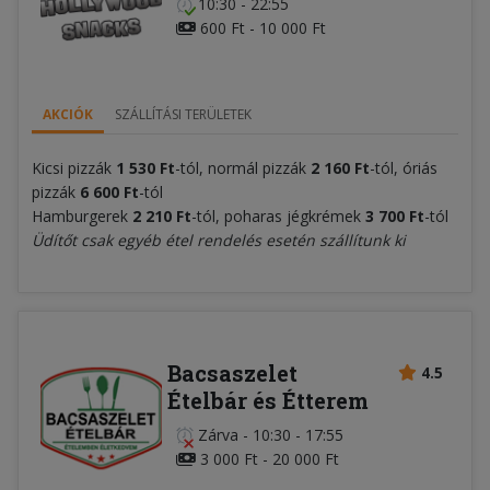
10:30 - 22:55
600 Ft - 10 000 Ft
AKCIÓK
SZÁLLÍTÁSI TERÜLETEK
Kicsi pizzák
1 530 Ft
-tól, normál pizzák
2 160 Ft
-tól, óriás
pizzák
6 600 Ft
-tól
Hamburgerek
2 210 Ft
-tól, poharas jégkrémek
3 700 Ft
-tól
Üdítőt csak egyéb étel rendelés esetén szállítunk ki
Bacsaszelet
4.5
Ételbár és Étterem
Zárva
-
10:30 - 17:55
3 000 Ft - 20 000 Ft