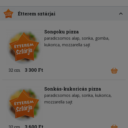
Étterem sztárjai
Songoku pizza
paradicsomos alap
sonka
gomba
kukorica
mozzarella sajt
3 300 Ft
32 cm
Sonkás-kukoricás pizza
paradicsomos alap
sonka
kukorica
mozzarella sajt
3 600 Ft
32 cm