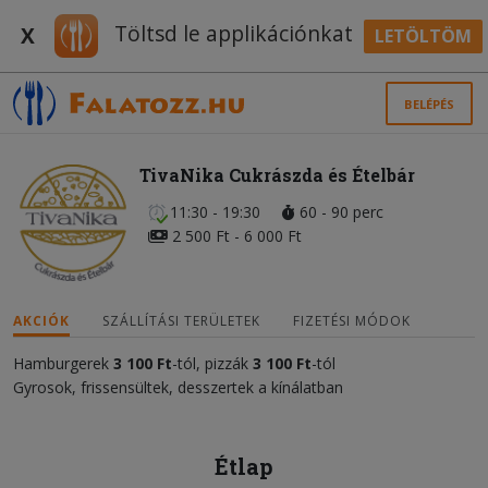
Töltsd le applikációnkat
X
LETÖLTÖM
BELÉPÉS
TivaNika Cukrászda és Ételbár
11:30 - 19:30
60 - 90 perc
2 500 Ft - 6 000 Ft
AKCIÓK
SZÁLLÍTÁSI TERÜLETEK
FIZETÉSI MÓDOK
Hamburgerek
3 100 Ft
-tól, pizzák
3 100 Ft
-tól
Gyrosok, frissensültek, desszertek a kínálatban
Étlap