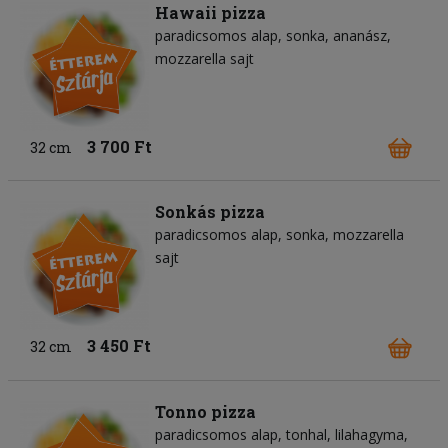
Hawaii pizza
paradicsomos alap
sonka
ananász
mozzarella sajt
3 700 Ft
32 cm
Sonkás pizza
paradicsomos alap
sonka
mozzarella
sajt
3 450 Ft
32 cm
Tonno pizza
paradicsomos alap
tonhal
lilahagyma