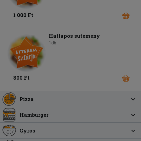
1 000 Ft
Hatlapos sütemény
1db
800 Ft
Pizza
Hamburger
Gyros