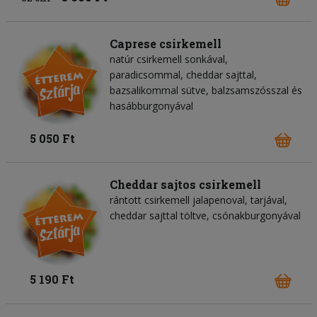
Caprese csirkemell
natúr csirkemell sonkával,
paradicsommal, cheddar sajttal,
bazsalikommal sütve, balzsamszósszal és
hasábburgonyával
5 050 Ft
Cheddar sajtos csirkemell
rántott csirkemell jalapenoval, tarjával,
cheddar sajttal töltve, csónakburgonyával
5 190 Ft