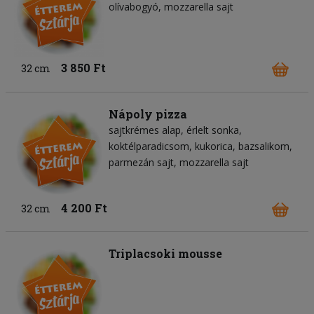
olívabogyó
mozzarella sajt
3 850 Ft
32 cm
Nápoly pizza
sajtkrémes alap
érlelt sonka
koktélparadicsom
kukorica
bazsalikom
parmezán sajt
mozzarella sajt
4 200 Ft
32 cm
Triplacsoki mousse