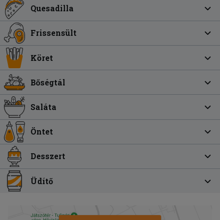
Quesadilla
Frissensült
Köret
Bőségtál
Saláta
Öntet
Desszert
Üdítő