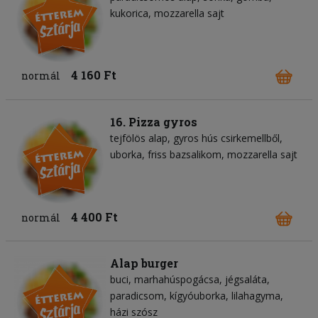
kukorica
mozzarella sajt
4 160 Ft
normál
16. Pizza gyros
tejfölös alap
gyros hús csirkemellből
uborka
friss bazsalikom
mozzarella sajt
4 400 Ft
normál
Alap burger
buci
marhahúspogácsa
jégsaláta
paradicsom
kígyóuborka
lilahagyma
házi szósz