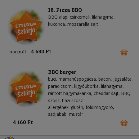
18. Pizza BBQ
BBQ alap
csirkemell
lilahagyma
kukorica
mozzarella sajt
4 630 Ft
normál
BBQ burger
buci
marhahúspogácsa
bacon
jégsaláta
paradicsom
kígyóuborka
lilahagyma
rántott hagymakarika
cheddar sajt
BBQ
szósz
házi szósz
allergének: glutén, földimogyoró,
szójabab, mustár
4 160 Ft