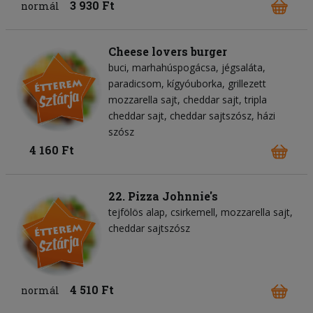
3 930 Ft
normál
Cheese lovers burger
buci
marhahúspogácsa
jégsaláta
paradicsom
kígyóuborka
grillezett
mozzarella sajt
cheddar sajt
tripla
cheddar sajt
cheddar sajtszósz
házi
szósz
4 160 Ft
22. Pizza Johnnie's
tejfölös alap
csirkemell
mozzarella sajt
cheddar sajtszósz
4 510 Ft
normál