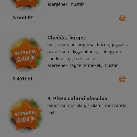
allergének: mustár
2 660 Ft
Cheddar burger
buci
marhahúspogácsa
bacon
jégsaláta
paradicsom
kígyóuborka
lilahagyma
cheddar sajt
házi szósz
allergének: tej, tejtermékek, mustár
3 470 Ft
9. Pizza salami classica
paradicsomos alap
szalámi
mozzarella
sajt