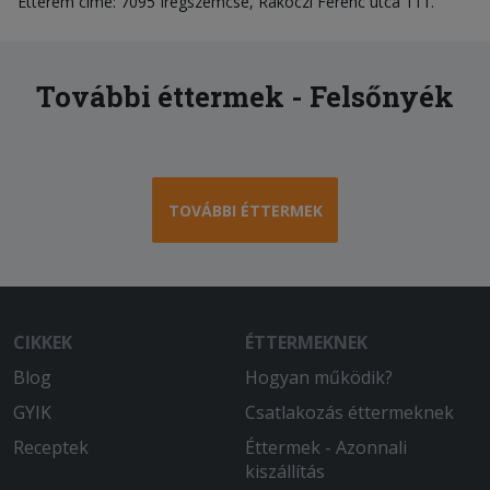
Étterem címe: 7095 Iregszemcse, Rákóczi Ferenc utca 111.
További éttermek - Felsőnyék
TOVÁBBI ÉTTERMEK
CIKKEK
ÉTTERMEKNEK
Blog
Hogyan működik?
GYIK
Csatlakozás éttermeknek
Receptek
Éttermek - Azonnali
kiszállítás