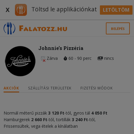
Töltsd le applikációnkat
X
LETÖLTÖM
BELÉPÉS
Johnnie's Pizzéria
Zárva
60 - 90 perc
nincs
AKCIÓK
SZÁLLÍTÁSI TERÜLETEK
FIZETÉSI MÓDOK
Normál méterű pizzák
3 120 Ft
-tól, gyros tál
4 050 Ft
Hamburgerek
2 660 Ft
-tól, tortillák
3 240 Ft
-tól,
Frissensültek, vega ételek a kínálatban