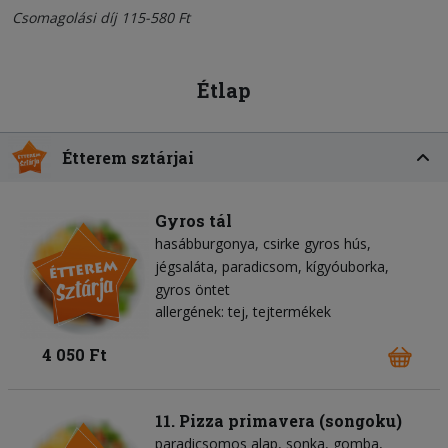
Csomagolási díj 115-580 Ft
Étlap
Étterem sztárjai
Gyros tál
hasábburgonya
csirke gyros hús
jégsaláta
paradicsom
kígyóuborka
gyros öntet
allergének: tej, tejtermékek
4 050 Ft
11. Pizza primavera (songoku)
paradicsomos alap
sonka
gomba