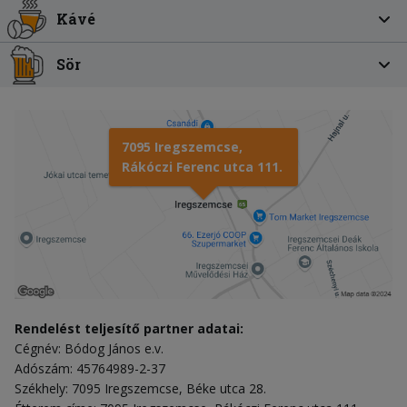
Kávé
Sör
7095 Iregszemcse,
Rákóczi Ferenc utca 111.
Rendelést teljesítő partner adatai:
Cégnév: Bódog János e.v.
Adószám: 45764989-2-37
Székhely: 7095 Iregszemcse, Béke utca 28.