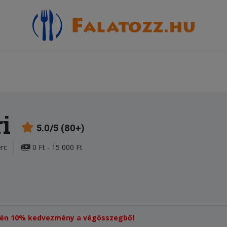
ri
5.0/5 (80+)
erc
0 Ft - 15 000 Ft
setén 10% kedvezmény a végösszegből​