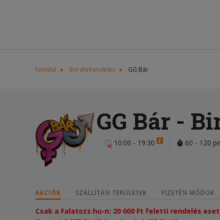
Főoldal
Biri ételrendelés
GG Bár
GG Bár
- Bi
10:00 - 19:30
60 - 120 p
AKCIÓK
SZÁLLÍTÁSI TERÜLETEK
FIZETÉSI MÓDOK
Csak a Falatozz.hu-n: 20 000 Ft feletti rendelés e