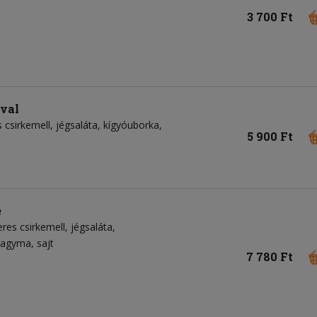
3 700 Ft
ával
 csirkemell
jégsaláta
kígyóuborka
5 900 Ft
e
eres csirkemell
jégsaláta
ahagyma
sajt
7 780 Ft