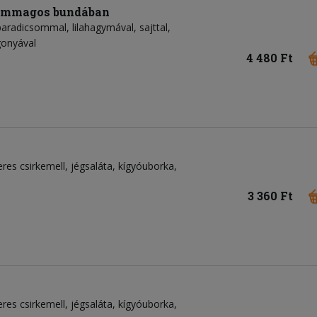
zámmagos bundában
paradicsommal, lilahagymával, sajttal,
gonyával
4 480 Ft
eres csirkemell
jégsaláta
kígyóuborka
3 360 Ft
eres csirkemell
jégsaláta
kígyóuborka