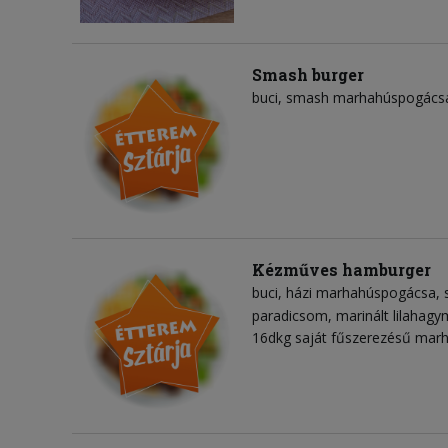
Smash burger
buci
smash marhahúspogács
Kézműves hamburger
buci
házi marhahúspogácsa
paradicsom
marinált lilahag
16dkg saját fűszerezésű marha