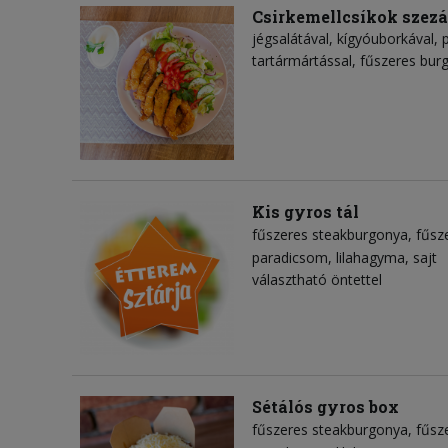
Csirkemellcsíkok sze
jégsalátával, kígyóuborkával, 
tartármártással, fűszeres bur
Kis gyros tál
fűszeres steakburgonya
fűsz
paradicsom
lilahagyma
sajt
választható öntettel
Sétálós gyros box
fűszeres steakburgonya
fűsz