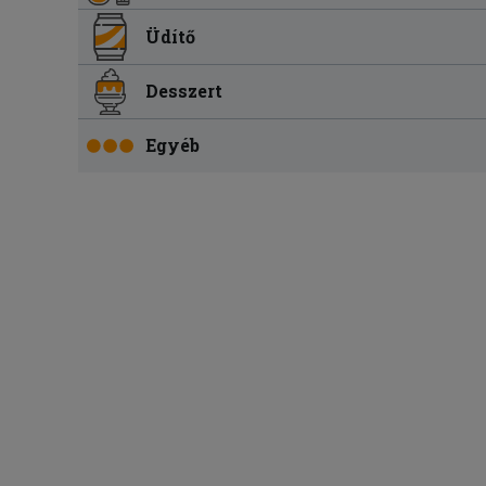
Üdítő
Desszert
Egyéb