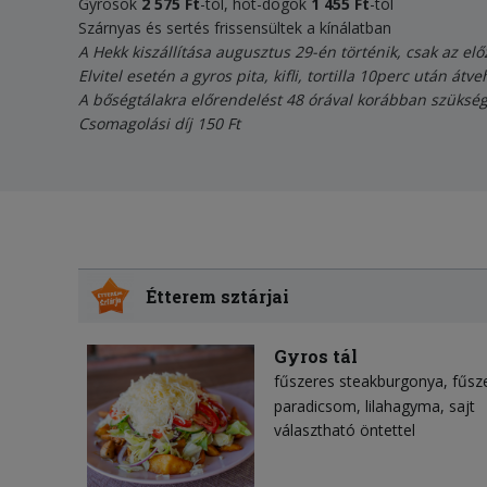
Gyrosok
2 575 Ft
-tól, hot-dogok
1 455 Ft
-tól
Szárnyas és sertés frissensültek a kínálatban
A Hekk kiszállítása augusztus 29-én történik, csak az elő
Elvitel esetén a gyros pita, kifli, tortilla 10perc után átve
A bőségtálakra előrendelést 48 órával korábban szüksége
Csomagolási díj 150 Ft
Étterem sztárjai
Gyros tál
fűszeres steakburgonya
fűsz
paradicsom
lilahagyma
sajt
választható öntettel