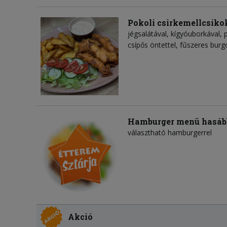
Pokoli csirkemellcsíko
jégsalátával, kígyóuborkával, 
csípős öntettel, fűszeres bur
Hamburger menü hasáb
választható hamburgerrel
Akció