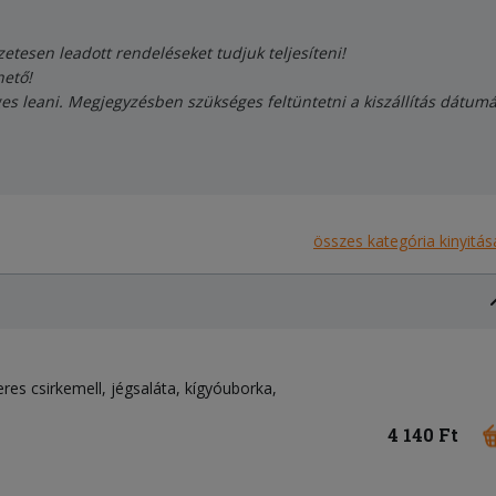
zetesen leadott rendeléseket tudjuk teljesíteni!
hető!
s leani. Megjegyzésben szükséges feltüntetni a kiszállítás dátumát
összes kategória kinyitás
eres csirkemell
jégsaláta
kígyóuborka
4 140 Ft