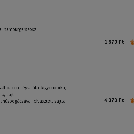
a
hamburgerszósz
1 570 Ft
sült bacon
jégsaláta
kígyóuborka
yma
sajt
4 370 Ft
húspogácsával, olvasztott sajttal