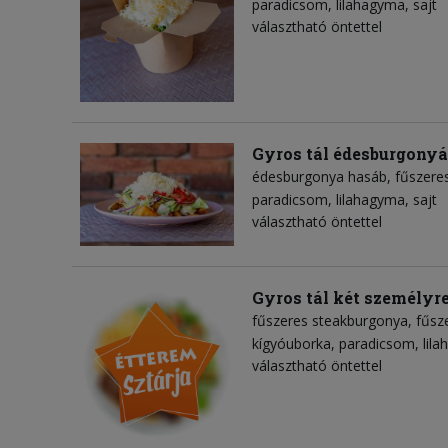
paradicsom
lilahagyma
sajt
választható öntettel
Gyros tál édesburgony
édesburgonya hasáb
fűszeres
paradicsom
lilahagyma
sajt
választható öntettel
Gyros tál két személyr
fűszeres steakburgonya
fűsz
kígyóuborka
paradicsom
lil
választható öntettel