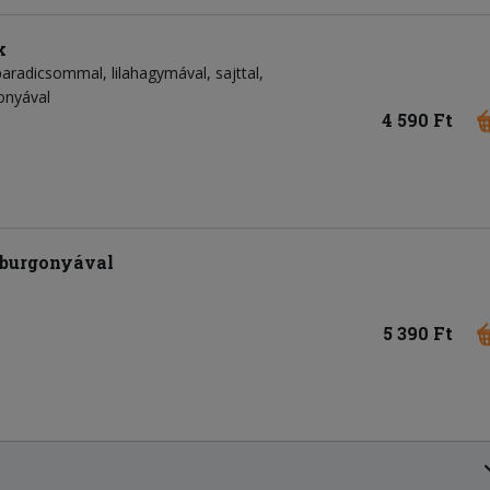
k
paradicsommal, lilahagymával, sajttal,
gonyával
4 590 Ft
burgonyával
5 390 Ft