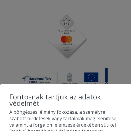
Fontosnak tartjuk az adatok
védelmét
A böngészési élmény fokozása, a személyre
2010-2026 Copyright - Falatozz.hu - Diston-line Kft.
szabott hirdetések vagy tartalmak megjelenítése,
valamint a forgalom elemzése érdekében sütiket
Pizza, gyros, hamburger, menük kedvező áron, egy helyen az összes