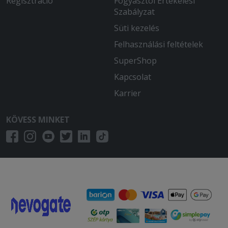
Regisztráció
Fogyasztói Értékelési
Szabályzat
Süti kezelés
Felhasználási feltételek
SuperShop
Kapcsolat
Karrier
KÖVESS MINKET