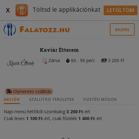
Töltsd le applikációnkat
X
LETÖLTÖM
BELÉPÉS
Kaviár Étterem
Zárva
60 - 90 perc
3 200 Ft
Díjmentes szállítás
AKCIÓK
SZÁLLÍTÁSI TERÜLETEK
FIZETÉSI MÓDOK
Napi menü hétfőtől-szombatig
3 200 Ft
-ért
Csak leves
1 100 Ft
-ért, csak főzelék
1 400 Ft
-ért