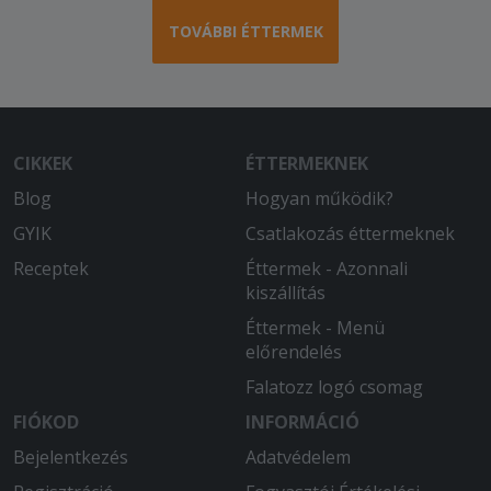
TOVÁBBI ÉTTERMEK
CIKKEK
ÉTTERMEKNEK
Blog
Hogyan működik?
GYIK
Csatlakozás éttermeknek
Receptek
Éttermek - Azonnali
kiszállítás
Éttermek - Menü
előrendelés
Falatozz logó csomag
FIÓKOD
INFORMÁCIÓ
Bejelentkezés
Adatvédelem