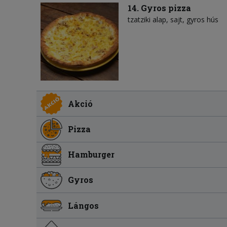
14. Gyros pizza
tzatziki alap
sajt
gyros hús
Akció
Pizza
Hamburger
Gyros
Lángos