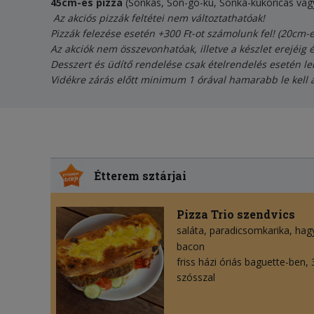
45cm-es pizza
(Sonkás, Son-go-ku, Sonka-kukoricás vag
Az akciós pizzák feltétei nem változtathatóak!
Pizzák felezése esetén +300 Ft-ot számolunk fel! (20cm-
Az akciók nem összevonhatóak, illetve a készlet erejéig 
Desszert és üdítő rendelése csak ételrendelés esetén le
Vidékre zárás előtt minimum 1 órával hamarabb le kell 
Étterem sztárjai
Pizza Trio szendvics
saláta
paradicsomkarika
hag
bacon
friss házi óriás baguette-ben,
szósszal