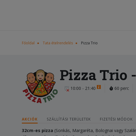
Főoldal
Tata ételrendelés
Pizza Trio
Pizza Trio
-
10:00 - 21:40
60 perc
AKCIÓK
SZÁLLÍTÁSI TERÜLETEK
FIZETÉSI MÓDOK
32cm-es pizza
(Sonkás, Margaréta, Bolognai vagy Szal