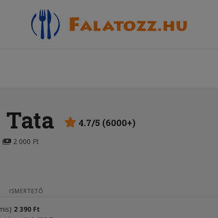
 Tata
4.7/5 (6000+)
2 000 Ft
ISMERTETŐ
ámis)
2
3
90 Ft