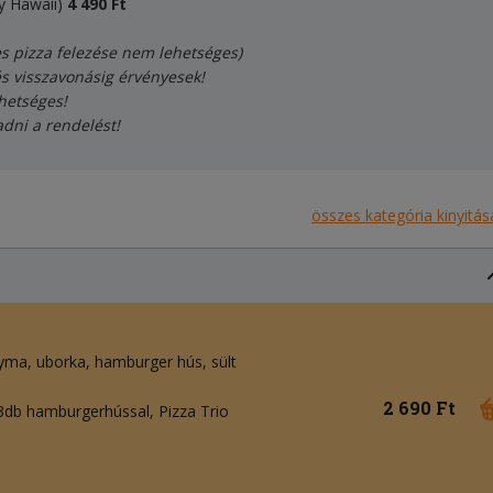
y Hawaii)
4
490
Ft
es pizza felezése nem lehetséges)
és visszavonásig érvényesek!
hetséges!
adni a rendelést!
összes kategória kinyitás
yma
uborka
hamburger hús
sült
2 690 Ft
 3db hamburgerhússal, Pizza Trio