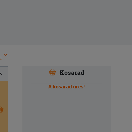
a
Kosarad
A kosarad üres!