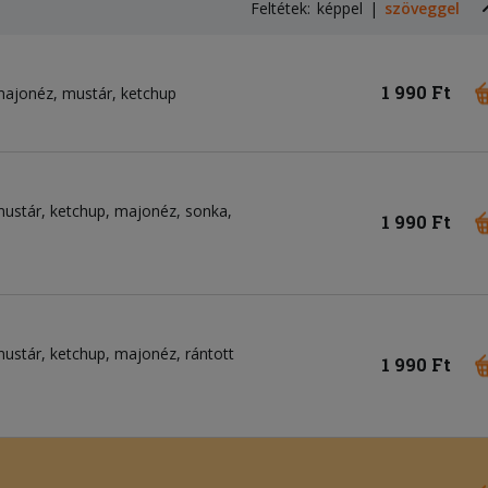
Feltétek:
képpel
szöveggel
1 990 Ft
majonéz
mustár
ketchup
ustár
ketchup
majonéz
sonka
1 990 Ft
ustár
ketchup
majonéz
rántott
1 990 Ft