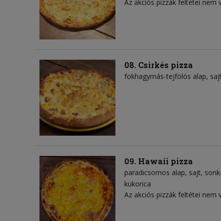
Az akciós pizzák feltétei nem 
08. Csirkés pizza
fokhagymás-tejfölös alap
saj
09. Hawaii pizza
paradicsomos alap
sajt
sonk
kukorica
Az akciós pizzák feltétei nem 