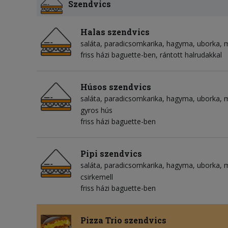
Szendvics
Halas szendvics
saláta
paradicsomkarika
hagyma
uborka
friss házi baguette-ben, rántott halrudakkal
Húsos szendvics
saláta
paradicsomkarika
hagyma
uborka
m
gyros hús
friss házi baguette-ben
Pipi szendvics
saláta
paradicsomkarika
hagyma
uborka
m
csirkemell
friss házi baguette-ben
Pizza Trio szendvics