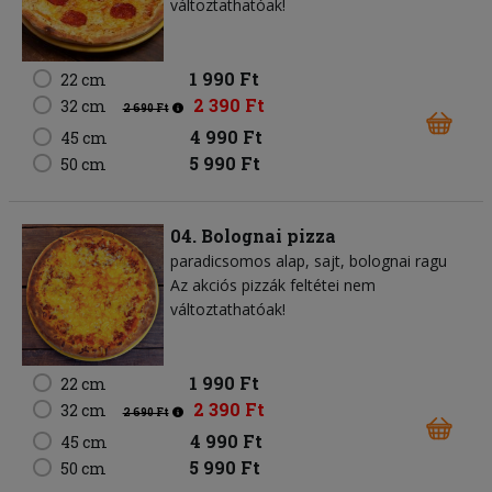
változtathatóak!
1 990 Ft
22 cm
2 390 Ft
32 cm
2 690 Ft
4 990 Ft
45 cm
5 990 Ft
50 cm
04. Bolognai pizza
paradicsomos alap
sajt
bolognai ragu
Az akciós pizzák feltétei nem
változtathatóak!
1 990 Ft
22 cm
2 390 Ft
32 cm
2 690 Ft
4 990 Ft
45 cm
5 990 Ft
50 cm