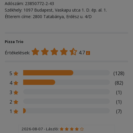
Adószám: 23850772-2-43
Székhely: 1097 Budapest, Vaskapu utca 1. D. ép. al. 1.
Étterem címe: 2800 Tatabánya, Erdész u. 4/D
Pizza Trio
4.7
Értékelések:
5
(128)
4
(82)
3
(1)
2
(1)
1
(7)
2026-08-07 - László: