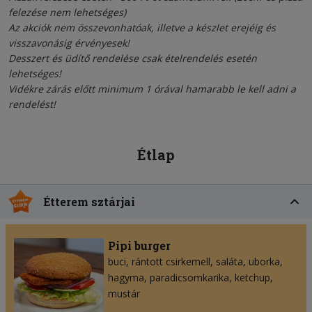
felezése nem lehetséges)
Az akciók nem összevonhatóak, illetve a készlet erejéig és
visszavonásig érvényesek!
Desszert és üdítő rendelése csak ételrendelés esetén
lehetséges!
Vidékre zárás előtt minimum 1 órával hamarabb le kell adni a
rendelést!
Étlap
Étterem sztárjai
Pipi burger
buci
rántott csirkemell
saláta
uborka
hagyma
paradicsomkarika
ketchup
mustár