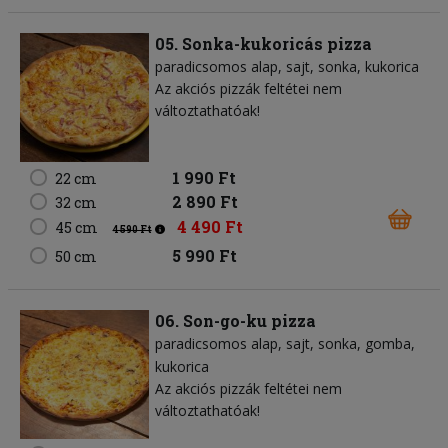
05. Sonka-kukoricás pizza
paradicsomos alap
sajt
sonka
kukorica
Az akciós pizzák feltétei nem
változtathatóak!
1 990 Ft
22 cm
2 890 Ft
32 cm
4 490 Ft
45 cm
4 590 Ft
5 990 Ft
50 cm
06. Son-go-ku pizza
paradicsomos alap
sajt
sonka
gomba
kukorica
Az akciós pizzák feltétei nem
változtathatóak!