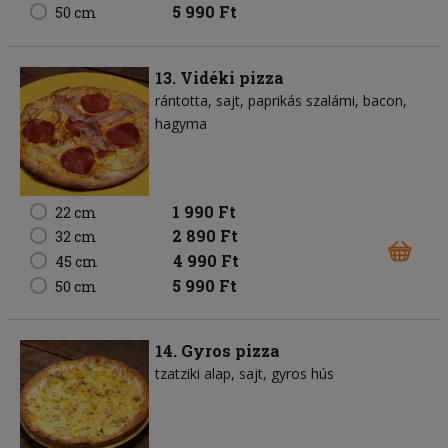
5 990 Ft
50 cm
13. Vidéki pizza
rántotta
sajt
paprikás szalámi
bacon
hagyma
1 990 Ft
22 cm
2 890 Ft
32 cm
4 990 Ft
45 cm
5 990 Ft
50 cm
14. Gyros pizza
tzatziki alap
sajt
gyros hús