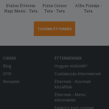
Etalon Étterem
Pizza Corner
Alfie Pizzája -
2026-05-11 - :
Napi Menü - Tata
Tata - Tata
Tata
Gyors kiszállítás, segítőkész futár. Csak
ajánlani tudom.
2026-05-10 - László:
TOVÁBBI ÉTTERMEK
Kiszállítási idő rövid volt. Először
fordult elő, hogy a fogyasztási
hőmérséklettől hidegebb volt a pizza.
2026-04-25 - László:
CIKKEK
ÉTTERMEKNEK
A pizza finom, jó minőségű. Hamar
Blog
Hogyan működik?
kihozták. Észrevételként A 32cm-es túl
sok, a 22 cm-es túl kevés. Jó lenne egy
GYIK
Csatlakozás éttermeknek
28 cm körüli változat bevezetése...
Receptek
Éttermek - Azonnali
kiszállítás
2026-04-15 - Vizvári:
Minden rendben volt.
Éttermek - Menü
előrendelés
2026-04-13 - :
Falatozz logó csomag