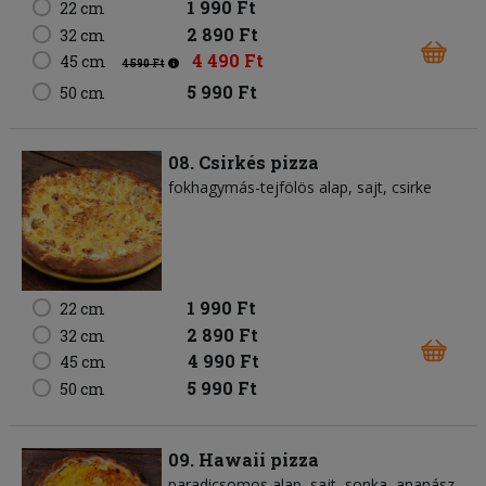
1 990 Ft
22 cm
2 890 Ft
32 cm
4 490 Ft
45 cm
4 590 Ft
5 990 Ft
50 cm
08. Csirkés pizza
fokhagymás-tejfölös alap
sajt
csirke
1 990 Ft
22 cm
2 890 Ft
32 cm
4 990 Ft
45 cm
5 990 Ft
50 cm
09. Hawaii pizza
paradicsomos alap
sajt
sonka
ananász