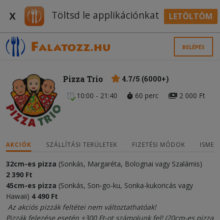
Töltsd le applikációnkat
X
LETÖLTÖM
BELÉPÉS
Pizza Trio
4.7/5 (6000+)
10:00 - 21:40
60 perc
2 000 Ft
AKCIÓK
SZÁLLÍTÁSI TERÜLETEK
FIZETÉSI MÓDOK
ISMER
32cm-es pizza
(Sonkás, Margaréta, Bolognai vagy Szalámis)
2
3
90 Ft
45cm-es pizza
(Sonkás, Son-go-ku, Sonka-kukoricás vagy
Hawaii)
4
490
Ft
Az akciós pizzák feltétei nem változtathatóak!
Pizzák felezése esetén +300 Ft-ot számolunk fel! (20cm-es pizza