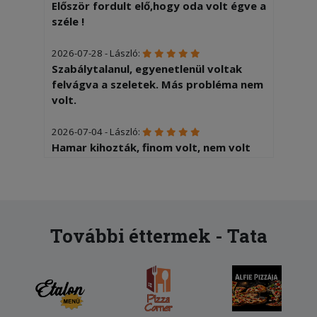
Először fordult elő,hogy oda volt égve a
széle !
2026-07-28 - László:
Szabálytalanul, egyenetlenül voltak
felvágva a szeletek. Más probléma nem
volt.
2026-07-04 - László:
Hamar kihozták, finom volt, nem volt
kivetnivaló Elégedett vagyok
2026-06-13 - Zoltánné:
Langyos volt a pizza mire ideért
További éttermek - Tata
2026-05-27 - László:
Egy kicsit sületlen volt a pizza (még
belefér) Feltét elrendezése kissé
kaotikus ( még ez is belefér) Most
négyest tudok adni...