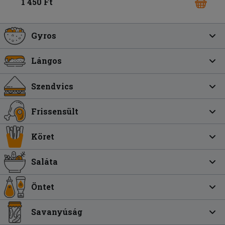
1 450 Ft
Gyros
Lángos
Szendvics
Frissensült
Köret
Saláta
Öntet
Savanyúság