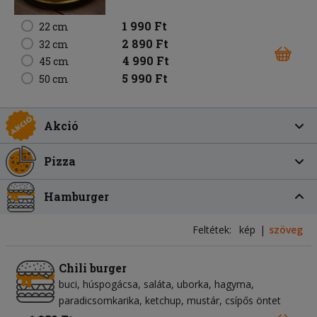
1 990 Ft
22 cm
2 890 Ft
32 cm
4 990 Ft
45 cm
5 990 Ft
50 cm
Akció
Pizza
Hamburger
Feltétek:
kép
szöveg
Chili burger
buci
húspogácsa
saláta
uborka
hagyma
paradicsomkarika
ketchup
mustár
csípős öntet