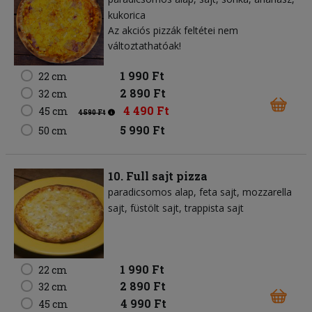
kukorica
Az akciós pizzák feltétei nem
változtathatóak!
1 990 Ft
22 cm
2 890 Ft
32 cm
4 490 Ft
45 cm
4 590 Ft
5 990 Ft
50 cm
10. Full sajt pizza
paradicsomos alap
feta sajt
mozzarella
sajt
füstölt sajt
trappista sajt
1 990 Ft
22 cm
2 890 Ft
32 cm
4 990 Ft
45 cm