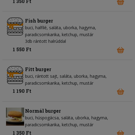
1 350 Ft
Fish burger
buci
halfilé
saláta
uborka
hagyma
paradicsomkarika
ketchup
mustár
3db rántott halrúddal
1 550 Ft
Fitt burger
buci
rántott sajt
saláta
uborka
hagyma
paradicsomkarika
ketchup
mustár
1 190 Ft
Normál burger
buci
húspogácsa
saláta
uborka
hagyma
paradicsomkarika
ketchup
mustár
1 350 Ft