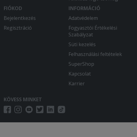
Kedvesek voltak az étteremben és a
pizza is finom volt
FIÓKOD
INFORMÁCIÓ
Bejelentkezés
Adatvédelem
2026-04-11 - Ildikó:
Regisztráció
Nagyon friss és finom volt az étel.
Fogyasztói Értékelési
Szabályzat
2026-03-14 - László:
Süti kezelés
Életem egyik legjobb pizzája. Puha,
Felhasználási feltételek
vastag tészta, ízletes feltét. Megfelelő
állag. Kicsit a csípős ízt hiányoltam.
SuperShop
Kapcsolat
2026-03-05 - :
A pizza alja nyers, Soha többet innen.
Karrier
2026-02-22 - Krisztián:
KÖVESS MINKET
Nagyon finom volt
2026-01-08 - Veronika:
Hamar megkaptam a rendelést, ami
finom volt.