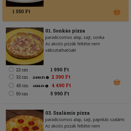
1 550 Ft
01. Sonkás pizza
paradicsomos alap
sajt
sonka
Az akciós pizzák feltétei nem
változtathatóak!
1 990 Ft
22 cm
2 390 Ft
32 cm
2 690 Ft
4 490 Ft
45 cm
4 590 Ft
5 990 Ft
50 cm
03. Szalámis pizza
paradicsomos alap
sajt
paprikás szalámi
Az akciós pizzák feltétei nem