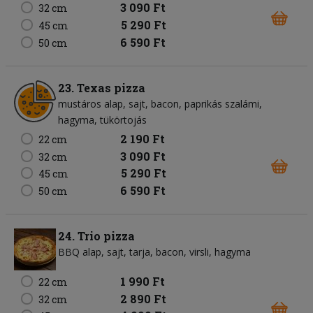
3 090 Ft
32 cm
5 290 Ft
45 cm
6 590 Ft
50 cm
23. Texas pizza
mustáros alap
sajt
bacon
paprikás szalámi
hagyma
tükörtojás
2 190 Ft
22 cm
3 090 Ft
32 cm
5 290 Ft
45 cm
6 590 Ft
50 cm
24. Trio pizza
BBQ alap
sajt
tarja
bacon
virsli
hagyma
1 990 Ft
22 cm
2 890 Ft
32 cm