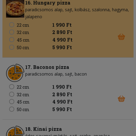
16. Hungary pizza
paradicsomos alap
sajt
kolbász
szalonna
hagyma
jalapeno
1 990 Ft
22 cm
2 890 Ft
32 cm
4 990 Ft
45 cm
5 990 Ft
50 cm
17. Baconos pizza
paradicsomos alap
sajt
bacon
1 990 Ft
22 cm
2 890 Ft
32 cm
4 990 Ft
45 cm
5 990 Ft
50 cm
18. Kínai pizza
édes-savanyú mártás
sajt
csirke
ananász