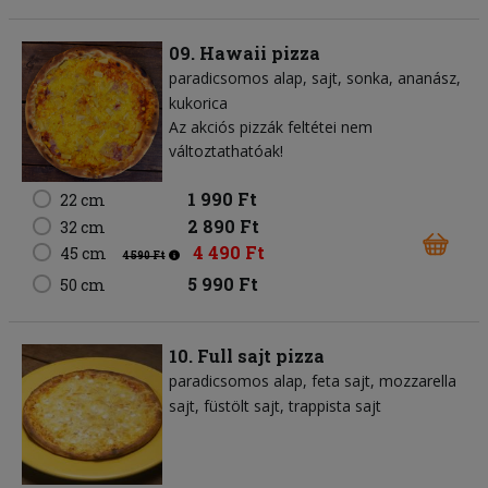
09. Hawaii pizza
paradicsomos alap
sajt
sonka
ananász
kukorica
Az akciós pizzák feltétei nem
változtathatóak!
1 990 Ft
22 cm
2 890 Ft
32 cm
4 490 Ft
45 cm
4 590 Ft
5 990 Ft
50 cm
10. Full sajt pizza
paradicsomos alap
feta sajt
mozzarella
sajt
füstölt sajt
trappista sajt