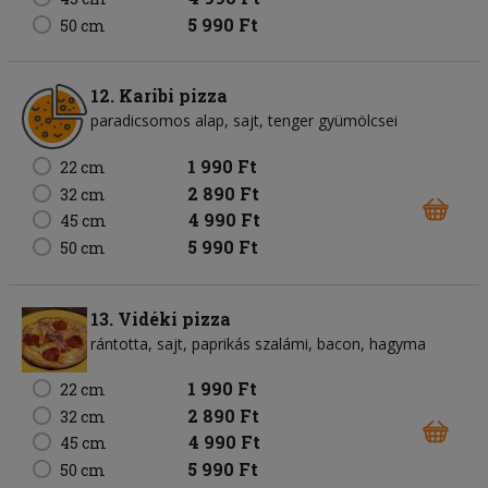
5 990 Ft
50 cm
12. Karibi pizza
paradicsomos alap
sajt
tenger gyümölcsei
1 990 Ft
22 cm
2 890 Ft
32 cm
4 990 Ft
45 cm
5 990 Ft
50 cm
13. Vidéki pizza
rántotta
sajt
paprikás szalámi
bacon
hagyma
1 990 Ft
22 cm
2 890 Ft
32 cm
4 990 Ft
45 cm
5 990 Ft
50 cm