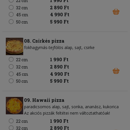
1 990 Ft
22 cm
2 890 Ft
32 cm
4 990 Ft
45 cm
5 990 Ft
50 cm
08. Csirkés pizza
fokhagymás-tejfölös alap
sajt
csirke
1 990 Ft
22 cm
2 890 Ft
32 cm
4 990 Ft
45 cm
5 990 Ft
50 cm
09. Hawaii pizza
paradicsomos alap
sajt
sonka
ananász
kukorica
Az akciós pizzák feltétei nem változtathatóak!
1 990 Ft
22 cm
2 890 Ft
32 cm