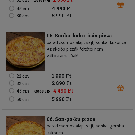
2 690 Ft
4 990 Ft
45 cm
5 990 Ft
50 cm
05. Sonka-kukoricás pizza
paradicsomos alap
sajt
sonka
kukorica
Az akciós pizzák feltétei nem
változtathatóak!
1 990 Ft
22 cm
2 890 Ft
32 cm
4 490 Ft
45 cm
4 590 Ft
5 990 Ft
50 cm
06. Son-go-ku pizza
paradicsomos alap
sajt
sonka
gomba
kukorica