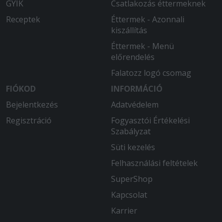
GYIK
Csatlakozás éttermeknek
28 cm körüli változat bevezetése...
Receptek
Éttermek - Azonnali
kiszállítás
2026-04-15 - Vizvári:
Minden rendben volt.
Éttermek - Menü
előrendelés
2026-04-13 - :
Falatozz logó csomag
Kedvesek voltak az étteremben és a
pizza is finom volt
FIÓKOD
INFORMÁCIÓ
Bejelentkezés
Adatvédelem
2026-04-11 - Ildikó:
Regisztráció
Nagyon friss és finom volt az étel.
Fogyasztói Értékelési
Szabályzat
2026-03-14 - László:
Süti kezelés
Életem egyik legjobb pizzája. Puha,
Felhasználási feltételek
vastag tészta, ízletes feltét. Megfelelő
állag. Kicsit a csípős ízt hiányoltam.
SuperShop
Kapcsolat
2026-03-05 - :
A pizza alja nyers, Soha többet innen.
Karrier