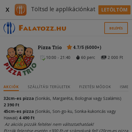
Töltsd le applikációnkat
X
LETÖLTÖM
BELÉPÉS
Pizza Trio
4.7/5 (6000+)
10:00 - 21:40
60 perc
2 000 Ft
AKCIÓK
SZÁLLÍTÁSI TERÜLETEK
FIZETÉSI MÓDOK
ISMER
32cm-es pizza
(Sonkás, Margaréta, Bolognai vagy Szalámis)
2
3
90 Ft
45cm-es pizza
(Sonkás, Son-go-ku, Sonka-kukoricás vagy
Hawaii)
4
490
Ft
Az akciós pizzák feltétei nem változtathatóak!
Pizzák felezése esetén +300 Ft-ot számolunk fel! (20cm-es pizza