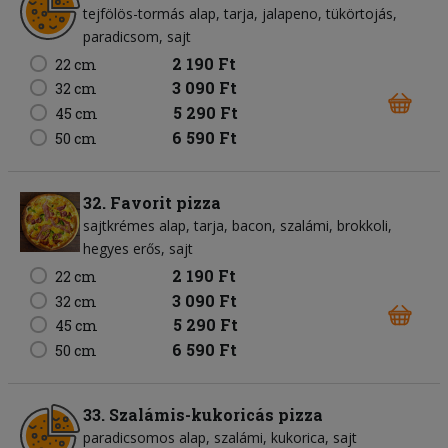
tejfölös-tormás alap
tarja
jalapeno
tükörtojás
paradicsom
sajt
2 190 Ft
22 cm
3 090 Ft
32 cm
5 290 Ft
45 cm
6 590 Ft
50 cm
32. Favorit pizza
sajtkrémes alap
tarja
bacon
szalámi
brokkoli
hegyes erős
sajt
2 190 Ft
22 cm
3 090 Ft
32 cm
5 290 Ft
45 cm
6 590 Ft
50 cm
33. Szalámis-kukoricás pizza
paradicsomos alap
szalámi
kukorica
sajt