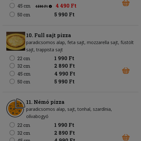
4 490 Ft
45 cm
4 590 Ft
5 990 Ft
50 cm
10. Full sajt pizza
paradicsomos alap
feta sajt
mozzarella sajt
füstölt
sajt
trappista sajt
1 990 Ft
22 cm
2 890 Ft
32 cm
4 990 Ft
45 cm
5 990 Ft
50 cm
11. Némó pizza
paradicsomos alap
sajt
tonhal
szardínia
olívabogyó
1 990 Ft
22 cm
2 890 Ft
32 cm
4 990 Ft
45 cm