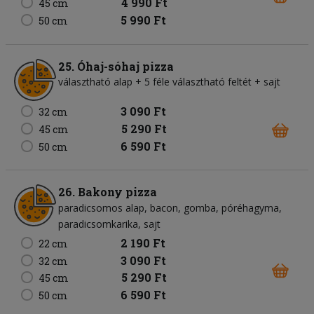
4 990 Ft
45 cm
5 990 Ft
50 cm
25. Óhaj-sóhaj pizza
választható alap + 5 féle választható feltét + sajt
3 090 Ft
32 cm
5 290 Ft
45 cm
6 590 Ft
50 cm
26. Bakony pizza
paradicsomos alap
bacon
gomba
póréhagyma
paradicsomkarika
sajt
2 190 Ft
22 cm
3 090 Ft
32 cm
5 290 Ft
45 cm
6 590 Ft
50 cm