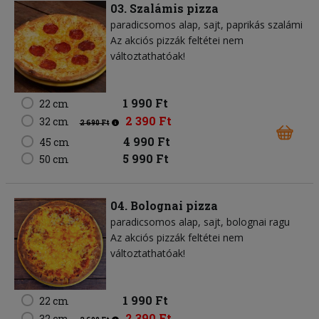
03. Szalámis pizza
paradicsomos alap
sajt
paprikás szalámi
Az akciós pizzák feltétei nem
változtathatóak!
1 990 Ft
22 cm
2 390 Ft
32 cm
2 690 Ft
4 990 Ft
45 cm
5 990 Ft
50 cm
04. Bolognai pizza
paradicsomos alap
sajt
bolognai ragu
Az akciós pizzák feltétei nem
változtathatóak!
1 990 Ft
22 cm
2 390 Ft
32 cm