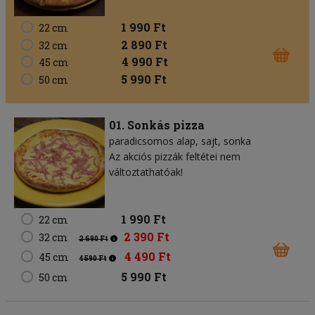
1 990 Ft
22 cm
2 890 Ft
32 cm
4 990 Ft
45 cm
5 990 Ft
50 cm
01. Sonkás pizza
paradicsomos alap
sajt
sonka
Az akciós pizzák feltétei nem
változtathatóak!
1 990 Ft
22 cm
2 390 Ft
32 cm
2 690 Ft
4 490 Ft
45 cm
4 590 Ft
5 990 Ft
50 cm