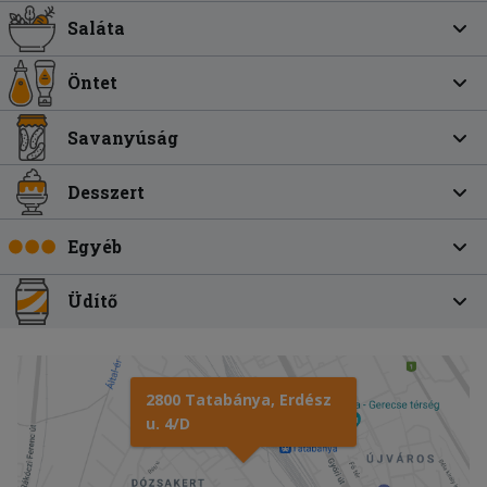
Saláta
Öntet
Savanyúság
Desszert
Egyéb
Üdítő
2800 Tatabánya, Erdész
u. 4/D