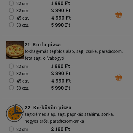
1 990 Ft
22 cm
2 890 Ft
32 cm
4 990 Ft
45 cm
5 990 Ft
50 cm
21. Korfu pizza
fokhagymás-tejfölös alap
sajt
csirke
paradicsom
feta sajt
olívabogyó
1 990 Ft
22 cm
2 890 Ft
32 cm
4 990 Ft
45 cm
5 990 Ft
50 cm
22. Kő-kövön pizza
sajtkrémes alap
sajt
paprikás szalámi
sonka
hegyes erős
paradicsomkarika
2 190 Ft
22 cm