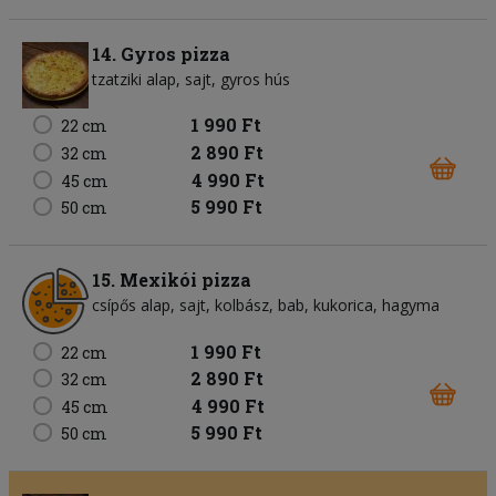
14. Gyros pizza
tzatziki alap
sajt
gyros hús
1 990 Ft
22 cm
2 890 Ft
32 cm
4 990 Ft
45 cm
5 990 Ft
50 cm
15. Mexikói pizza
csípős alap
sajt
kolbász
bab
kukorica
hagyma
1 990 Ft
22 cm
2 890 Ft
32 cm
4 990 Ft
45 cm
5 990 Ft
50 cm