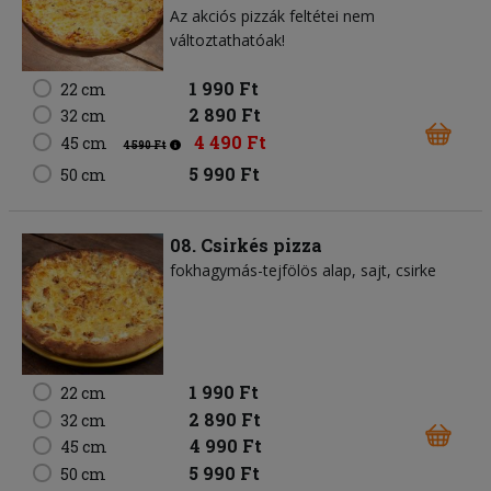
Az akciós pizzák feltétei nem
változtathatóak!
1 990 Ft
22 cm
2 890 Ft
32 cm
4 490 Ft
45 cm
4 590 Ft
5 990 Ft
50 cm
08. Csirkés pizza
fokhagymás-tejfölös alap
sajt
csirke
1 990 Ft
22 cm
2 890 Ft
32 cm
4 990 Ft
45 cm
5 990 Ft
50 cm