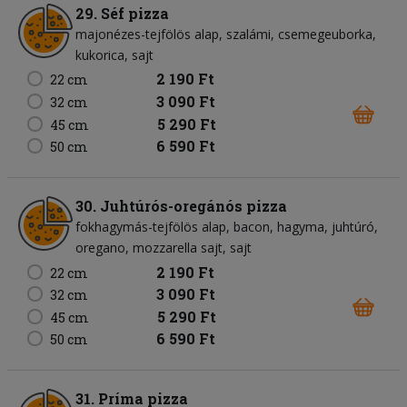
29. Séf pizza
majonézes-tejfölös alap
szalámi
csemegeuborka
kukorica
sajt
2 190 Ft
22 cm
3 090 Ft
32 cm
5 290 Ft
45 cm
6 590 Ft
50 cm
30. Juhtúrós-oregánós pizza
fokhagymás-tejfölös alap
bacon
hagyma
juhtúró
oregano
mozzarella sajt
sajt
2 190 Ft
22 cm
3 090 Ft
32 cm
5 290 Ft
45 cm
6 590 Ft
50 cm
31. Príma pizza