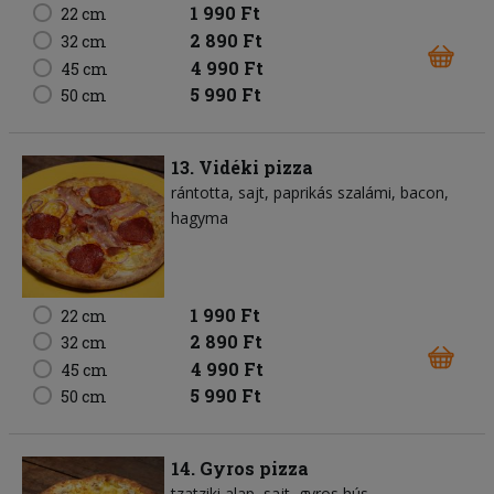
1 990 Ft
22 cm
2 890 Ft
32 cm
4 990 Ft
45 cm
5 990 Ft
50 cm
13. Vidéki pizza
rántotta
sajt
paprikás szalámi
bacon
hagyma
1 990 Ft
22 cm
2 890 Ft
32 cm
4 990 Ft
45 cm
5 990 Ft
50 cm
14. Gyros pizza
tzatziki alap
sajt
gyros hús