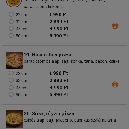
paradicsom
kukorica
1 990 Ft
22 cm
2 890 Ft
32 cm
4 990 Ft
45 cm
5 990 Ft
50 cm
19. Húson-hús pizza
paradicsomos alap
sajt
sonka
tarja
bacon
csirke
1 990 Ft
22 cm
2 890 Ft
32 cm
4 990 Ft
45 cm
5 990 Ft
50 cm
20. Sírsz, olyan pizza
csípős alap
sajt
jalapeno
paprikás szalámi
tarja