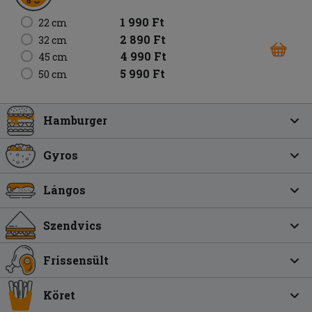
1 990 Ft
22 cm
2 890 Ft
32 cm
4 990 Ft
45 cm
5 990 Ft
50 cm
Hamburger
Gyros
Lángos
Szendvics
Frissensült
Köret