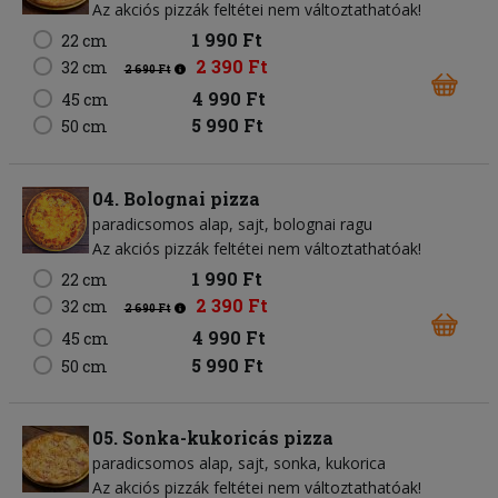
Az akciós pizzák feltétei nem változtathatóak!
1 990 Ft
22 cm
2 390 Ft
32 cm
2 690 Ft
4 990 Ft
45 cm
5 990 Ft
50 cm
04. Bolognai pizza
paradicsomos alap
sajt
bolognai ragu
Az akciós pizzák feltétei nem változtathatóak!
1 990 Ft
22 cm
2 390 Ft
32 cm
2 690 Ft
4 990 Ft
45 cm
5 990 Ft
50 cm
05. Sonka-kukoricás pizza
paradicsomos alap
sajt
sonka
kukorica
Az akciós pizzák feltétei nem változtathatóak!