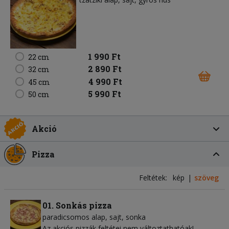
1 990 Ft
22 cm
2 890 Ft
32 cm
4 990 Ft
45 cm
5 990 Ft
50 cm
Akció
Pizza
Feltétek:
kép
szöveg
01. Sonkás pizza
paradicsomos alap
sajt
sonka
Az akciós pizzák feltétei nem változtathatóak!