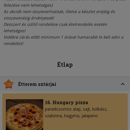
felezése nem lehetséges)
Az akciók nem összevonhatóak, illetve a készlet erejéig és
visszavonásig érvényesek!
Desszert és üdítő rendelése csak ételrendelés esetén
lehetséges!
Vidékre zárás előtt minimum 1 órával hamarabb le kell adni a
rendelést!
Étlap
Étterem sztárjai
16. Hungary pizza
paradicsomos alap
sajt
kolbász
szalonna
hagyma
jalapeno