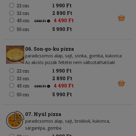
1 990 Ft
22 cm
2 890 Ft
32 cm
4 490 Ft
45 cm
4 590 Ft
5 990 Ft
50 cm
06. Son-go-ku pizza
paradicsomos alap
sajt
sonka
gomba
kukorica
Az akciós pizzák feltétei nem változtathatóak!
1 990 Ft
22 cm
2 890 Ft
32 cm
4 490 Ft
45 cm
4 590 Ft
5 990 Ft
50 cm
07. Nyúl pizza
paradicsomos alap
sajt
brokkoli
kukorica
sárgarépa
gomba