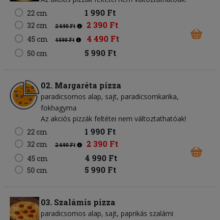
1 990 Ft
22 cm
2 390 Ft
32 cm
2 690 Ft
4 490 Ft
45 cm
4 590 Ft
5 990 Ft
50 cm
02. Margaréta pizza
paradicsomos alap
sajt
paradicsomkarika
fokhagyma
Az akciós pizzák feltétei nem változtathatóak!
1 990 Ft
22 cm
2 390 Ft
32 cm
2 690 Ft
4 990 Ft
45 cm
5 990 Ft
50 cm
03. Szalámis pizza
paradicsomos alap
sajt
paprikás szalámi