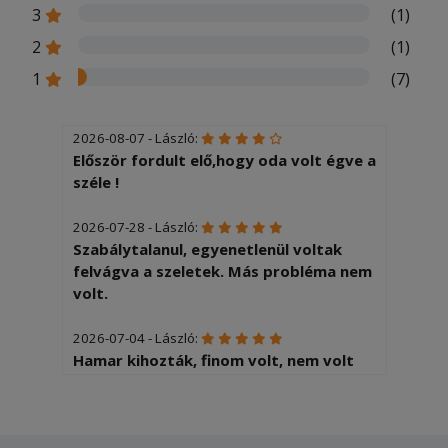
3
(1)
2
(1)
1
(7)
2026-08-07 - László:
Először fordult elő,hogy oda volt égve a
széle !
2026-07-28 - László:
Szabálytalanul, egyenetlenül voltak
felvágva a szeletek. Más probléma nem
volt.
2026-07-04 - László:
Hamar kihozták, finom volt, nem volt
kivetnivaló Elégedett vagyok
2026-06-13 - Zoltánné: