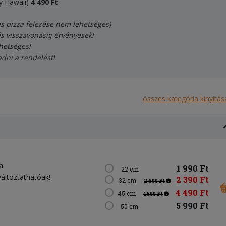
y Hawaii)
4
490
Ft
es pizza felezése nem lehetséges)
és visszavonásig érvényesek!
hetséges!
adni a rendelést!
összes kategória kinyitás
a
1 990 Ft
22 cm
változtathatóak!
2 390 Ft
32 cm
2 690 Ft
4 490 Ft
45 cm
4 590 Ft
5 990 Ft
50 cm