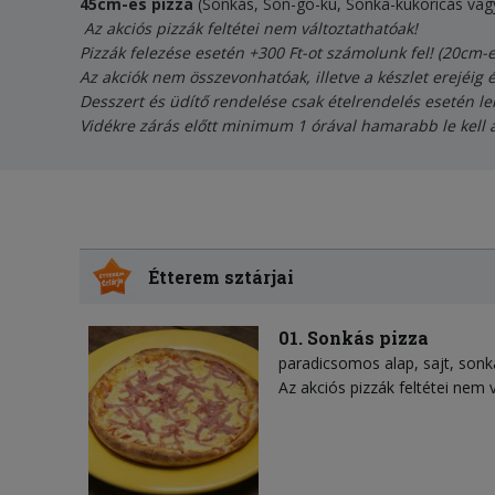
45cm-es pizza
(Sonkás, Son-go-ku, Sonka-kukoricás vag
Az akciós pizzák feltétei nem változtathatóak!
Pizzák felezése esetén +300 Ft-ot számolunk fel! (20cm-
Az akciók nem összevonhatóak, illetve a készlet erejéig 
Desszert és üdítő rendelése csak ételrendelés esetén le
Vidékre zárás előtt minimum 1 órával hamarabb le kell 
Étterem sztárjai
01. Sonkás pizza
paradicsomos alap
sajt
sonk
Az akciós pizzák feltétei nem 