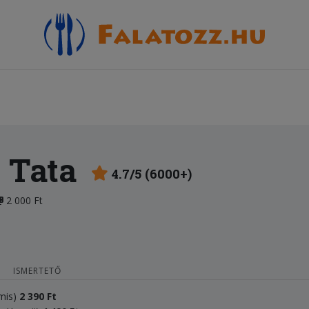
 Tata
4.7/5 (6000+)
2 000 Ft
ISMERTETŐ
ámis)
2
3
90 Ft