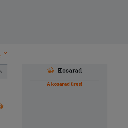
a
Kosarad
A kosarad üres!