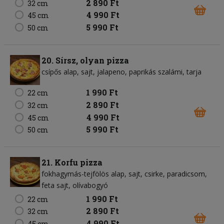
2 890 Ft
32 cm
4 990 Ft
45 cm
5 990 Ft
50 cm
20. Sírsz, olyan pizza
csípős alap
sajt
jalapeno
paprikás szalámi
tarja
1 990 Ft
22 cm
2 890 Ft
32 cm
4 990 Ft
45 cm
5 990 Ft
50 cm
21. Korfu pizza
fokhagymás-tejfölös alap
sajt
csirke
paradicsom
feta sajt
olívabogyó
1 990 Ft
22 cm
2 890 Ft
32 cm
4 990 Ft
45 cm