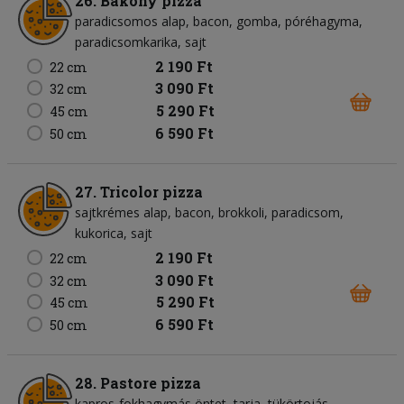
26. Bakony pizza
paradicsomos alap
bacon
gomba
póréhagyma
paradicsomkarika
sajt
2 190 Ft
22 cm
3 090 Ft
32 cm
5 290 Ft
45 cm
6 590 Ft
50 cm
27. Tricolor pizza
sajtkrémes alap
bacon
brokkoli
paradicsom
kukorica
sajt
2 190 Ft
22 cm
3 090 Ft
32 cm
5 290 Ft
45 cm
6 590 Ft
50 cm
28. Pastore pizza
kapros-fokhagymás öntet
tarja
tükörtojás