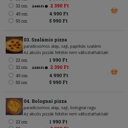
2 390 Ft
32 cm
2 690 Ft
4 990 Ft
45 cm
5 990 Ft
50 cm
03. Szalámis pizza
paradicsomos alap
sajt
paprikás szalámi
Az akciós pizzák feltétei nem változtathatóak!
1 990 Ft
22 cm
2 390 Ft
32 cm
2 690 Ft
4 990 Ft
45 cm
5 990 Ft
50 cm
04. Bolognai pizza
paradicsomos alap
sajt
bolognai ragu
Az akciós pizzák feltétei nem változtathatóak!
1 990 Ft
22 cm