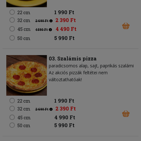
1 990 Ft
22 cm
2 390 Ft
32 cm
2 690 Ft
4 490 Ft
45 cm
4 590 Ft
5 990 Ft
50 cm
03. Szalámis pizza
paradicsomos alap
sajt
paprikás szalámi
Az akciós pizzák feltétei nem
változtathatóak!
1 990 Ft
22 cm
2 390 Ft
32 cm
2 690 Ft
4 990 Ft
45 cm
5 990 Ft
50 cm