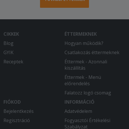
Kiszállítási idő rövid volt. Először
fordult elő, hogy a fogyasztási
hőmérséklettől hidegebb volt a pizza.
2026-04-25 - László:
CIKKEK
ÉTTERMEKNEK
A pizza finom, jó minőségű. Hamar
Blog
Hogyan működik?
kihozták. Észrevételként A 32cm-es túl
sok, a 22 cm-es túl kevés. Jó lenne egy
GYIK
Csatlakozás éttermeknek
28 cm körüli változat bevezetése...
Receptek
Éttermek - Azonnali
kiszállítás
2026-04-15 - Vizvári:
Minden rendben volt.
Éttermek - Menü
előrendelés
2026-04-13 - :
Falatozz logó csomag
Kedvesek voltak az étteremben és a
pizza is finom volt
FIÓKOD
INFORMÁCIÓ
Bejelentkezés
Adatvédelem
2026-04-11 - Ildikó:
Regisztráció
Nagyon friss és finom volt az étel.
Fogyasztói Értékelési
Szabályzat