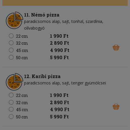
11. Némó pizza
paradicsomos alap
sajt
tonhal
szardínia
olívabogyó
1 990 Ft
22 cm
2 890 Ft
32 cm
4 990 Ft
45 cm
5 990 Ft
50 cm
12. Karibi pizza
paradicsomos alap
sajt
tenger gyümölcsei
1 990 Ft
22 cm
2 890 Ft
32 cm
4 990 Ft
45 cm
5 990 Ft
50 cm