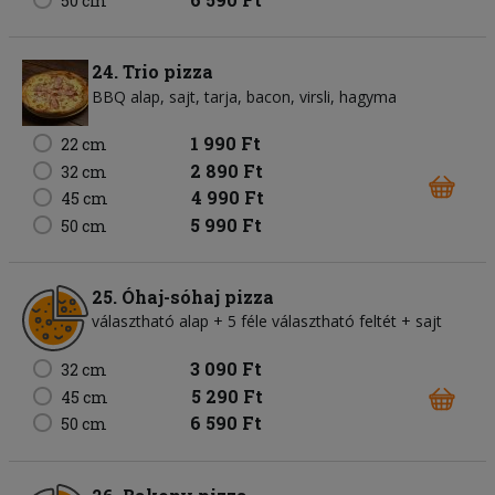
50 cm
24. Trio pizza
BBQ alap
sajt
tarja
bacon
virsli
hagyma
1 990 Ft
22 cm
2 890 Ft
32 cm
4 990 Ft
45 cm
5 990 Ft
50 cm
25. Óhaj-sóhaj pizza
választható alap + 5 féle választható feltét + sajt
3 090 Ft
32 cm
5 290 Ft
45 cm
6 590 Ft
50 cm