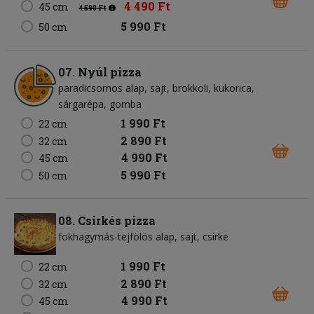
4 490 Ft
45 cm
4 590 Ft
5 990 Ft
50 cm
07. Nyúl pizza
paradicsomos alap
sajt
brokkoli
kukorica
sárgarépa
gomba
1 990 Ft
22 cm
2 890 Ft
32 cm
4 990 Ft
45 cm
5 990 Ft
50 cm
08. Csirkés pizza
fokhagymás-tejfölös alap
sajt
csirke
1 990 Ft
22 cm
2 890 Ft
32 cm
4 990 Ft
45 cm