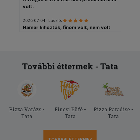
volt.
2026-07-04 - László:
Hamar kihozták, finom volt, nem volt
kivetnivaló Elégedett vagyok
2026-06-13 - Zoltánné:
Langyos volt a pizza mire ideért
További éttermek - Tata
2026-05-27 - László:
Egy kicsit sületlen volt a pizza (még
belefér) Feltét elrendezése kissé
kaotikus ( még ez is belefér) Most
négyest tudok adni...
Pizza Varázs -
Fincsi Büfé -
Pizza Paradise -
2026-05-11 - :
Tata
Tata
Tata
Gyors kiszállítás, segítőkész futár. Csak
ajánlani tudom.
2026-05-10 - László:
TOVÁBBI ÉTTERMEK