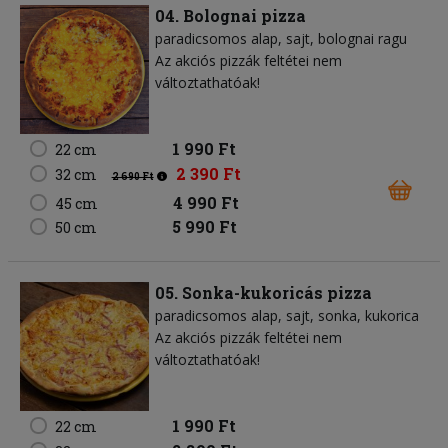
04. Bolognai pizza
paradicsomos alap
sajt
bolognai ragu
Az akciós pizzák feltétei nem
változtathatóak!
1 990 Ft
22 cm
2 390 Ft
32 cm
2 690 Ft
4 990 Ft
45 cm
5 990 Ft
50 cm
05. Sonka-kukoricás pizza
paradicsomos alap
sajt
sonka
kukorica
Az akciós pizzák feltétei nem
változtathatóak!
1 990 Ft
22 cm