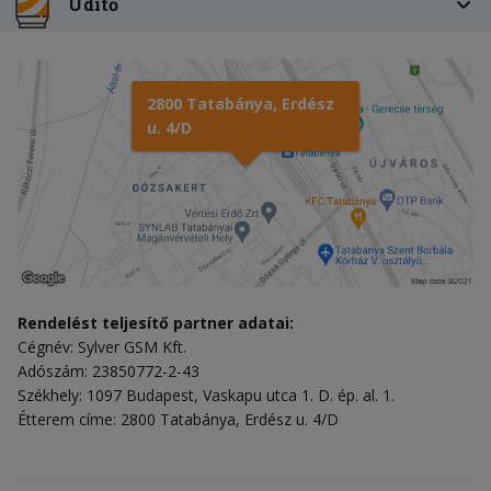
Üdítő
2800 Tatabánya, Erdész
u. 4/D
Rendelést teljesítő partner adatai:
Cégnév: Sylver GSM Kft.
Adószám: 23850772-2-43
Székhely: 1097 Budapest, Vaskapu utca 1. D. ép. al. 1.
Étterem címe: 2800 Tatabánya, Erdész u. 4/D