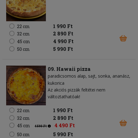
1 990 Ft
22 cm
2 890 Ft
32 cm
4 990 Ft
45 cm
5 990 Ft
50 cm
09. Hawaii pizza
paradicsomos alap
sajt
sonka
ananász
kukorica
Az akciós pizzák feltétei nem
változtathatóak!
1 990 Ft
22 cm
2 890 Ft
32 cm
4 490 Ft
45 cm
4 590 Ft
5 990 Ft
50 cm