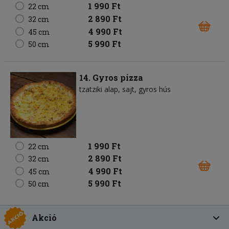
1 990 Ft
22 cm
2 890 Ft
32 cm
4 990 Ft
45 cm
5 990 Ft
50 cm
14. Gyros pizza
tzatziki alap
sajt
gyros hús
1 990 Ft
22 cm
2 890 Ft
32 cm
4 990 Ft
45 cm
5 990 Ft
50 cm
Akció