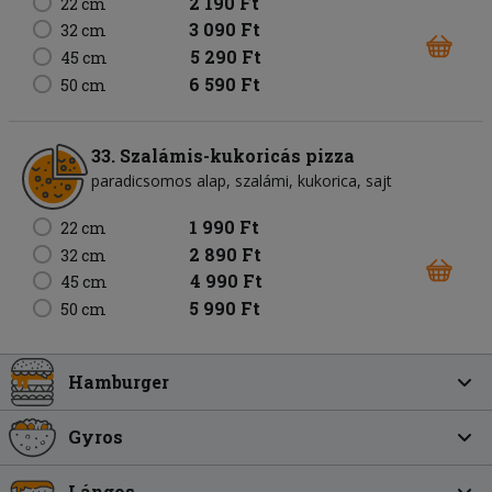
2 190 Ft
22 cm
3 090 Ft
32 cm
5 290 Ft
45 cm
6 590 Ft
50 cm
33. Szalámis-kukoricás pizza
paradicsomos alap
szalámi
kukorica
sajt
1 990 Ft
22 cm
2 890 Ft
32 cm
4 990 Ft
45 cm
5 990 Ft
50 cm
Hamburger
Gyros
Lángos