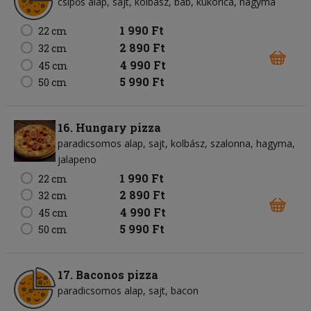
csípős alap
sajt
kolbász
bab
kukorica
hagyma
1 990 Ft
22 cm
2 890 Ft
32 cm
4 990 Ft
45 cm
5 990 Ft
50 cm
16. Hungary pizza
paradicsomos alap
sajt
kolbász
szalonna
hagyma
jalapeno
1 990 Ft
22 cm
2 890 Ft
32 cm
4 990 Ft
45 cm
5 990 Ft
50 cm
17. Baconos pizza
paradicsomos alap
sajt
bacon