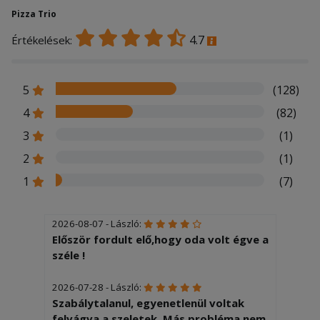
Pizza Trio
4.7
Értékelések:
5
(128)
4
(82)
3
(1)
2
(1)
1
(7)
2026-08-07 - László:
Először fordult elő,hogy oda volt égve a
széle !
2026-07-28 - László:
Szabálytalanul, egyenetlenül voltak
felvágva a szeletek. Más probléma nem