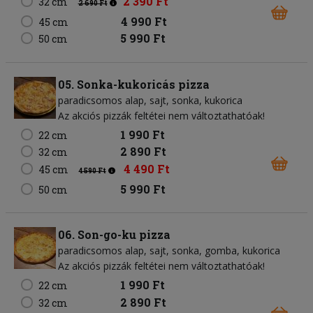
2 390 Ft
32 cm
2 690 Ft
4 990 Ft
45 cm
5 990 Ft
50 cm
05. Sonka-kukoricás pizza
paradicsomos alap
sajt
sonka
kukorica
Az akciós pizzák feltétei nem változtathatóak!
1 990 Ft
22 cm
2 890 Ft
32 cm
4 490 Ft
45 cm
4 590 Ft
5 990 Ft
50 cm
06. Son-go-ku pizza
paradicsomos alap
sajt
sonka
gomba
kukorica
Az akciós pizzák feltétei nem változtathatóak!
1 990 Ft
22 cm
2 890 Ft
32 cm