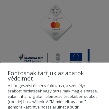
2025-11-12 - Mimi:
Finom volt az étel.
2025-10-05 - Erika:
Többször rendeltünk innen probléma
nélkül de a most rendelt pizzában egy
műanyag darab volt. Kisgyermek is
evett belőle így szerencse hogy nem
lett nagyobb baj.
2025-10-03 - Anita:
Gyors és finom.
Fontosnak tartjuk az adatok
2025-09-17 - :
védelmét
Minden rendben volt
A böngészési élmény fokozása, a személyre
2010-2026 Copyright - Falatozz.hu - Diston-line Kft.
szabott hirdetések vagy tartalmak megjelenítése,
Továbbiak betöltése...
valamint a forgalom elemzése érdekében sütiket
Pizza, gyros, hamburger, menük kedvező áron, egy helyen az összes
(cookie) használunk. A "Mindet elfogadom"
étterem ajánlata.
gombra kattintva hozzájárulhat a sütik