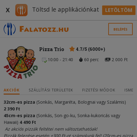
Töltsd le applikációnkat
X
LETÖLTÖM
BELÉPÉS
Pizza Trio
4.7/5 (6000+)
10:00 - 21:40
60 perc
2 000 Ft
AKCIÓK
SZÁLLÍTÁSI TERÜLETEK
FIZETÉSI MÓDOK
ISMER
32cm-es pizza
(Sonkás, Margaréta, Bolognai vagy Szalámis)
2
3
90 Ft
45cm-es pizza
(Sonkás, Son-go-ku, Sonka-kukoricás vagy
Hawaii)
4
490
Ft
Az akciós pizzák feltétei nem változtathatóak!
Pizzák felezése esetén +300 Ft-ot számolunk fel! (20cm-es pizza