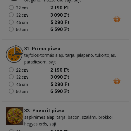
2 190 Ft
22 cm
3 090 Ft
32 cm
5 290 Ft
45 cm
6 590 Ft
50 cm
31. Príma pizza
tejfölös-tormás alap
tarja
jalapeno
tükörtojás
paradicsom
sajt
2 190 Ft
22 cm
3 090 Ft
32 cm
5 290 Ft
45 cm
6 590 Ft
50 cm
32. Favorit pizza
sajtkrémes alap
tarja
bacon
szalámi
brokkoli
hegyes erős
sajt