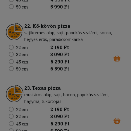
5 990 Ft
50 cm
22. Kő-kövön pizza
sajtkrémes alap
sajt
paprikás szalámi
sonka
hegyes erős
paradicsomkarika
2 190 Ft
22 cm
3 090 Ft
32 cm
5 290 Ft
45 cm
6 590 Ft
50 cm
23. Texas pizza
mustáros alap
sajt
bacon
paprikás szalámi
hagyma
tükörtojás
2 190 Ft
22 cm
3 090 Ft
32 cm
5 290 Ft
45 cm
6 590 Ft