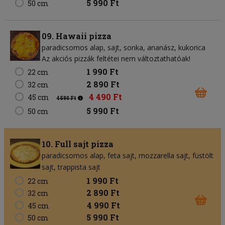
5 990 Ft
50 cm
09. Hawaii pizza
paradicsomos alap
sajt
sonka
ananász
kukorica
Az akciós pizzák feltétei nem változtathatóak!
1 990 Ft
22 cm
2 890 Ft
32 cm
4 490 Ft
45 cm
4 590 Ft
5 990 Ft
50 cm
10. Full sajt pizza
paradicsomos alap
feta sajt
mozzarella sajt
füstölt
sajt
trappista sajt
1 990 Ft
22 cm
2 890 Ft
32 cm
4 990 Ft
45 cm
5 990 Ft
50 cm