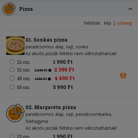
Pizza
Feltétek:
kép
szöveg
01. Sonkás pizza
paradicsomos alap
sajt
sonka
Az akciós pizzák feltétei nem változtathatóak!
1 990 Ft
22 cm
2 390 Ft
32 cm
2 690 Ft
4 490 Ft
45 cm
4 590 Ft
5 990 Ft
50 cm
02. Margaréta pizza
paradicsomos alap
sajt
paradicsomkarika
fokhagyma
Az akciós pizzák feltétei nem változtathatóak!
1 990 Ft
22 cm