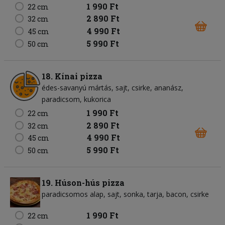
1 990 Ft
22 cm
2 890 Ft
32 cm
4 990 Ft
45 cm
5 990 Ft
50 cm
18. Kínai pizza
édes-savanyú mártás
sajt
csirke
ananász
paradicsom
kukorica
1 990 Ft
22 cm
2 890 Ft
32 cm
4 990 Ft
45 cm
5 990 Ft
50 cm
19. Húson-hús pizza
paradicsomos alap
sajt
sonka
tarja
bacon
csirke
1 990 Ft
22 cm