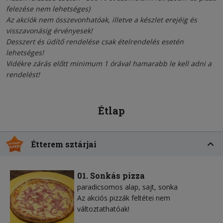
felezése nem lehetséges)
Az akciók nem összevonhatóak, illetve a készlet erejéig és
visszavonásig érvényesek!
Desszert és üdítő rendelése csak ételrendelés esetén
lehetséges!
Vidékre zárás előtt minimum 1 órával hamarabb le kell adni a
rendelést!
Étlap
Étterem sztárjai
01. Sonkás pizza
paradicsomos alap
sajt
sonka
Az akciós pizzák feltétei nem
változtathatóak!