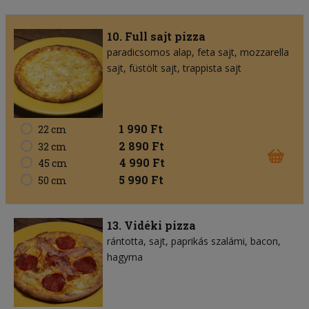
10. Full sajt pizza
paradicsomos alap
feta sajt
mozzarella
sajt
füstölt sajt
trappista sajt
1 990 Ft
22 cm
2 890 Ft
32 cm
4 990 Ft
45 cm
5 990 Ft
50 cm
13. Vidéki pizza
rántotta
sajt
paprikás szalámi
bacon
hagyma