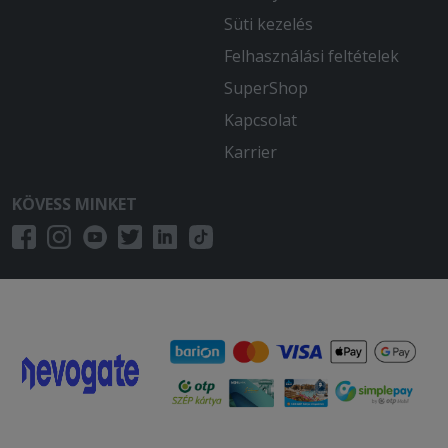
2026-03-14 - László:
Süti kezelés
Életem egyik legjobb pizzája. Puha,
Felhasználási feltételek
vastag tészta, ízletes feltét. Megfelelő
állag. Kicsit a csípős ízt hiányoltam.
SuperShop
Kapcsolat
2026-03-05 - :
A pizza alja nyers, Soha többet innen.
Karrier
2026-02-22 - Krisztián:
KÖVESS MINKET
Nagyon finom volt
2026-01-08 - Veronika:
Hamar megkaptam a rendelést, ami
finom volt.
2025-12-10 - RIGO:
Egyszeruen ossze van dobva a szosznak
semi ize multkor is egetet pizzat
kaptam