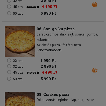
2 890 Ft
32 cm
4 490 Ft
45 cm
4 590 Ft
5 990 Ft
50 cm
06. Son-go-ku pizza
paradicsomos alap
sajt
sonka
gomba
kukorica
Az akciós pizzák feltétei nem
változtathatóak!
1 990 Ft
22 cm
2 890 Ft
32 cm
4 490 Ft
45 cm
4 590 Ft
5 990 Ft
50 cm
08. Csirkés pizza
fokhagymás-tejfölös alap
sajt
csirke