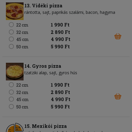
13. Vidéki pizza
rántotta
sajt
paprikás szalámi
bacon
hagyma
1 990 Ft
22 cm
2 890 Ft
32 cm
4 990 Ft
45 cm
5 990 Ft
50 cm
14. Gyros pizza
tzatziki alap
sajt
gyros hús
1 990 Ft
22 cm
2 890 Ft
32 cm
4 990 Ft
45 cm
5 990 Ft
50 cm
15. Mexikói pizza