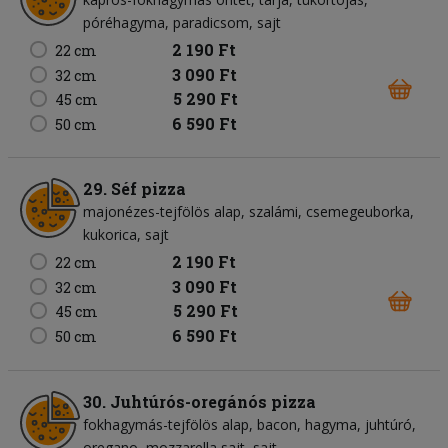
póréhagyma
paradicsom
sajt
2 190 Ft
22 cm
3 090 Ft
32 cm
5 290 Ft
45 cm
6 590 Ft
50 cm
29. Séf pizza
majonézes-tejfölös alap
szalámi
csemegeuborka
kukorica
sajt
2 190 Ft
22 cm
3 090 Ft
32 cm
5 290 Ft
45 cm
6 590 Ft
50 cm
30. Juhtúrós-oregánós pizza
fokhagymás-tejfölös alap
bacon
hagyma
juhtúró
oregano
mozzarella sajt
sajt