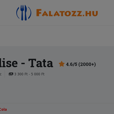
dise
- Tata
4.6/5 (2000+)
c
3 300 Ft - 5 000 Ft
Cola