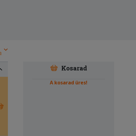
a
Kosarad
A kosarad üres!