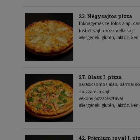
23. Négysajtos pizza
fokhagymás-tejfölös alap
ca
füstölt sajt
mozzarella sajt
allergének: glutén, laktóz, kén-
27. Olasz I. pizza
paradicsomos alap
pármai s
mozzarella sajt
vékony pizzatésztával
allergének: glutén, laktóz, kén-
42. Prémium royal I. pi