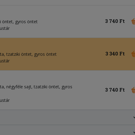
3 740 Ft
i öntet
gyros öntet
mustár
3 340 Ft
áta
tzatziki öntet
gyros öntet
mustár
áta
négyféle sajt
tzatziki öntet
gyros
3 740 Ft
mustár