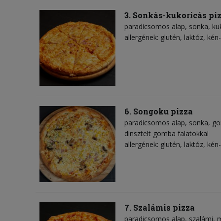
3. Sonkás-kukoricás pi
paradicsomos alap
sonka
ku
allergének: glutén, laktóz, kén-
6. Songoku pizza
paradicsomos alap
sonka
g
dinsztelt gomba falatokkal
allergének: glutén, laktóz, kén
7. Szalámis pizza
paradicsomos alap
szalámi
m