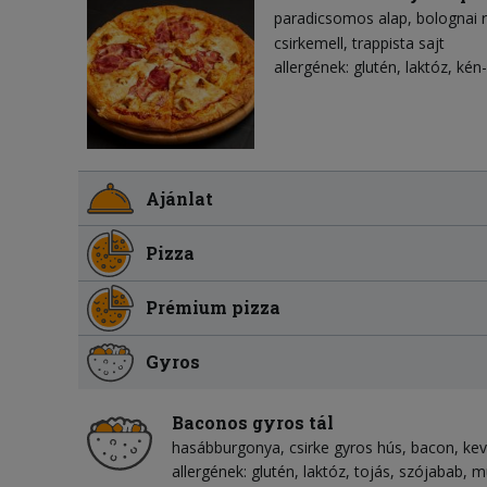
paradicsomos alap
bolognai 
csirkemell
trappista sajt
allergének: glutén, laktóz, kén-
Ajánlat
Pizza
Prémium pizza
Gyros
Baconos gyros tál
hasábburgonya
csirke gyros hús
bacon
kev
allergének: glutén, laktóz, tojás, szójabab, 