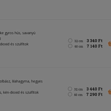
rke gyros hús
savanyú
t
3 340 Ft
32 cm
dioxid és szulfitok
7 140 Ft
60 cm
olbász
lilahagyma
hegyes
3 440 Ft
32 cm
s, kén-dioxid és szulfitok
7 290 Ft
60 cm