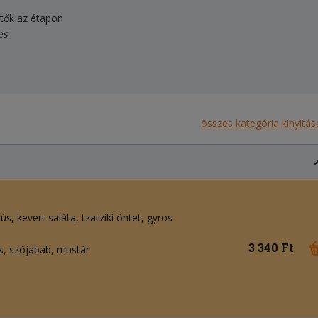
dítők az étapon
es
összes kategória kinyitás
hús
kevert saláta
tzatziki öntet
gyros
3 340 Ft
ás, szójabab, mustár