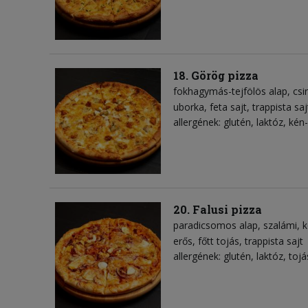
18. Görög pizza
fokhagymás-tejfölös alap
csi
uborka
feta sajt
trappista saj
allergének: glutén, laktóz, kén-
20. Falusi pizza
paradicsomos alap
szalámi
k
erős
főtt tojás
trappista sajt
allergének: glutén, laktóz, tojá