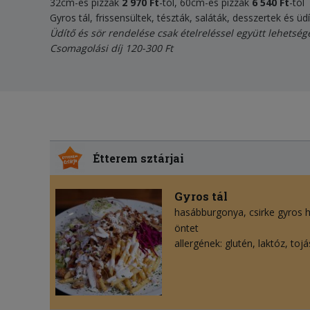
32cm-es pizzák
2 970 Ft
-tól, 60cm-es pizzák
6 540 Ft
-tól
Gyros tál, frissensültek, tészták, saláták, desszertek és ü
Üdítő és sör rendelése csak ételreléssel együtt lehetség
Csomagolási díj 120-300 Ft
Étterem sztárjai
Gyros tál
hasábburgonya
csirke gyros 
öntet
allergének: glutén, laktóz, toj