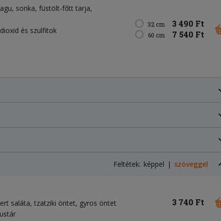
ragu
sonka
füstölt-főtt tarja
3 490 Ft
32 cm
dioxid és szulfitok
7 540 Ft
60 cm
Feltétek:
képpel
szöveggel
3 740 Ft
ert saláta
tzatziki öntet
gyros öntet
mustár