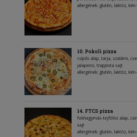
allergének: glutén, laktóz, kén-
10. Pokoli pizza
csípős alap
tarja
szalámi
cse
jalapeno
trappista sajt
allergének: glutén, laktóz, kén-
14. FTCS pizza
fokhagymás-tejfölös alap
csi
sajt
allergének: glutén, laktóz, kén-