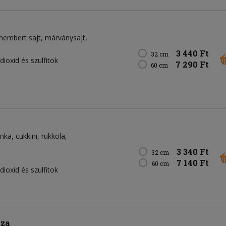
membert sajt
márványsajt
3 440 Ft
32 cm
dioxid és szulfitok
7 290 Ft
60 cm
onka
cukkini
rukkola
3 340 Ft
32 cm
7 140 Ft
60 cm
dioxid és szulfitok
zza