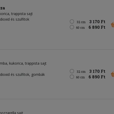
zza
korica
trappista sajt
dioxid és szulfitok
3 170 Ft
32 cm
6 890 Ft
60 cm
omba
kukorica
trappista sajt
3 170 Ft
32 cm
-dioxid és szulfitok, gombák
6 890 Ft
60 cm
ozzarella sajt