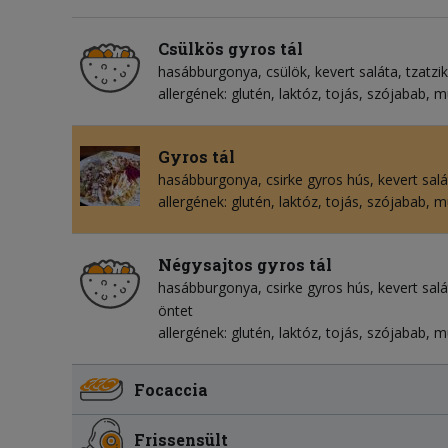
Csülkös gyros tál
hasábburgonya
csülök
kevert saláta
tzatzik
allergének: glutén, laktóz, tojás, szójabab, 
Gyros tál
hasábburgonya
csirke gyros hús
kevert sal
allergének: glutén, laktóz, tojás, szójabab, 
Négysajtos gyros tál
hasábburgonya
csirke gyros hús
kevert sal
öntet
allergének: glutén, laktóz, tojás, szójabab, 
Focaccia
Frissensült