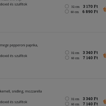
dioxid és szulfitok
3 170 Ft
32 cm
6 890 Ft
60 cm
mege pepperoni paprika
3 340 Ft
32 cm
dioxid és szulfitok
7 140 Ft
60 cm
rkemell
snidling
mozzarella
3 340 Ft
32 cm
dioxid és szulfitok
7 140 Ft
60 cm