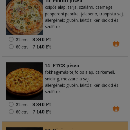
10. Pokoli pizza
csípős alap
tarja
szalámi
csemege
pepperoni paprika
jalapeno
trappista sajt
allergének: glutén, laktóz, kén-dioxid és
szulfitok
3 340 Ft
32 cm
7 140 Ft
60 cm
14. FTCS pizza
fokhagymás-tejfölös alap
csirkemell
snidling
mozzarella sajt
allergének: glutén, laktóz, kén-dioxid és
szulfitok
3 340 Ft
32 cm
7 140 Ft
60 cm