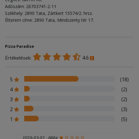
Adószám: 26703741-2-11
Székhely: 2890 Tata, Zártkert 15574/2. hrsz.
Étterem címe: 2890 Tata, Mindszenty tér 17.
Pizza Paradise
4.6
Értékelések:
5
(18)
4
(2)
3
(2)
2
(3)
1
(5)
2026-03-01 - Attila: