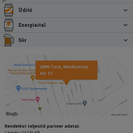
Üdítő
Energiaital
Sör
2890 Tata, Mindszenty
tér 17.
Rendelést teljesítő partner adatai:
Cégnév: GATRI Kft