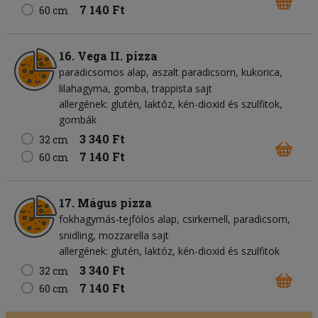
7 140 Ft
60 cm
16. Vega II. pizza
paradicsomos alap
aszalt paradicsom
kukorica
lilahagyma
gomba
trappista sajt
allergének: glutén, laktóz, kén-dioxid és szulfitok,
gombák
3 340 Ft
32 cm
7 140 Ft
60 cm
17. Mágus pizza
fokhagymás-tejfölös alap
csirkemell
paradicsom
snidling
mozzarella sajt
allergének: glutén, laktóz, kén-dioxid és szulfitok
3 340 Ft
32 cm
7 140 Ft
60 cm