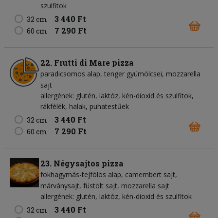
szulfitok
3 440 Ft
32 cm
7 290 Ft
60 cm
22. Frutti di Mare pizza
paradicsomos alap
tenger gyümölcsei
mozzarella
sajt
allergének: glutén, laktóz, kén-dioxid és szulfitok,
rákfélék, halak, puhatestűek
3 440 Ft
32 cm
7 290 Ft
60 cm
23. Négysajtos pizza
fokhagymás-tejfölös alap
camembert sajt
márványsajt
füstölt sajt
mozzarella sajt
allergének: glutén, laktóz, kén-dioxid és szulfitok
3 440 Ft
32 cm