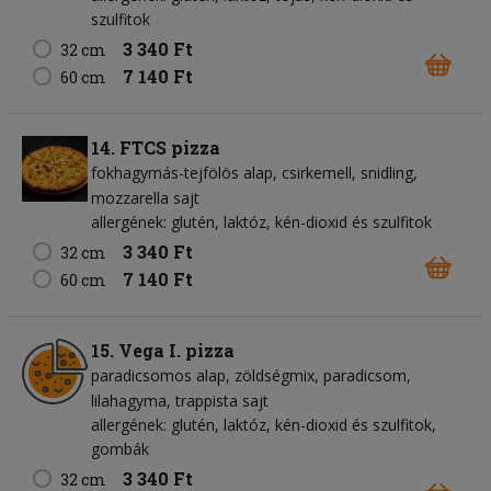
szulfitok
3 340 Ft
32 cm
7 140 Ft
60 cm
14. FTCS pizza
fokhagymás-tejfölös alap
csirkemell
snidling
mozzarella sajt
allergének: glutén, laktóz, kén-dioxid és szulfitok
3 340 Ft
32 cm
7 140 Ft
60 cm
15. Vega I. pizza
paradicsomos alap
zöldségmix
paradicsom
lilahagyma
trappista sajt
allergének: glutén, laktóz, kén-dioxid és szulfitok,
gombák
3 340 Ft
32 cm