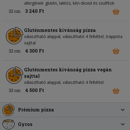
allergének: glutén, laktóz, kén-dioxid és szulfitok
3 240 Ft
32 cm
Gluténmentes kívánság pizza
választható alappal, választható 4 feltéttel, trappista
sajttal
4 300 Ft
32 cm
Gluténmentes kívánság pizza vegán
sajttal
választható alappal, választható 4 feltéttel
4 500 Ft
32 cm
Prémium pizza
Gyros