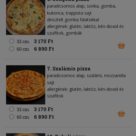
paradicsomos alap
sonka
gomba
kukorica
trappista sajt
dinsztelt gomba falatokkal
allergének: glutén, laktóz, kén-dioxid és
szulfitok, gombák
3 170 Ft
32 cm
6 890 Ft
60 cm
7. Szalámis pizza
paradicsomos alap
szalámi
mozzarella
sajt
allergének: glutén, laktóz, kén-dioxid és
szulfitok
3 170 Ft
32 cm
6 890 Ft
60 cm