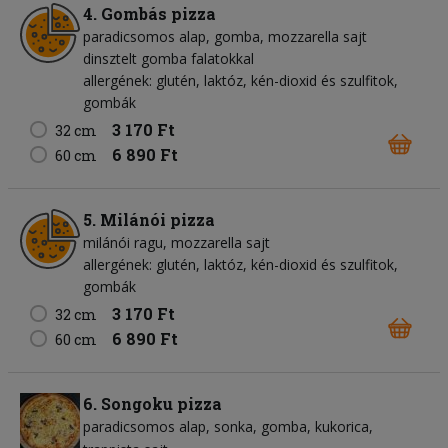
4. Gombás pizza
paradicsomos alap
gomba
mozzarella sajt
dinsztelt gomba falatokkal
allergének: glutén, laktóz, kén-dioxid és szulfitok,
gombák
3 170 Ft
32 cm
6 890 Ft
60 cm
5. Milánói pizza
milánói ragu
mozzarella sajt
allergének: glutén, laktóz, kén-dioxid és szulfitok,
gombák
3 170 Ft
32 cm
6 890 Ft
60 cm
6. Songoku pizza
paradicsomos alap
sonka
gomba
kukorica