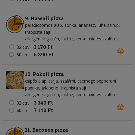
9. Hawaii pizza
paradicsomos alap
sonka
ananász
juharszirup
trappista sajt
allergének: glutén, laktóz, kén-dioxid és szulfitok
3 170 Ft
32 cm
6 890 Ft
60 cm
10. Pokoli pizza
csípős alap
tarja
szalámi
csemege pepperoni
paprika
jalapeno
trappista sajt
allergének: glutén, laktóz, kén-dioxid és szulfitok
3 340 Ft
32 cm
7 140 Ft
60 cm
11. Baconos pizza