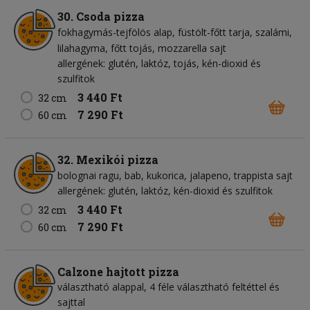
30. Csoda pizza
fokhagymás-tejfölös alap
füstölt-főtt tarja
szalámi
lilahagyma
főtt tojás
mozzarella sajt
allergének: glutén, laktóz, tojás, kén-dioxid és
szulfitok
3 440 Ft
32 cm
7 290 Ft
60 cm
32. Mexikói pizza
bolognai ragu
bab
kukorica
jalapeno
trappista sajt
allergének: glutén, laktóz, kén-dioxid és szulfitok
3 440 Ft
32 cm
7 290 Ft
60 cm
Calzone hajtott pizza
választható alappal, 4 féle választható feltéttel és
sajttal