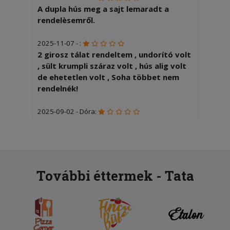
A dupla hús meg a sajt lemaradt a
rendelèsemről.
2025-11-07 - :
2 girosz tálat rendeltem , undorító volt
, sült krumpli száraz volt , hús alig volt
de ehetetlen volt , Soha többet nem
rendelnék!
2025-09-02 - Dóra:
Rossz rendelést kaptunk. Beértünk a
házba, kinyitottuk a dobozt, láttuk,
hogy olyan feltét van a pizzán amit nem
kértünk, próbáltuk hívni a futárt, hátha
csak keveredés, de a telefonja ki volt
További éttermek - Tata
kapcsolva. Az étterem sem vette fel,
mert közben zárás volt...
2025-07-07 - Helga:
A gyros ehetetlen volt,a pizza korom