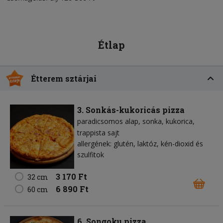
Étlap
Étterem sztárjai
3. Sonkás-kukoricás pizza
paradicsomos alap
sonka
kukorica
trappista sajt
allergének: glutén, laktóz, kén-dioxid és
szulfitok
3 170 Ft
32 cm
6 890 Ft
60 cm
6. Songoku pizza