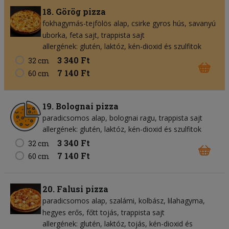
18. Görög pizza
fokhagymás-tejfölös alap
csirke gyros hús
savanyú
uborka
feta sajt
trappista sajt
allergének: glutén, laktóz, kén-dioxid és szulfitok
3 340 Ft
32 cm
7 140 Ft
60 cm
19. Bolognai pizza
paradicsomos alap
bolognai ragu
trappista sajt
allergének: glutén, laktóz, kén-dioxid és szulfitok
3 340 Ft
32 cm
7 140 Ft
60 cm
20. Falusi pizza
paradicsomos alap
szalámi
kolbász
lilahagyma
hegyes erős
főtt tojás
trappista sajt
allergének: glutén, laktóz, tojás, kén-dioxid és