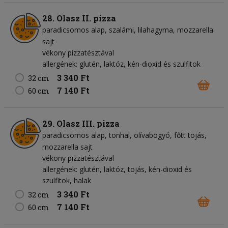
28. Olasz II. pizza
paradicsomos alap
szalámi
lilahagyma
mozzarella
sajt
vékony pizzatésztával
allergének: glutén, laktóz, kén-dioxid és szulfitok
3 340 Ft
32 cm
7 140 Ft
60 cm
29. Olasz III. pizza
paradicsomos alap
tonhal
olívabogyó
főtt tojás
mozzarella sajt
vékony pizzatésztával
allergének: glutén, laktóz, tojás, kén-dioxid és
szulfitok, halak
3 340 Ft
32 cm
7 140 Ft
60 cm