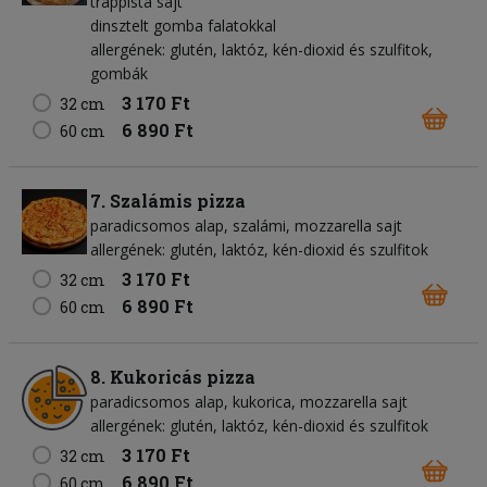
trappista sajt
dinsztelt gomba falatokkal
allergének: glutén, laktóz, kén-dioxid és szulfitok,
gombák
3 170 Ft
32 cm
6 890 Ft
60 cm
7. Szalámis pizza
paradicsomos alap
szalámi
mozzarella sajt
allergének: glutén, laktóz, kén-dioxid és szulfitok
3 170 Ft
32 cm
6 890 Ft
60 cm
8. Kukoricás pizza
paradicsomos alap
kukorica
mozzarella sajt
allergének: glutén, laktóz, kén-dioxid és szulfitok
3 170 Ft
32 cm
6 890 Ft
60 cm