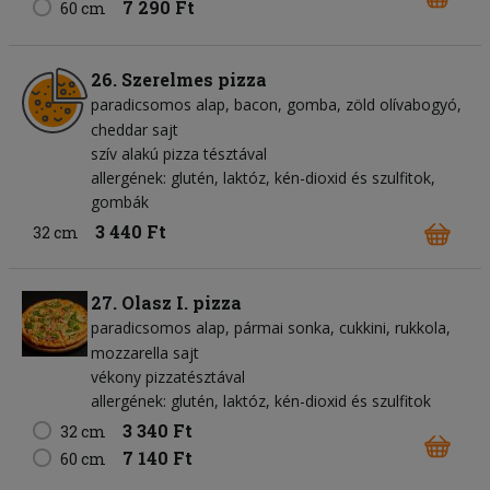
7 290 Ft
60 cm
26. Szerelmes pizza
paradicsomos alap
bacon
gomba
zöld olívabogyó
cheddar sajt
szív alakú pizza tésztával
allergének: glutén, laktóz, kén-dioxid és szulfitok,
gombák
3 440 Ft
32 cm
27. Olasz I. pizza
paradicsomos alap
pármai sonka
cukkini
rukkola
mozzarella sajt
vékony pizzatésztával
allergének: glutén, laktóz, kén-dioxid és szulfitok
3 340 Ft
32 cm
7 140 Ft
60 cm