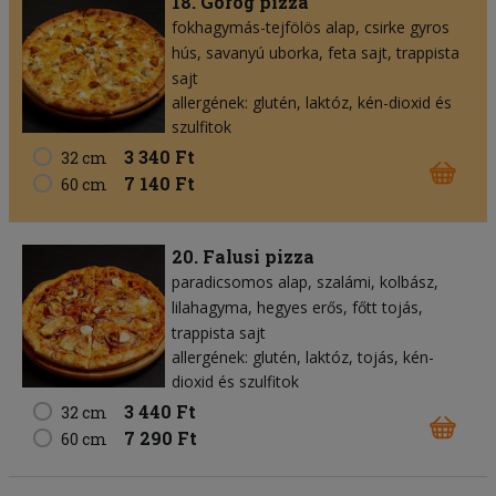
18. Görög pizza
fokhagymás-tejfölös alap
csirke gyros
hús
savanyú uborka
feta sajt
trappista
sajt
allergének: glutén, laktóz, kén-dioxid és
szulfitok
3 340 Ft
32 cm
7 140 Ft
60 cm
20. Falusi pizza
paradicsomos alap
szalámi
kolbász
lilahagyma
hegyes erős
főtt tojás
trappista sajt
allergének: glutén, laktóz, tojás, kén-
dioxid és szulfitok
3 440 Ft
32 cm
7 290 Ft
60 cm