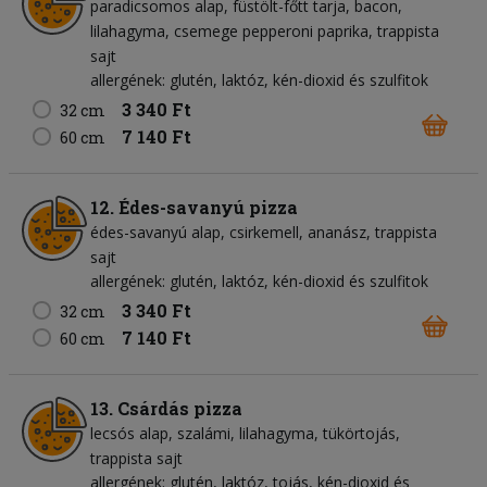
paradicsomos alap
füstölt-főtt tarja
bacon
lilahagyma
csemege pepperoni paprika
trappista
sajt
allergének: glutén, laktóz, kén-dioxid és szulfitok
3 340 Ft
32 cm
7 140 Ft
60 cm
12. Édes-savanyú pizza
édes-savanyú alap
csirkemell
ananász
trappista
sajt
allergének: glutén, laktóz, kén-dioxid és szulfitok
3 340 Ft
32 cm
7 140 Ft
60 cm
13. Csárdás pizza
lecsós alap
szalámi
lilahagyma
tükörtojás
trappista sajt
allergének: glutén, laktóz, tojás, kén-dioxid és