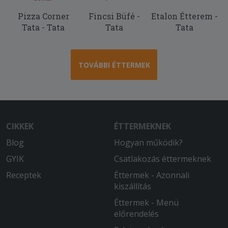
fekete volt és alig volt rajta feltét
Pizza Corner
Fincsi Büfé -
Etalon Étterem -
Tata - Tata
Tata
Tata
TOVÁBBI ÉTTERMEK
CIKKEK
ÉTTERMEKNEK
Blog
Hogyan működik?
GYIK
Csatlakozás éttermeknek
Receptek
Éttermek - Azonnali
kiszállítás
Éttermek - Menü
előrendelés