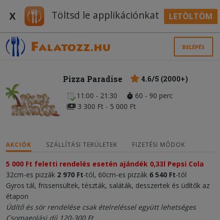
Töltsd le applikációnkat
X
LETÖLTÖM
BELÉPÉS
Pizza Paradise
4.6/5 (2000+)
11:00 - 21:30
60 - 90 perc
3 300 Ft - 5 000 Ft
AKCIÓK
SZÁLLÍTÁSI TERÜLETEK
FIZETÉSI MÓDOK
5 000 Ft feletti rendelés esetén ajándék 0,33l Pepsi Cola
32cm-es pizzák
2 970 Ft
-tól, 60cm-es pizzák
6 540 Ft
-tól
Gyros tál, frissensültek, tészták, saláták, desszertek és üdítők az
étapon
Üdítő és sör rendelése csak ételreléssel együtt lehetséges
Csomagolási díj 120-300 Ft