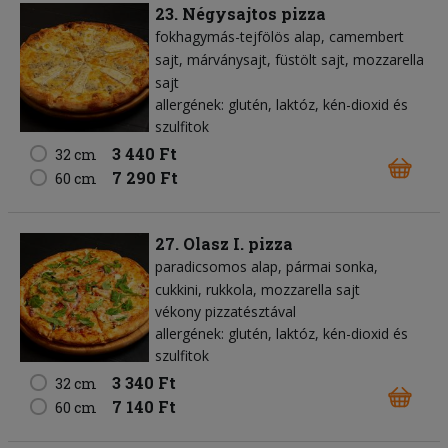
23. Négysajtos pizza
fokhagymás-tejfölös alap
camembert
sajt
márványsajt
füstölt sajt
mozzarella
sajt
allergének: glutén, laktóz, kén-dioxid és
szulfitok
3 440 Ft
32 cm
7 290 Ft
60 cm
27. Olasz I. pizza
paradicsomos alap
pármai sonka
cukkini
rukkola
mozzarella sajt
vékony pizzatésztával
allergének: glutén, laktóz, kén-dioxid és
szulfitok
3 340 Ft
32 cm
7 140 Ft
60 cm