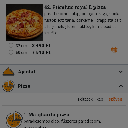
42. Prémium royal I. pizza
paradicsomos alap
bolognai ragu
sonka
füstölt-főtt tarja
csirkemell
trappista sajt
allergének: glutén, laktóz, kén-dioxid és
szulfitok
3 490 Ft
32 cm
7 540 Ft
60 cm
Ajánlat
Pizza
Feltétek:
kép
szöveg
1. Margharita pizza
paradicsomos alap
fűszeres paradicsom
mozzarella sajt