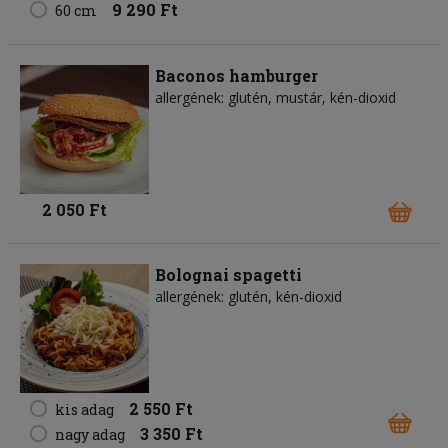
9 290 Ft
60 cm
Baconos hamburger
allergének: glutén, mustár, kén-dioxid
2 050 Ft
Bolognai spagetti
allergének: glutén, kén-dioxid
2 550 Ft
kis adag
3 350 Ft
nagy adag