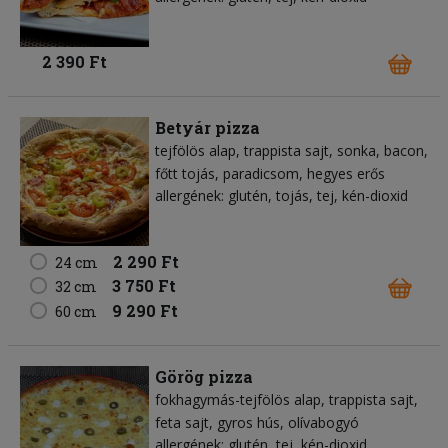
2 390 Ft
Betyár pizza
tejfölös alap
trappista sajt
sonka
bacon
főtt tojás
paradicsom
hegyes erős
allergének: glutén, tojás, tej, kén-dioxid
2 290 Ft
24 cm
3 750 Ft
32 cm
9 290 Ft
60 cm
Görög pizza
fokhagymás-tejfölös alap
trappista sajt
feta sajt
gyros hús
olívabogyó
allergének: glutén, tej, kén-dioxid