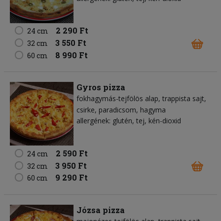
2 290 Ft
24 cm
3 550 Ft
32 cm
8 990 Ft
60 cm
Gyros pizza
fokhagymás-tejfölös alap
trappista sajt
csirke
paradicsom
hagyma
allergének: glutén, tej, kén-dioxid
2 590 Ft
24 cm
3 950 Ft
32 cm
9 290 Ft
60 cm
Józsa pizza