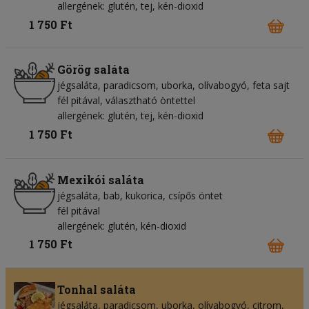
allergének: glutén, tej, kén-dioxid
1 750 Ft
Görög saláta
jégsaláta
paradicsom
uborka
olívabogyó
feta sajt
fél pitával, választható öntettel
allergének: glutén, tej, kén-dioxid
1 750 Ft
Mexikói saláta
jégsaláta
bab
kukorica
csípős öntet
fél pitával
allergének: glutén, kén-dioxid
1 750 Ft
Tonhal saláta
jégsaláta
paradicsom
uborka
olívabogyó
citrom