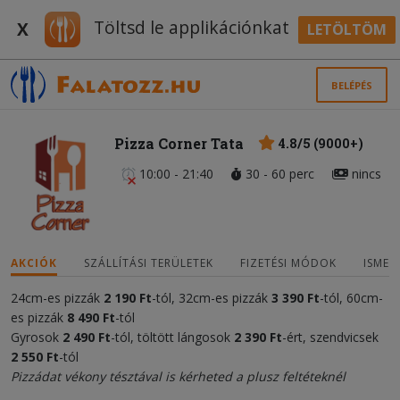
Töltsd le applikációnkat
X
LETÖLTÖM
BELÉPÉS
Pizza Corner Tata
4.8/5 (9000+)
10:00 - 21:40
30 - 60 perc
nincs
AKCIÓK
SZÁLLÍTÁSI TERÜLETEK
FIZETÉSI MÓDOK
ISMER
24cm-es pizzák
2
190 Ft
-tól, 32cm-es pizzák
3 390 Ft
-tól, 60cm-
es pizzák
8 490 Ft
-tól
Gyrosok
2 490 Ft
-tól, töltött lángosok
2 390 Ft
-ért, szendvicsek
2 550 Ft
-tól
Pizzádat vékony tésztával is kérheted a plusz feltéteknél