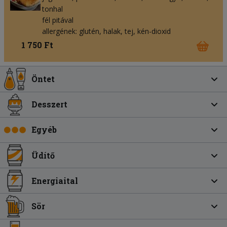
tonhal
fél pitával
allergének: glutén, halak, tej, kén-dioxid
1 750 Ft
Öntet
Desszert
Egyéb
Üdítő
Energiaital
Sör