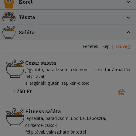
Köret
Tészta
Saláta
Feltétek:
kép
szöveg
Cézár saláta
jégsaláta
paradicsom
csirkemellcsíkok
tartármártás
fél pitával
allergének: glutén, tej, kén-dioxid
1 750 Ft
Fitness saláta
jégsaláta
paradicsom
uborka
káposzta
csirkemellcsíkok
fél pitával, választható öntettel