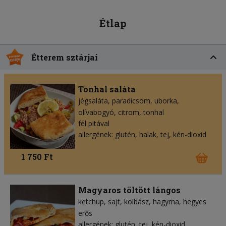
Étlap
Étterem sztárjai
Tonhal saláta
jégsaláta
paradicsom
uborka
olívabogyó
citrom
tonhal
fél pitával
allergének: glutén, halak, tej, kén-dioxid
1 750 Ft
Magyaros töltött lángos
ketchup
sajt
kolbász
hagyma
hegyes
erős
allergének: glutén, tej, kén-dioxid