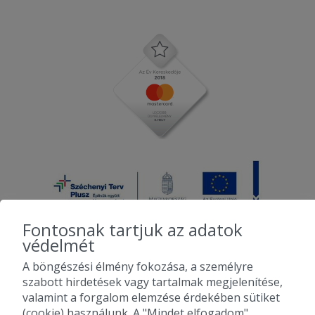
Fontosnak tartjuk az adatok
védelmét
A böngészési élmény fokozása, a személyre
2010-2026 Copyright - Falatozz.hu - Diston-line Kft.
szabott hirdetések vagy tartalmak megjelenítése,
valamint a forgalom elemzése érdekében sütiket
Pizza, gyros, hamburger, menük kedvező áron, egy helyen az összes
(cookie) használunk. A "Mindet elfogadom"