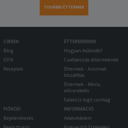
Igen
TOVÁBBI ÉTTERMEK
2026-01-14 - :
Nagyon finom volt, időben ideért. A
futár nagyon rendes volt
2026-01-11 - Gergely:
CIKKEK
ÉTTERMEKNEK
Gyors kiszállítás volt (60 perc a várható
Blog
Hogyan működik?
90 helyett). a pizza a megszokott
Corner minőség, 5
GYIK
Csatlakozás éttermeknek
Receptek
Éttermek - Azonnali
2025-12-12 - Tiborné:
kiszállítás
Finom volt.
Éttermek - Menü
2025-12-05 - Zsolt:
előrendelés
Mindíg nagyon finom a pizza és
Falatozz logó csomag
lehetőségekhez képest gyors a
kiszállítás.
FIÓKOD
INFORMÁCIÓ
Bejelentkezés
Adatvédelem
2025-11-03 - Krisztián:
Regisztráció
Fogyasztói Értékelési
Finom ételek gyors és udvarias