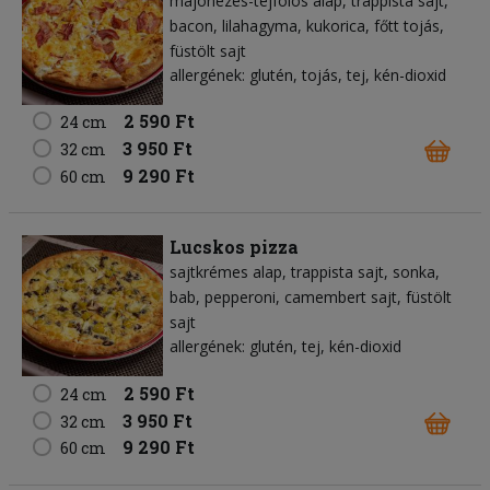
majonézes-tejfölös alap
trappista sajt
bacon
lilahagyma
kukorica
főtt tojás
füstölt sajt
allergének: glutén, tojás, tej, kén-dioxid
2 590 Ft
24 cm
3 950 Ft
32 cm
9 290 Ft
60 cm
Lucskos pizza
sajtkrémes alap
trappista sajt
sonka
bab
pepperoni
camembert sajt
füstölt
sajt
allergének: glutén, tej, kén-dioxid
2 590 Ft
24 cm
3 950 Ft
32 cm
9 290 Ft
60 cm