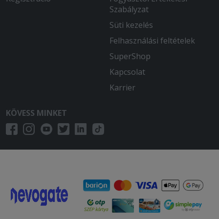
Szabályzat
kiszállítás.
Süti kezelés
2025-11-02 - Zoltán:
Felhasználási feltételek
A pizzák finomak, kiszállítás is gyors
volt.
SuperShop
Kapcsolat
2025-08-17 - :
Minden rendben volt az étel is finom
Karrier
volt és a kiszállítás is gyors volt.
KÖVESS MINKET
2025-07-26 - Norbert:
Meg vagyok elégedve! Köszönöm
2025-07-22 - :
Csak innen rendelünk már .Sosem
csalòdtunk ! A pizza isteni Ajánlom
mindenkinek!