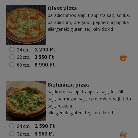
Olasz pizza
paradicsomos alap
trappista sajt
sonka
paradicsom
oregano
pepperoni paprika
allergének: glutén, tej, kén-dioxid
2 290 Ft
24 cm
3 550 Ft
32 cm
8 990 Ft
60 cm
Sajtmánia pizza
sajtkrémes alap
trappista sajt
füstölt
sajt
parmezán sajt
camembert sajt
feta
sajt
rukkola
allergének: glutén, tej, kén-dioxid
2 590 Ft
24 cm
3 950 Ft
32 cm