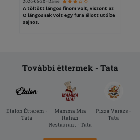
2026-06-20 - Dániel:
A töltött lángos finom volt, viszont az
O lángosnak volt egy fura állott utóíze
sajnos.
2026-06-14 - Ákos:
Finom volt minden!
2026-05-15 - Gábor:
A görög pizzán voltak nyersebb csirkés
További éttermek - Tata
falatok, jó lett volna ha jobban átsütik.
2026-04-15 - Márk:
Nagyon finom minden, csak egy feltét
le maradt a pizzáról
Etalon Étterem -
Mamma Mia
Pizza Varázs -
2026-03-18 - Emília:
Tata
Italian
Tata
5 mint mindíg
Restaurant - Tata
2026-01-23 - János: