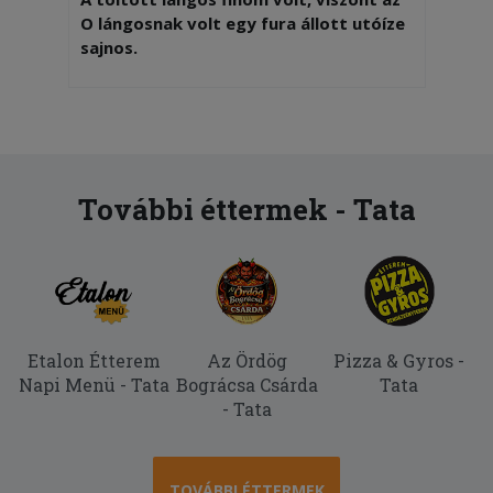
O lángosnak volt egy fura állott utóíze
sajnos.
2026-06-14 - Ákos:
Finom volt minden!
2026-05-15 - Gábor:
A görög pizzán voltak nyersebb csirkés
További éttermek - Tata
falatok, jó lett volna ha jobban átsütik.
2026-04-15 - Márk:
Nagyon finom minden, csak egy feltét
le maradt a pizzáról
Etalon Étterem
Az Ördög
Pizza & Gyros -
2026-03-18 - Emília:
Napi Menü - Tata
Bográcsa Csárda
Tata
5 mint mindíg
- Tata
2026-01-23 - János:
Igen
TOVÁBBI ÉTTERMEK