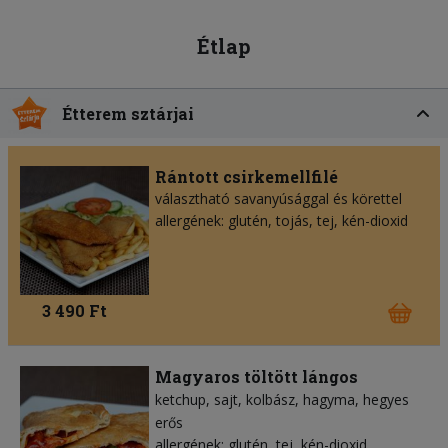
Étlap
Étterem sztárjai
Rántott csirkemellfilé
választható savanyúsággal és körettel
allergének: glutén, tojás, tej, kén-dioxid
3 490 Ft
Magyaros töltött lángos
ketchup
sajt
kolbász
hagyma
hegyes
erős
allergének: glutén, tej, kén-dioxid