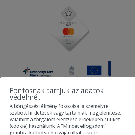
Fontosnak tartjuk az adatok
védelmét
A böngészési élmény fokozása, a személyre
2010-2026 Copyright - Falatozz.hu - Diston-line Kft.
szabott hirdetések vagy tartalmak megjelenítése,
valamint a forgalom elemzése érdekében sütiket
Pizza, gyros, hamburger, menük kedvező áron, egy helyen az összes
(cookie) használunk. A "Mindet elfogadom"
étterem ajánlata.
gombra kattintva hozzájárulhat a sütik