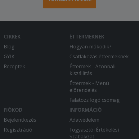
2026-01-14 - :
Nagyon finom volt, időben ideért. A
futár nagyon rendes volt
2026-01-11 - Gergely:
CIKKEK
ÉTTERMEKNEK
Gyors kiszállítás volt (60 perc a várható
Blog
Hogyan működik?
90 helyett). a pizza a megszokott
Corner minőség, 5
GYIK
Csatlakozás éttermeknek
Receptek
Éttermek - Azonnali
2025-12-12 - Tiborné:
kiszállítás
Finom volt.
Éttermek - Menü
2025-12-05 - Zsolt:
előrendelés
Mindíg nagyon finom a pizza és
Falatozz logó csomag
lehetőségekhez képest gyors a
kiszállítás.
FIÓKOD
INFORMÁCIÓ
Bejelentkezés
Adatvédelem
2025-11-03 - Krisztián:
Regisztráció
Fogyasztói Értékelési
Finom ételek gyors és udvarias
Szabályzat
kiszállítás.