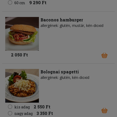
9 290 Ft
60 cm
Baconos hamburger
allergének: glutén, mustár, kén-dioxid
2 050 Ft
Bolognai spagetti
allergének: glutén, kén-dioxid
2 550 Ft
kis adag
3 350 Ft
nagy adag