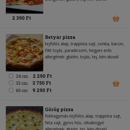
2 390 Ft
Betyár pizza
tejfölös alap
trappista sajt
sonka
bacon
főtt tojás
paradicsom
hegyes erős
allergének: glutén, tojás, tej, kén-dioxid
2 290 Ft
24 cm
3 750 Ft
32 cm
9 290 Ft
60 cm
Görög pizza
fokhagymás-tejfölös alap
trappista sajt
feta sajt
gyros hús
olívabogyó
allergének: glutén, tej, kén-dioxid