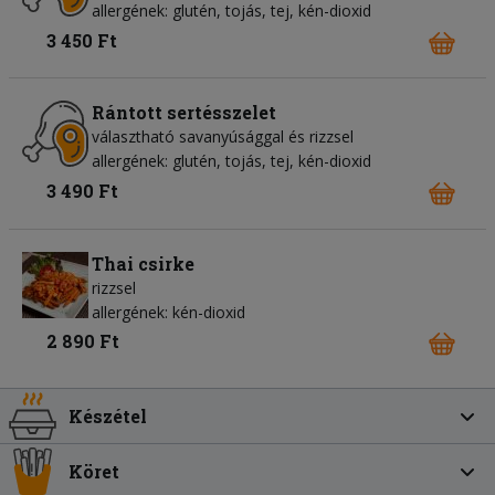
allergének: glutén, tojás, tej, kén-dioxid
3 450 Ft
Rántott sertésszelet
választható savanyúsággal és rizzsel
allergének: glutén, tojás, tej, kén-dioxid
3 490 Ft
Thai csirke
rizzsel
allergének: kén-dioxid
2 890 Ft
Készétel
Köret