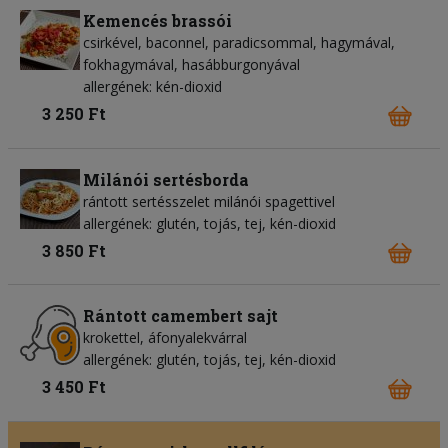
Kemencés brassói
csirkével, baconnel, paradicsommal, hagymával,
fokhagymával, hasábburgonyával
allergének: kén-dioxid
3 250 Ft
Milánói sertésborda
rántott sertésszelet milánói spagettivel
allergének: glutén, tojás, tej, kén-dioxid
3 850 Ft
Rántott camembert sajt
krokettel, áfonyalekvárral
allergének: glutén, tojás, tej, kén-dioxid
3 450 Ft