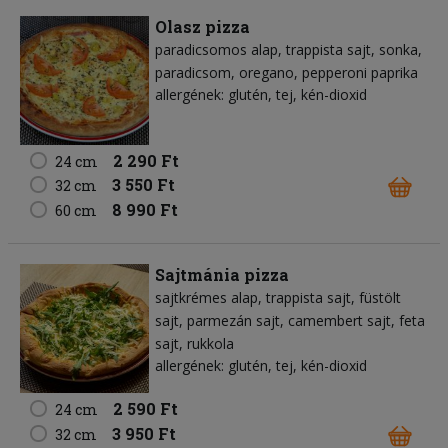
Olasz pizza
paradicsomos alap
trappista sajt
sonka
paradicsom
oregano
pepperoni paprika
allergének: glutén, tej, kén-dioxid
2 290 Ft
24 cm
3 550 Ft
32 cm
8 990 Ft
60 cm
Sajtmánia pizza
sajtkrémes alap
trappista sajt
füstölt
sajt
parmezán sajt
camembert sajt
feta
sajt
rukkola
allergének: glutén, tej, kén-dioxid
2 590 Ft
24 cm
3 950 Ft
32 cm