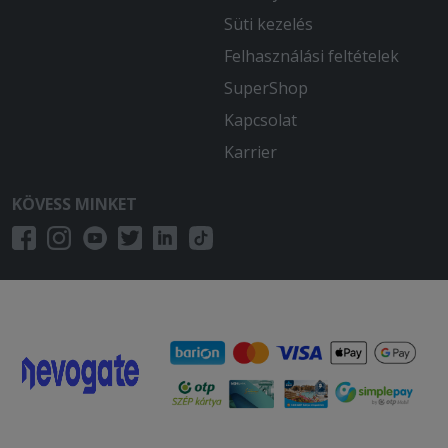
Süti kezelés
2025-11-02 - Zoltán:
Felhasználási feltételek
A pizzák finomak, kiszállítás is gyors
volt.
SuperShop
Kapcsolat
2025-08-17 - :
Minden rendben volt az étel is finom
Karrier
volt és a kiszállítás is gyors volt.
KÖVESS MINKET
2025-07-26 - Norbert:
Meg vagyok elégedve! Köszönöm
2025-07-22 - :
Csak innen rendelünk már .Sosem
csalòdtunk ! A pizza isteni Ajánlom
mindenkinek!