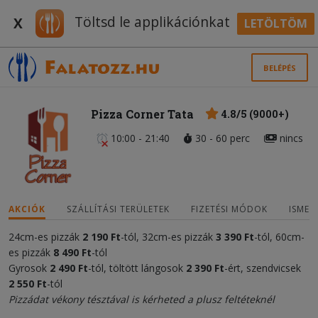
Töltsd le applikációnkat
X
LETÖLTÖM
BELÉPÉS
Pizza Corner Tata
4.8/5 (9000+)
10:00 - 21:40
30 - 60 perc
nincs
AKCIÓK
SZÁLLÍTÁSI TERÜLETEK
FIZETÉSI MÓDOK
ISMER
24cm-es pizzák
2
190 Ft
-tól, 32cm-es pizzák
3 390 Ft
-tól, 60cm-
es pizzák
8 490 Ft
-tól
Gyrosok
2 490 Ft
-tól, töltött lángosok
2 390 Ft
-ért, szendvicsek
2 550 Ft
-tól
Pizzádat vékony tésztával is kérheted a plusz feltéteknél