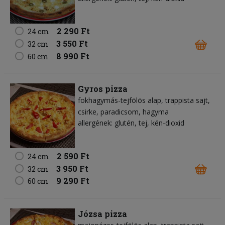
2 290 Ft
24 cm
3 550 Ft
32 cm
8 990 Ft
60 cm
Gyros pizza
fokhagymás-tejfölös alap
trappista sajt
csirke
paradicsom
hagyma
allergének: glutén, tej, kén-dioxid
2 590 Ft
24 cm
3 950 Ft
32 cm
9 290 Ft
60 cm
Józsa pizza