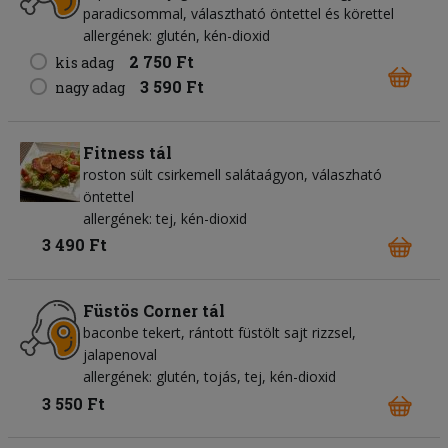
paradicsommal, választható öntettel és körettel
allergének: glutén, kén-dioxid
2 750 Ft
kis adag
3 590 Ft
nagy adag
Fitness tál
roston sült csirkemell salátaágyon, válaszható
öntettel
allergének: tej, kén-dioxid
3 490 Ft
Füstös Corner tál
baconbe tekert, rántott füstölt sajt rizzsel,
jalapenoval
allergének: glutén, tojás, tej, kén-dioxid
3 550 Ft