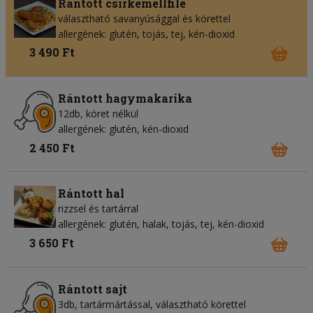
Rántott csirkemellfilé
választható savanyúsággal és körettel
allergének: glutén, tojás, tej, kén-dioxid
3 490 Ft
Rántott hagymakarika
12db, köret nélkül
allergének: glutén, kén-dioxid
2 450 Ft
Rántott hal
rizzsel és tartárral
allergének: glutén, halak, tojás, tej, kén-dioxid
3 650 Ft
Rántott sajt
3db, tartármártással, választható körettel