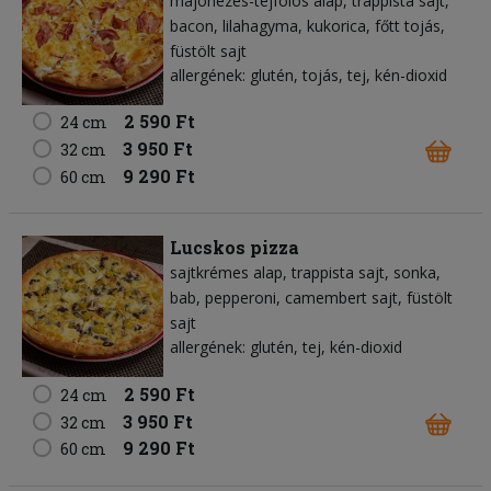
majonézes-tejfölös alap
trappista sajt
bacon
lilahagyma
kukorica
főtt tojás
füstölt sajt
allergének: glutén, tojás, tej, kén-dioxid
2 590 Ft
24 cm
3 950 Ft
32 cm
9 290 Ft
60 cm
Lucskos pizza
sajtkrémes alap
trappista sajt
sonka
bab
pepperoni
camembert sajt
füstölt
sajt
allergének: glutén, tej, kén-dioxid
2 590 Ft
24 cm
3 950 Ft
32 cm
9 290 Ft
60 cm