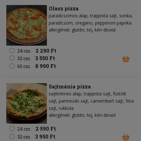
Olasz pizza
paradicsomos alap
trappista sajt
sonka
paradicsom
oregano
pepperoni paprika
allergének: glutén, tej, kén-dioxid
2 290 Ft
24 cm
3 550 Ft
32 cm
8 990 Ft
60 cm
Sajtmánia pizza
sajtkrémes alap
trappista sajt
füstölt
sajt
parmezán sajt
camembert sajt
feta
sajt
rukkola
allergének: glutén, tej, kén-dioxid
2 590 Ft
24 cm
3 950 Ft
32 cm