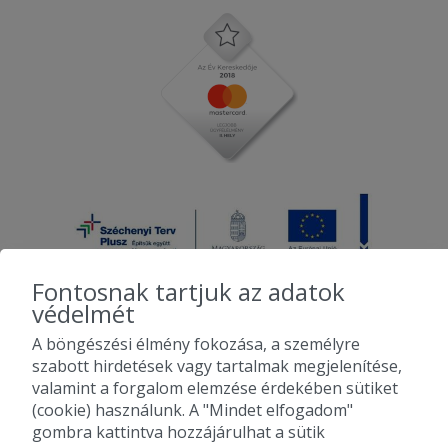
Fontosnak tartjuk az adatok
védelmét
A böngészési élmény fokozása, a személyre
2010-2026 Copyright - Falatozz.hu - Diston-line Kft.
szabott hirdetések vagy tartalmak megjelenítése,
valamint a forgalom elemzése érdekében sütiket
Pizza, gyros, hamburger, menük kedvező áron, egy helyen az összes
(cookie) használunk. A "Mindet elfogadom"
étterem ajánlata.
gombra kattintva hozzájárulhat a sütik