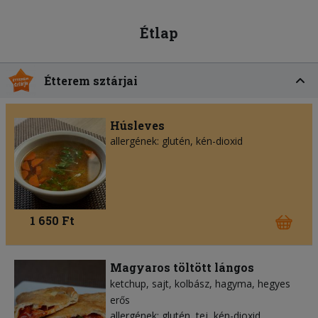
Étlap
Étterem sztárjai
Húsleves
allergének: glutén, kén-dioxid
1 650 Ft
Magyaros töltött lángos
ketchup
sajt
kolbász
hagyma
hegyes
erős
allergének: glutén, tej, kén-dioxid