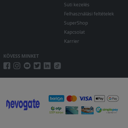
Süti kezelés
2025-11-02 - Zoltán:
Felhasználási feltételek
A pizzák finomak, kiszállítás is gyors
volt.
SuperShop
Kapcsolat
2025-08-17 - :
Minden rendben volt az étel is finom
Karrier
volt és a kiszállítás is gyors volt.
KÖVESS MINKET
2025-07-26 - Norbert:
Meg vagyok elégedve! Köszönöm
2025-07-22 - :
Csak innen rendelünk már .Sosem
csalòdtunk ! A pizza isteni Ajánlom
mindenkinek!