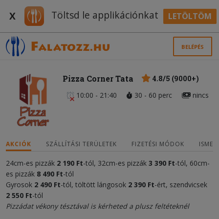
Töltsd le applikációnkat
X
LETÖLTÖM
BELÉPÉS
Pizza Corner Tata
4.8/5 (9000+)
10:00 - 21:40
30 - 60 perc
nincs
AKCIÓK
SZÁLLÍTÁSI TERÜLETEK
FIZETÉSI MÓDOK
ISMER
24cm-es pizzák
2
190 Ft
-tól, 32cm-es pizzák
3 390 Ft
-tól, 60cm-
es pizzák
8 490 Ft
-tól
Gyrosok
2 490 Ft
-tól, töltött lángosok
2 390 Ft
-ért, szendvicsek
2 550 Ft
-tól
Pizzádat vékony tésztával is kérheted a plusz feltéteknél