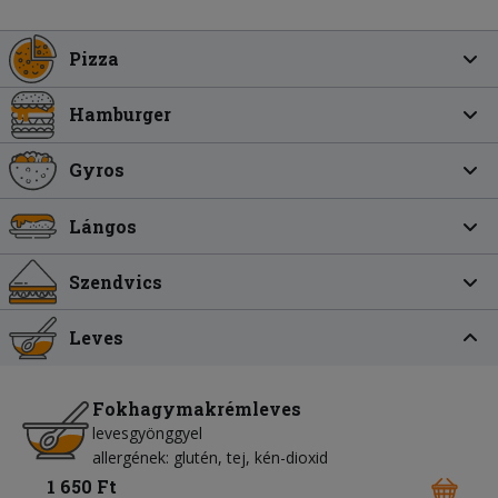
Pizza
Hamburger
Gyros
Lángos
Szendvics
Leves
Fokhagymakrémleves
levesgyönggyel
allergének: glutén, tej, kén-dioxid
1 650 Ft