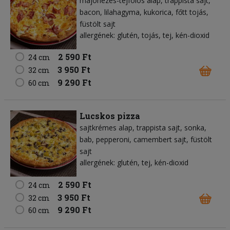
majonézes-tejfölös alap
trappista sajt
bacon
lilahagyma
kukorica
főtt tojás
füstölt sajt
allergének: glutén, tojás, tej, kén-dioxid
2 590 Ft
24 cm
3 950 Ft
32 cm
9 290 Ft
60 cm
Lucskos pizza
sajtkrémes alap
trappista sajt
sonka
bab
pepperoni
camembert sajt
füstölt
sajt
allergének: glutén, tej, kén-dioxid
2 590 Ft
24 cm
3 950 Ft
32 cm
9 290 Ft
60 cm