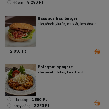
9 290 Ft
60 cm
Baconos hamburger
allergének: glutén, mustár, kén-dioxid
2 050 Ft
Bolognai spagetti
allergének: glutén, kén-dioxid
2 550 Ft
kis adag
3 350 Ft
nagy adag