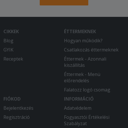
2026-01-14 - :
Nagyon finom volt, időben ideért. A
futár nagyon rendes volt
2026-01-11 - Gergely:
CIKKEK
ÉTTERMEKNEK
Gyors kiszállítás volt (60 perc a várható
Blog
Hogyan működik?
90 helyett). a pizza a megszokott
Corner minőség, 5
GYIK
Csatlakozás éttermeknek
Receptek
Éttermek - Azonnali
2025-12-12 - Tiborné:
kiszállítás
Finom volt.
Éttermek - Menü
2025-12-05 - Zsolt:
előrendelés
Mindíg nagyon finom a pizza és
Falatozz logó csomag
lehetőségekhez képest gyors a
kiszállítás.
FIÓKOD
INFORMÁCIÓ
Bejelentkezés
Adatvédelem
2025-11-03 - Krisztián:
Regisztráció
Fogyasztói Értékelési
Finom ételek gyors és udvarias
Szabályzat
kiszállítás.