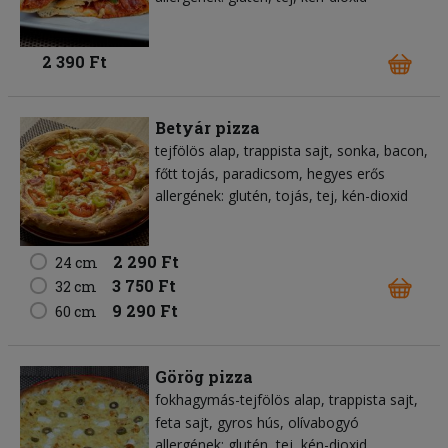
2 390 Ft
Betyár pizza
tejfölös alap
trappista sajt
sonka
bacon
főtt tojás
paradicsom
hegyes erős
allergének: glutén, tojás, tej, kén-dioxid
2 290 Ft
24 cm
3 750 Ft
32 cm
9 290 Ft
60 cm
Görög pizza
fokhagymás-tejfölös alap
trappista sajt
feta sajt
gyros hús
olívabogyó
allergének: glutén, tej, kén-dioxid