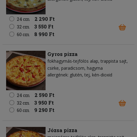
2 290 Ft
24 cm
3 550 Ft
32 cm
8 990 Ft
60 cm
Gyros pizza
fokhagymás-tejfölös alap
trappista sajt
csirke
paradicsom
hagyma
allergének: glutén, tej, kén-dioxid
2 590 Ft
24 cm
3 950 Ft
32 cm
9 290 Ft
60 cm
Józsa pizza