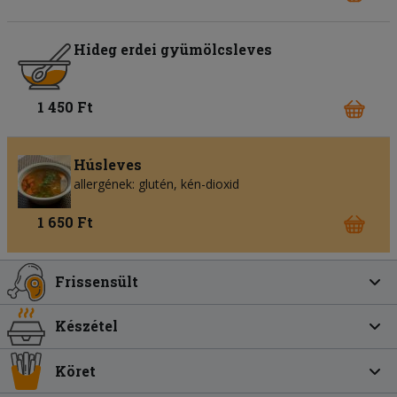
Hideg erdei gyümölcsleves
1 450 Ft
Húsleves
allergének: glutén, kén-dioxid
1 650 Ft
Frissensült
Készétel
Köret