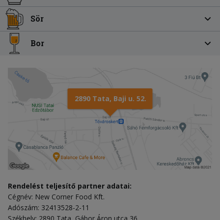
Sör
Bor
2890 Tata, Baji u. 52.
Rendelést teljesítő partner adatai:
Cégnév: New Corner Food Kft.
Adószám: 32413528-2-11
Székhely: 2890 Tata, Gábor Áron utca 36.