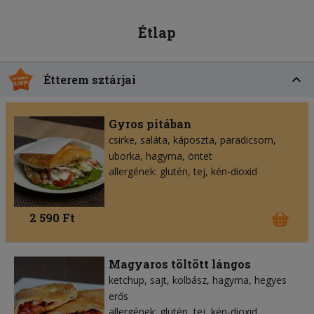
Étlap
Étterem sztárjai
Gyros pitában
csirke
saláta
káposzta
paradicsom
uborka
hagyma
öntet
allergének: glutén, tej, kén-dioxid
2 590 Ft
Magyaros töltött lángos
ketchup
sajt
kolbász
hagyma
hegyes
erős
allergének: glutén, tej, kén-dioxid