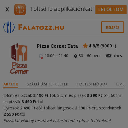
Töltsd le applikációnkat
X
LETÖLTÖM
BELÉPÉS
Pizza Corner Tata
4.8/5 (9000+)
10:00 - 21:40
30 - 60 perc
nincs
AKCIÓK
SZÁLLÍTÁSI TERÜLETEK
FIZETÉSI MÓDOK
ISMER
24cm-es pizzák
2
190 Ft
-tól, 32cm-es pizzák
3 390 Ft
-tól, 60cm-
es pizzák
8 490 Ft
-tól
Gyrosok
2 490 Ft
-tól, töltött lángosok
2 390 Ft
-ért, szendvicsek
2 550 Ft
-tól
Pizzádat vékony tésztával is kérheted a plusz feltéteknél