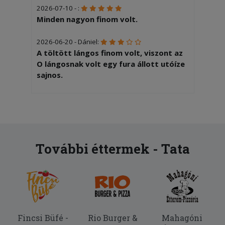
2026-07-10 - :
Minden nagyon finom volt.
2026-06-20 - Dániel:
A töltött lángos finom volt, viszont az
O lángosnak volt egy fura állott utóíze
sajnos.
2026-06-14 - Ákos:
Finom volt minden!
2026-05-15 - Gábor:
A görög pizzán voltak nyersebb csirkés
További éttermek - Tata
falatok, jó lett volna ha jobban átsütik.
2026-04-15 - Márk:
Nagyon finom minden, csak egy feltét
le maradt a pizzáról
Fincsi Büfé -
Rio Burger &
Mahagóni
2026-03-18 - Emília: