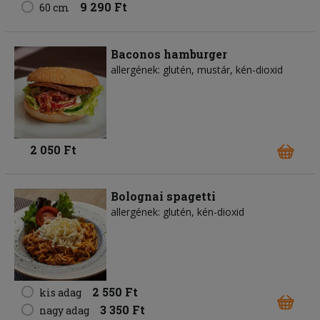
9 290 Ft
60 cm
Baconos hamburger
allergének: glutén, mustár, kén-dioxid
2 050 Ft
Bolognai spagetti
allergének: glutén, kén-dioxid
2 550 Ft
kis adag
3 350 Ft
nagy adag