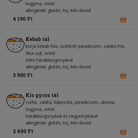
hagyma
öntet
allergének: glutén, tej, kén-dioxid
4 190 Ft
Kebab tál
borjú kebab hús
szárított paradicsom
saláta mix
feta sajt
öntet
édes hasábburgonyával
allergének: glutén, tej, kén-dioxid
3 950 Ft
Kis gyros tál
csirke
saláta
káposzta
paradicsom
uborka
hagyma
öntet
hasábburgonyával és negyed pitával
allergének: glutén, tej, kén-dioxid
2 690 Ft