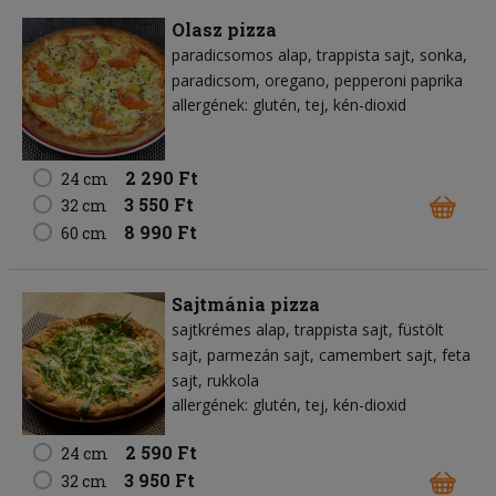
Olasz pizza
paradicsomos alap
trappista sajt
sonka
paradicsom
oregano
pepperoni paprika
allergének: glutén, tej, kén-dioxid
2 290 Ft
24 cm
3 550 Ft
32 cm
8 990 Ft
60 cm
Sajtmánia pizza
sajtkrémes alap
trappista sajt
füstölt
sajt
parmezán sajt
camembert sajt
feta
sajt
rukkola
allergének: glutén, tej, kén-dioxid
2 590 Ft
24 cm
3 950 Ft
32 cm