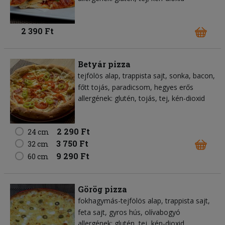
2 390 Ft
Betyár pizza
tejfölös alap
trappista sajt
sonka
bacon
főtt tojás
paradicsom
hegyes erős
allergének: glutén, tojás, tej, kén-dioxid
2 290 Ft
24 cm
3 750 Ft
32 cm
9 290 Ft
60 cm
Görög pizza
fokhagymás-tejfölös alap
trappista sajt
feta sajt
gyros hús
olívabogyó
allergének: glutén, tej, kén-dioxid