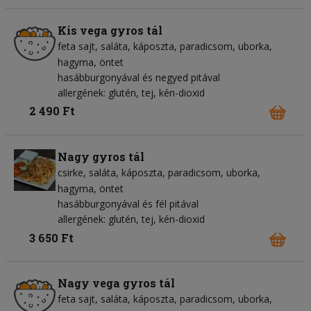
Kis vega gyros tál
feta sajt
saláta
káposzta
paradicsom
uborka
hagyma
öntet
hasábburgonyával és negyed pitával
allergének: glutén, tej, kén-dioxid
2 490 Ft
Nagy gyros tál
csirke
saláta
káposzta
paradicsom
uborka
hagyma
öntet
hasábburgonyával és fél pitával
allergének: glutén, tej, kén-dioxid
3 650 Ft
Nagy vega gyros tál
feta sajt
saláta
káposzta
paradicsom
uborka