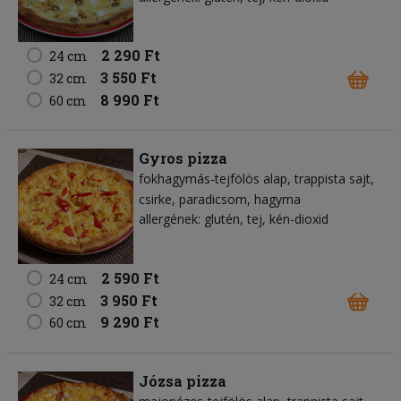
2 290 Ft
24 cm
3 550 Ft
32 cm
8 990 Ft
60 cm
Gyros pizza
fokhagymás-tejfölös alap
trappista sajt
csirke
paradicsom
hagyma
allergének: glutén, tej, kén-dioxid
2 590 Ft
24 cm
3 950 Ft
32 cm
9 290 Ft
60 cm
Józsa pizza