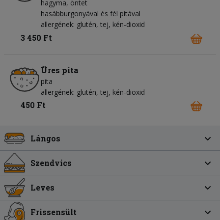
hagyma
öntet
hasábburgonyával és fél pitával
allergének: glutén, tej, kén-dioxid
3 450 Ft
Üres pita
pita
allergének: glutén, tej, kén-dioxid
450 Ft
Lángos
Szendvics
Leves
Frissensült