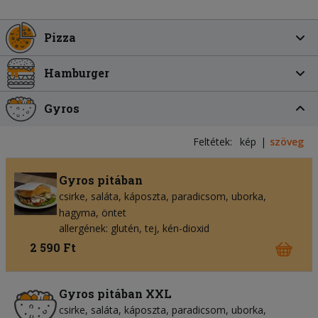
Pizza
Hamburger
Gyros
Feltétek:
kép
szöveg
Gyros pitában
csirke
saláta
káposzta
paradicsom
uborka
hagyma
öntet
allergének: glutén, tej, kén-dioxid
2 590 Ft
Gyros pitában XXL
csirke
saláta
káposzta
paradicsom
uborka