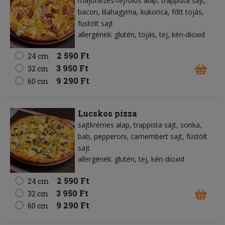
majonézes-tejfölös alap
trappista sajt
bacon
lilahagyma
kukorica
főtt tojás
füstölt sajt
allergének: glutén, tojás, tej, kén-dioxid
2 590 Ft
24 cm
3 950 Ft
32 cm
9 290 Ft
60 cm
Lucskos pizza
sajtkrémes alap
trappista sajt
sonka
bab
pepperoni
camembert sajt
füstölt
sajt
allergének: glutén, tej, kén-dioxid
2 590 Ft
24 cm
3 950 Ft
32 cm
9 290 Ft
60 cm