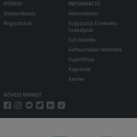
kiszállítás.
FIÓKOD
INFORMÁCIÓ
Bejelentkezés
Adatvédelem
2025-11-03 - Krisztián:
Regisztráció
Fogyasztói Értékelési
Finom ételek gyors és udvarias
Szabályzat
kiszállítás.
Süti kezelés
2025-11-02 - Zoltán:
Felhasználási feltételek
A pizzák finomak, kiszállítás is gyors
volt.
SuperShop
Kapcsolat
2025-08-17 - :
Minden rendben volt az étel is finom
Karrier
volt és a kiszállítás is gyors volt.
KÖVESS MINKET
2025-07-26 - Norbert:
Meg vagyok elégedve! Köszönöm
2025-07-22 - :
Csak innen rendelünk már .Sosem
csalòdtunk ! A pizza isteni Ajánlom