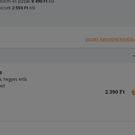
, 60cm-es pizzák
8 490 Ft
-tól
dvicsek
2 550 Ft
-tól
összes kategória kinyitás
s
a
hegyes erős
xid
2 390 Ft