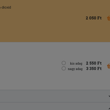
n-dioxid
2 050 Ft
2 550 Ft
kis adag
3 350 Ft
nagy adag