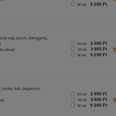
9 290 Ft
60 cm
pista sajt
bacon
lilahagyma
2 590 Ft
t
24 cm
3 950 Ft
kén-dioxid
32 cm
9 290 Ft
60 cm
sonka
bab
pepperoni
2 590 Ft
24 cm
3 950 Ft
xid
32 cm
9 290 Ft
60 cm