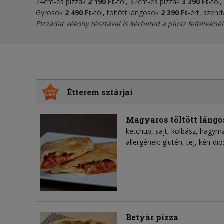
24cm-es pizzák
2
190 Ft
-tól, 32cm-es pizzák
3 390 Ft
-tól
Gyrosok
2 490 Ft
-tól, töltött lángosok
2 390 Ft
-ért, szen
Pizzádat vékony tésztával is kérheted a plusz feltéteknél
Étterem sztárjai
Magyaros töltött lángo
ketchup
sajt
kolbász
hagym
allergének: glutén, tej, kén-dio
Betyár pizza