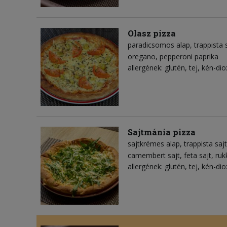
Olasz pizza
paradicsomos alap
trappista 
oregano
pepperoni paprika
allergének: glutén, tej, kén-dio
Sajtmánia pizza
sajtkrémes alap
trappista sajt
camembert sajt
feta sajt
ruk
allergének: glutén, tej, kén-dio