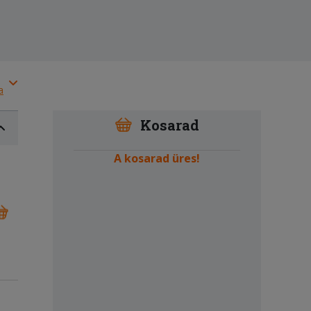
a
Kosarad
A kosarad üres!