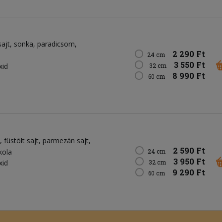
sajt
sonka
paradicsom
2 290 Ft
24 cm
3 550 Ft
xid
32 cm
8 990 Ft
60 cm
füstölt sajt
parmezán sajt
2 590 Ft
kola
24 cm
3 950 Ft
xid
32 cm
9 290 Ft
60 cm