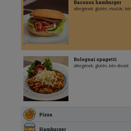
Baconos hamburger
allergének: glutén, mustár, ké
Bolognai spagetti
allergének: glutén, kén-dioxid
Pizza
Hamburger