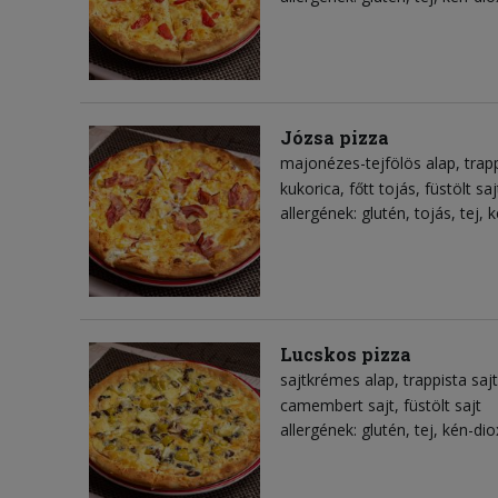
Józsa pizza
majonézes-tejfölös alap
trap
kukorica
főtt tojás
füstölt saj
allergének: glutén, tojás, tej, 
Lucskos pizza
sajtkrémes alap
trappista sajt
camembert sajt
füstölt sajt
allergének: glutén, tej, kén-dio