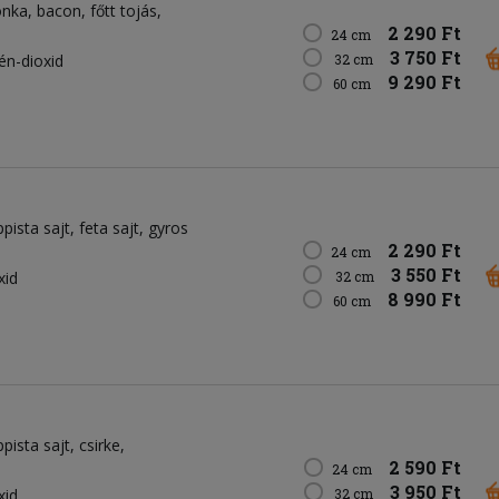
onka
bacon
főtt tojás
2 290 Ft
24 cm
3 750 Ft
kén-dioxid
32 cm
9 290 Ft
60 cm
ppista sajt
feta sajt
gyros
2 290 Ft
24 cm
3 550 Ft
xid
32 cm
8 990 Ft
60 cm
ppista sajt
csirke
2 590 Ft
24 cm
3 950 Ft
xid
32 cm