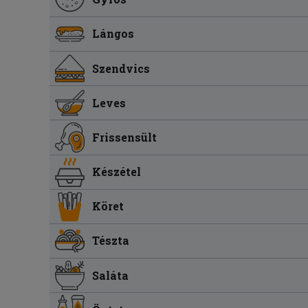
Lángos
Szendvics
Leves
Frissensült
Készétel
Köret
Tészta
Saláta