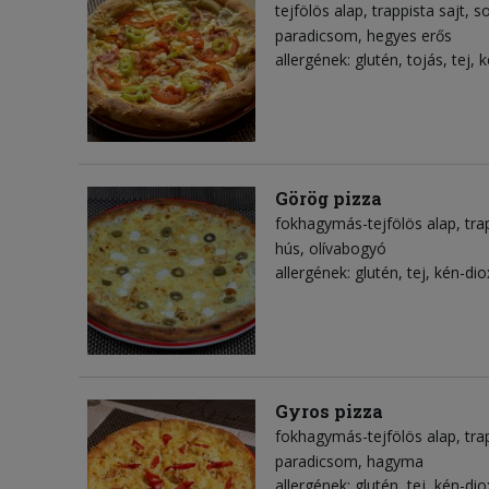
tejfölös alap
trappista sajt
s
paradicsom
hegyes erős
allergének: glutén, tojás, tej, 
Görög pizza
fokhagymás-tejfölös alap
tra
hús
olívabogyó
allergének: glutén, tej, kén-dio
Gyros pizza
fokhagymás-tejfölös alap
tra
paradicsom
hagyma
allergének: glutén, tej, kén-dio