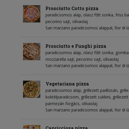
Prosciutto Cotto pizza
paradicsomos alap
olasz főtt sonka
friss b
pecorino sajt
olívaolaj
San marzano paradicsomos alappal, fior di l
Prosciutto e Funghi pizza
paradicsomos alap
olasz főtt sonka
gomba
mozzarella sajt
pecorino sajt
olívaolaj
San marzano paradicsomos alappal, fior di l
Vegetariana pizza
paradicsomos alap
grillezett padlizsán
grill
koktélparadicsom
grillezett cukkini
grilleze
parmezán forgács
olívaolaj
San marzano paradicsomos alappal, fior di l
Capricciosa pizza