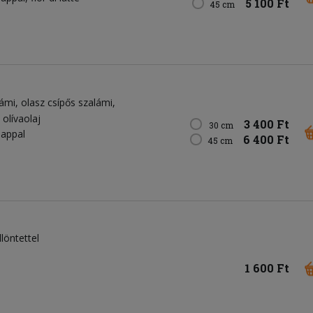
5 100 Ft
45 cm
lámi
olasz csípős szalámi
olívaolaj
3 400 Ft
30 cm
appal
6 400 Ft
45 cm
löntettel
1 600 Ft