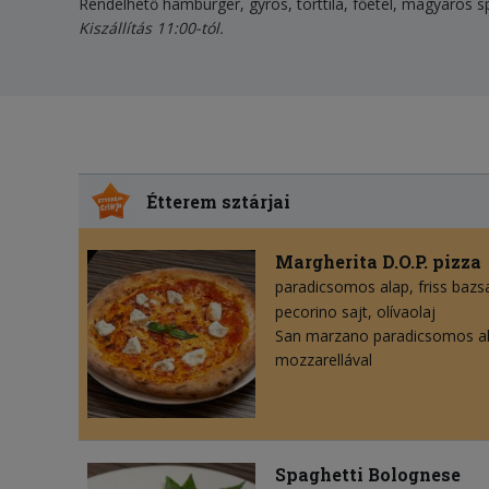
Rendelhető hamburger, gyros, torttila, főétel, magyaros spec
Kiszállítás 11:00-tól.
Étterem sztárjai
Margherita D.O.P. pizza
paradicsomos alap
friss bazs
pecorino sajt
olívaolaj
San marzano paradicsomos al
mozzarellával
Spaghetti Bolognese