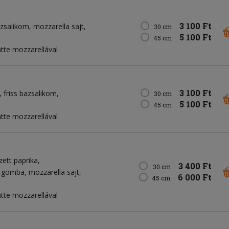
3 100 Ft
azsalikom
mozzarella sajt
30 cm
5 100 Ft
45 cm
atte mozzarellával
3 100 Ft
friss bazsalikom
30 cm
5 100 Ft
45 cm
atte mozzarellával
ezett paprika
3 400 Ft
30 cm
tt gomba
mozzarella sajt
6 000 Ft
45 cm
atte mozzarellával