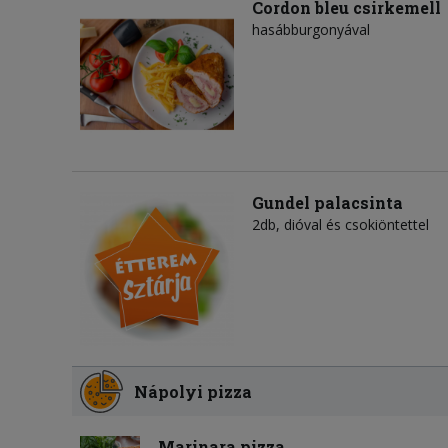
Cordon bleu csirkemell
hasábburgonyával
Gundel palacsinta
2db, dióval és csokiöntettel
Nápolyi pizza
Marinara pizza