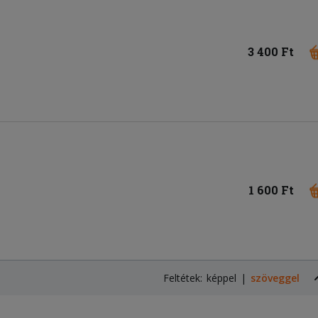
3 400 Ft
1 600 Ft
Feltétek:
képpel
szöveggel