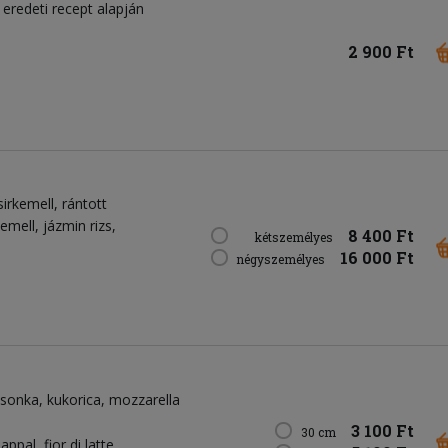
eredeti recept alapján
2 900 Ft
sirkemell, rántott
emell, jázmin rizs,
8 400 Ft
kétszemélyes
16 000 Ft
négyszemélyes
 sonka
kukorica
mozzarella
3 100 Ft
30 cm
pal, fior di latte