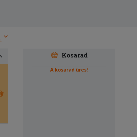
a
Kosarad
A kosarad üres!