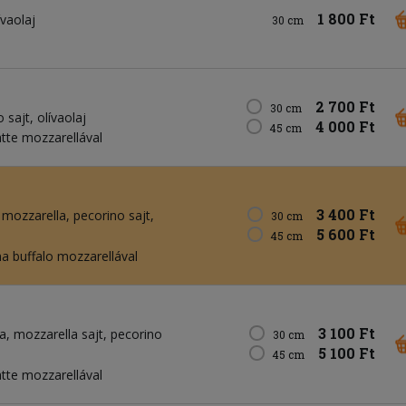
1 800 Ft
ívaolaj
30 cm
2 700 Ft
30 cm
o sajt
olívaolaj
4 000 Ft
45 cm
atte mozzarellával
3 400 Ft
 mozzarella
pecorino sajt
30 cm
5 600 Ft
45 cm
 buffalo mozzarellával
3 100 Ft
ca
mozzarella sajt
pecorino
30 cm
5 100 Ft
45 cm
atte mozzarellával