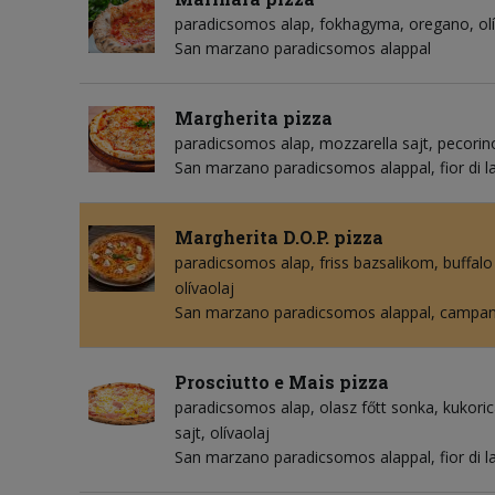
paradicsomos alap
fokhagyma
oregano
ol
San marzano paradicsomos alappal
Margherita pizza
paradicsomos alap
mozzarella sajt
pecorin
San marzano paradicsomos alappal, fior di l
Margherita D.O.P. pizza
paradicsomos alap
friss bazsalikom
buffalo
olívaolaj
San marzano paradicsomos alappal, campana
Prosciutto e Mais pizza
paradicsomos alap
olasz főtt sonka
kukori
sajt
olívaolaj
San marzano paradicsomos alappal, fior di l