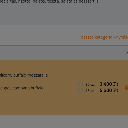
ialitás, rizottó, halétel, tészta, saláta és desszert is.
összes kategória kinyitás
alikom
buffalo mozzarella
3 400 Ft
30 cm
appal, campana buffalo
5 600 Ft
45 cm