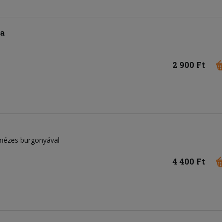
ra
2 900 Ft
nézes burgonyával
4 400 Ft