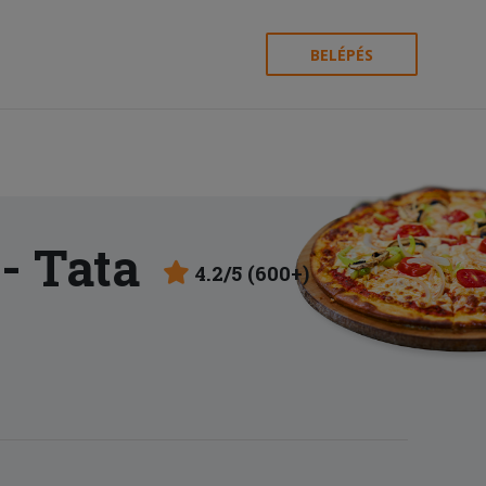
BELÉPÉS
- Tata
4.2/5 (600+)