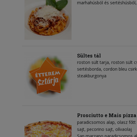
marhahúsból és sertéshúsból, 
Sültes tál
roston sült tarja, roston sült c
sertésborda, cordon bleu csirk
steakburgonya
Prosciutto e Mais pizza
paradicsomos alap
olasz főtt
sajt
pecorino sajt
olívaolaj
San marzano paradicsomos alap