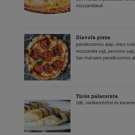
mozzarellával
Diavola pizza
paradicsomos alap
olasz sza
mozzarella sajt
pecorino sajt
San marzano paradicsomos al
Túrós palacsinta
2db, vaníliaöntettel és karamel