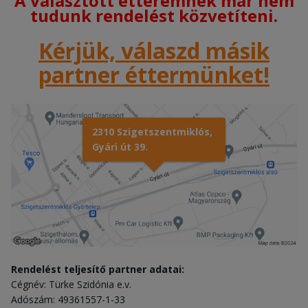
A választott étteremnek már nem
tudunk rendelést közvetíteni.
Kérjük, válaszd másik
partner éttermünket!
2310 Szigetszentmiklós,
Gyári út 39.
Rendelést teljesítő partner adatai:
Cégnév: Türke Szidónia e.v.
Adószám: 49361557-1-33