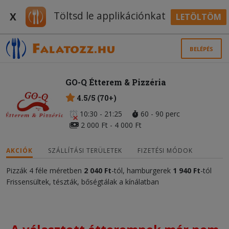
Töltsd le applikációnkat
X
LETÖLTÖM
BELÉPÉS
GO-Q Étterem & Pizzéria
4.5/5 (70+)
10:30 - 21:25
60 - 90 perc
2 000 Ft - 4 000 Ft
AKCIÓK
SZÁLLÍTÁSI TERÜLETEK
FIZETÉSI MÓDOK
Pizzák 4 féle méretben
2 040 Ft
-tól, hamburgerek
1 940 Ft
-tól
Frissensültek, tészták, bőségtálak a kínálatban