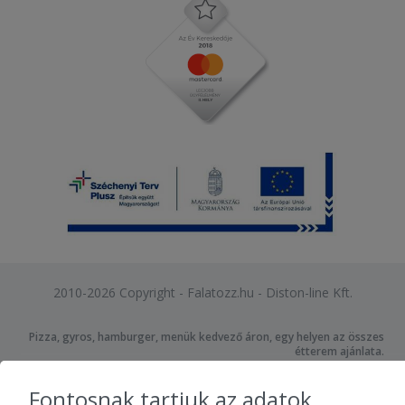
2010-2026 Copyright - Falatozz.hu - Diston-line Kft.
Pizza, gyros, hamburger, menük kedvező áron, egy helyen az összes
étterem ajánlata.
Fontosnak tartjuk az adatok