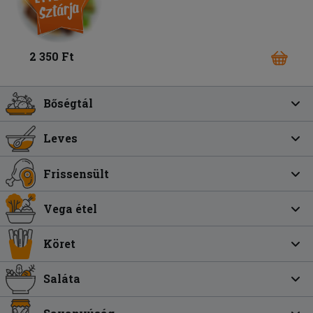
2 350 Ft
Bőségtál
Leves
Frissensült
Vega étel
Köret
Saláta