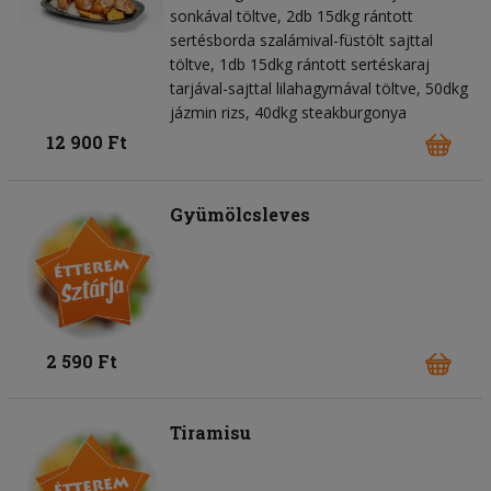
sonkával töltve, 2db 15dkg rántott
sertésborda szalámival-füstölt sajttal
töltve, 1db 15dkg rántott sertéskaraj
tarjával-sajttal lilahagymával töltve, 50dkg
jázmin rizs, 40dkg steakburgonya
12 900 Ft
Gyümölcsleves
2 590 Ft
Tiramisu