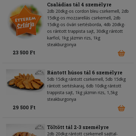
Családias tál 4 személyre
2db 20dkg-os cordon bleu csirkemell, 2db
15dkg-os mozzarellás csirkemell, 2db
15dkg-os óvári sertésborda, 4db 20dkg-
os rántott trappista sajt, 30dkg rántott
karfiol, 1kg jázmin rizs, 1kg
steakburgonya
23 500 Ft
Rántott húsos tál 6 személyre
5db 15dkg rántott csirkemell, 5db 15dkg
rántott sertéskaraj, 6db 10dkg rántott
trappista sajt, 1kg jázmin rizs, 1,5kg
steakburgonya
29 500 Ft
Töltött tál 2-3 személyre
2db 20dkg rántott csirkemell sajttal-