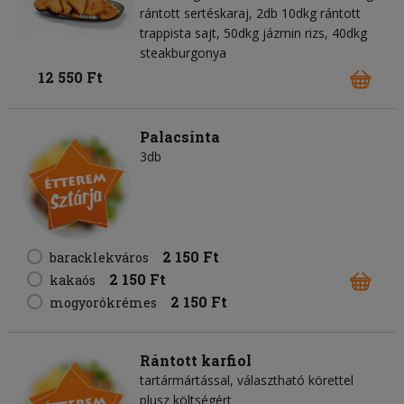
rántott sertéskaraj, 2db 10dkg rántott
trappista sajt, 50dkg jázmin rizs, 40dkg
steakburgonya
12 550 Ft
Palacsinta
3db
2 150 Ft
baracklekváros
2 150 Ft
kakaós
2 150 Ft
mogyorókrémes
Rántott karfiol
tartármártással, választható körettel
plusz költségért