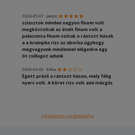
2026-05-07 - janos:
sziasztok minden nagyon finom volt
megkóstoltuk az ételt finom volt a
palacsinta finom voltak a rántott húsok
a a krumplia rizs az uborka úgyhogy
megvagyunk mindennel elégedve egy
öt csillagot adunk
2026-03-02 - Erika:
Égett prézli a rántott húson, mely félig
nyers volt. A köret rizs volt ami mázgás
ragacsos. A sült krumli túl sütve. A
futárnak nem tetszett amiért
kártyával fizettem. Pedig zsebpénzt is
kapott.
Társétterem megjelenítése
2026-01-17 - János:
A mennyiséggel és a minőséggel teljes