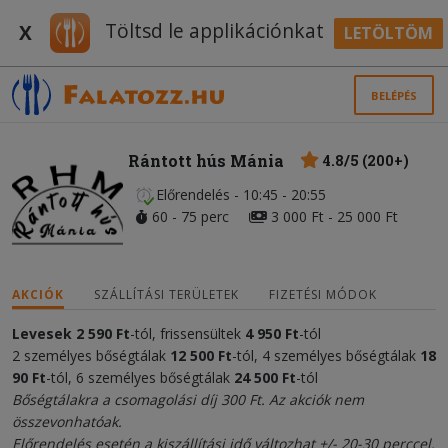
Töltsd le applikációnkat
X
LETÖLTÖM
BELÉPÉS
Rántott hús Mánia
4.8/5 (200+)
Előrendelés - 10:45 - 20:55
60 - 75 perc
3 000 Ft - 25 000 Ft
AKCIÓK
SZÁLLÍTÁSI TERÜLETEK
FIZETÉSI MÓDOK
Levesek
2 590
Ft
-tól, frissensültek
4
950 Ft
-tól
2 személyes bőségtálak
12
5
0
0 Ft
-tól, 4 személyes bőségtálak
18
9
0 Ft
-tól, 6 személyes bőségtálak
24
50
0 Ft
-tól
Bőségtálakra a csomagolási díj 300 Ft. Az akciók nem
összevonhatóak.
Előrendelés esetén a kiszállítási idő változhat +/- 20-30 perccel.