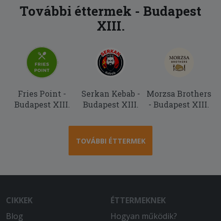
mértékben meg voltam elégedve.
További éttermek - Budapest
XIII.
2026-01-10 - Attila:
Gyakorlatilag fogyaszthatatlan volt az
étel, a panír elázva, minden fagyasztott
termék hatását keltette....
Fries Point -
Serkan Kebab -
Morzsa Brothers
Budapest XIII.
Budapest XIII.
- Budapest XIII.
TOVÁBBI ÉTTERMEK
CIKKEK
ÉTTERMEKNEK
Blog
Hogyan működik?