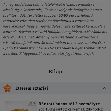
A megrendelések száma (ételeinket frissen, rendelésre
készítjük), a közlekedés, illetve az időjárás befolyásolhatja a
szállítási időt. Területtől függően 60-90 perc is lehet! A
rendelést követően telefonon felvehetjük a kapcsolatot
vásárlóinkkal, hogy a megrendelés megerősítését kérjük. Ha a
kapcsolatfelvétel a vásárló hibájából meghiúsul, a kiszállítástól
éttermünk elállhat. Amennyiben sikertelen a kézbesítés a
vásárló hibájából nem áll módunkban pénzt visszautalni és az
újabb kiszállításkor +1 050 Ft-os kiszállítási díjat számítunk fel
a területtől függetlenül. A változtatás jogát fenntartjuk!
Étlap
Étterem sztárjai
Rántott húsos tál 2 személyre
2db 15dkg rántott csirkemell, 2db 15dkg