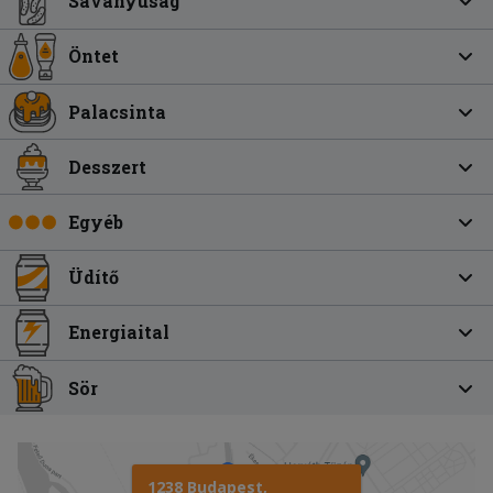
Savanyúság
Öntet
Palacsinta
Desszert
Egyéb
Üdítő
Energiaital
Sör
1238 Budapest,