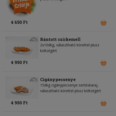
4 650 Ft
Rántott csirkemell
2x10dkg, választható körettel plusz
költségért
4 950 Ft
Cigánypecsenye
15dkg cigánypecsenye sertéskaraj,
választható körettel plusz költségért
4 950 Ft