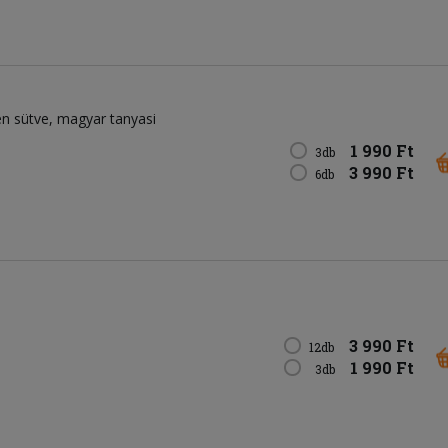
en sütve, magyar tanyasi
1 990 Ft
3db
3 990 Ft
6db
3 990 Ft
12db
1 990 Ft
3db