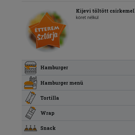
Kijevi töltött csirkemel
köret nélkül
Hamburger
Hamburger menü
Tortilla
Wrap
Snack