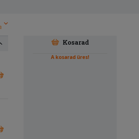
a
Kosarad
A kosarad üres!