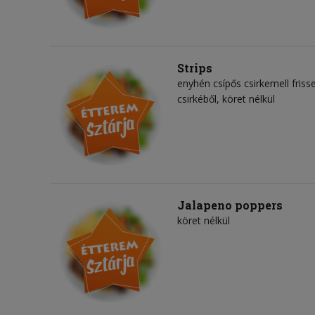
Strips
enyhén csípős csirkemell friss
csirkéből, köret nélkül
Jalapeno poppers
köret nélkül