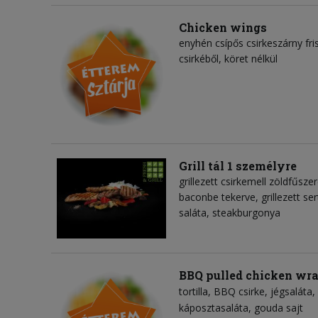
Chicken wings
enyhén csípős csirkeszárny fr
csirkéből, köret nélkül
Grill tál 1 személyre
grillezett csirkemell zöldfűszer
baconbe tekerve, grillezett se
saláta, steakburgonya
BBQ pulled chicken wr
tortilla
BBQ csirke
jégsaláta
káposztasaláta
gouda sajt