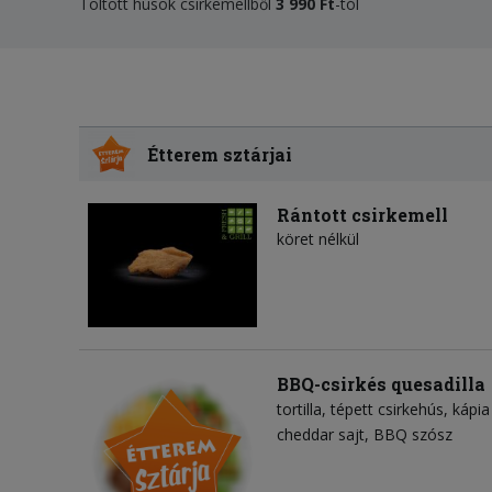
Töltött húsok csirkemellből
3
990 Ft
-tól
Étterem sztárjai
Rántott csirkemell
köret nélkül
BBQ-csirkés quesadilla
tortilla
tépett csirkehús
kápia
cheddar sajt
BBQ szósz