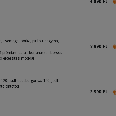
4 890 Ft
a
csemegeuborka
pirított hagyma
3 990 Ft
 prémium darált borjúhússal, borsos-
ó elkészítési móddal
 120g sült édesburgonya, 120g sült
tó öntettel
2 990 Ft