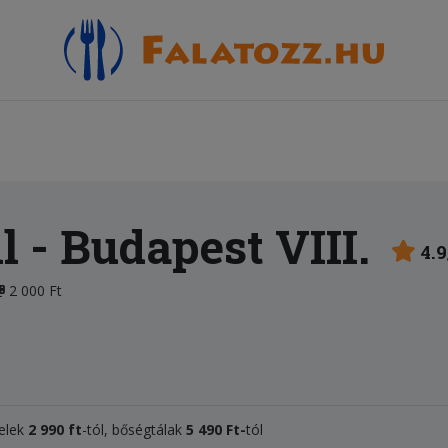
l
- Budapest VIII.
4.9
2 000 Ft
ételek
2 990 ft
-tól, bőségtálak
5 4
9
0 Ft
-
tól