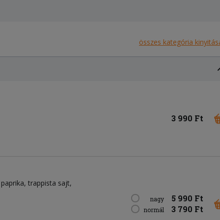
összes kategória kinyitás
3 990 Ft
 paprika
trappista sajt
5 990 Ft
nagy
3 790 Ft
normál