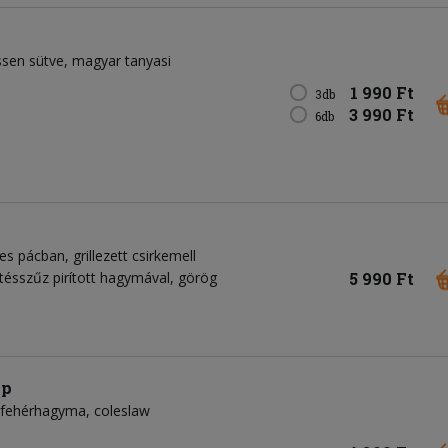
issen sütve, magyar tanyasi
1 990 Ft
3db
3 990 Ft
6db
es pácban, grillezett csirkemell
5 990 Ft
rtésszűz pirított hagymával, görög
ap
fehérhagyma
coleslaw