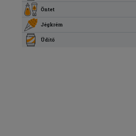
Öntet
Jégkrém
Üdítő